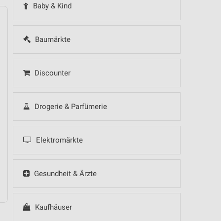
Baby & Kind
Baumärkte
14
Fr
15
Sa
16
So
17
Mo
18
Di
19
Mi
Discounter
Drogerie & Parfümerie
Elektromärkte
Gesundheit & Ärzte
Kaufhäuser