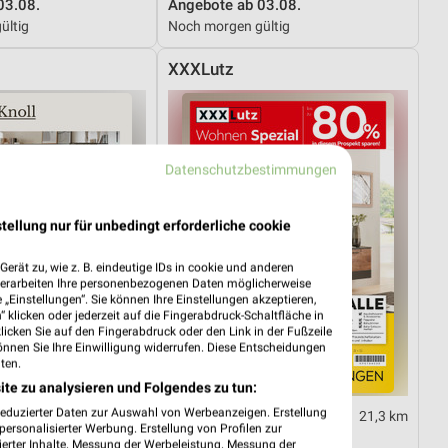
03.08.
Angebote ab 03.08.
ültig
Noch morgen gültig
XXXLutz
Datenschutzbestimmungen
tellung nur für unbedingt erforderliche cookie
erät zu, wie z. B. eindeutige IDs in cookie und anderen
verarbeiten Ihre personenbezogenen Daten möglicherweise
„Einstellungen“. Sie können Ihre Einstellungen akzeptieren,
 klicken oder jederzeit auf die Fingerabdruck-Schaltfläche in
klicken Sie auf den Fingerabdruck oder den Link in der Fußzeile
önnen Sie Ihre Einwilligung widerrufen. Diese Entscheidungen
ten.
ite zu analysieren und Folgendes zu tun:
reduzierter Daten zur Auswahl von Werbeanzeigen. Erstellung
21,3 km
21,3 km
ersonalisierter Werbung. Erstellung von Profilen zur
Wohnen Spezial
ierter Inhalte. Messung der Werbeleistung. Messung der