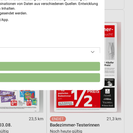
4.08.
Gültig bis Fr. 14.08.
binationen von Daten aus verschiedenen Quellen. Entwicklung
 Inhalten.
gesendet werden.
XXXLutz
e/App.
n
23,5 km
21,3 km
03.08.
Badezimmer-Testerinnen
ültig
Noch heute gültig