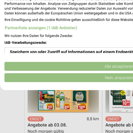
Noch heute gültig
Gültig bis Fr. 1
Performance von Inhalten. Analyse von Zielgruppen durch Statistiken oder Kom
und Verbesserung der Angebote. Verwendung reduzierter Daten zur Auswahl von
Daten können außerhalb der Europäischen Union weitergegeben und in die USA 
REWE
EDEKA
Ihre Einwilligung und die cookie Richtlinie gelten ausschließlich für diese Websit
Partnerliste anzeigen (1 IAB-Anbieter)
Wir nutzen Ihre Daten für folgende Zwecke:
IAB-Verarbeitungszwecke:
Speichern von oder Zugriff auf Informationen auf einem Endgerät
Verwendung reduzierter Daten zur Auswahl von Werbeanzeigen
Alle akzeptiere
Erstellung von Profilen für personalisierte Werbung
Nein, anpassen
Verwendung von Profilen zur Auswahl personalisierter Werbung
Erstellung von Profilen zur Personalisierung von Inhalten
Verwendung von Profilen zur Auswahl personalisierter Inhalte
8,8 km
Angebote ab 03.08.
Angebote ab 
Messung der Werbeleistung
Noch morgen gültig
Noch morgen g