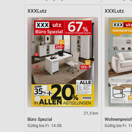
Messung der Performance von Inhalten
XXXLutz
XXXLutz
Analyse von Zielgruppen durch Statistiken oder Kombinationen 
Quellen
Entwicklung und Verbesserung der Angebote
Verwendung reduzierter Daten zur Auswahl von Inhalten
IAB-Besonderheiten:
Verwendung genauer Standortdaten
Geräte anhand von aktiv angeforderten Informationen identifizie
Nicht-IAB-Verarbeitungszwecke:
Notwendig
Performance
21,3 km
Büro Spezial
Wohnenpreish
Funktional
Gültig bis Fr. 14.08.
Gültig bis Fr. 1
Werbung