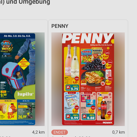
uhl) und Umgebung
PENNY
4,2 km
0,7 km