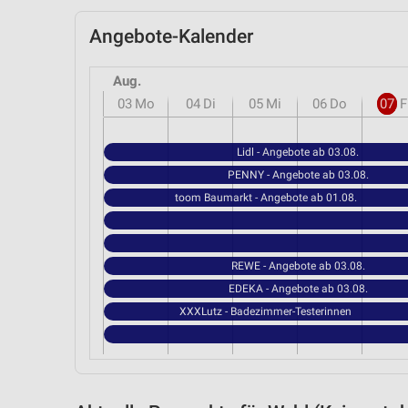
Angebote-Kalender
Aug.
03
Mo
04
Di
05
Mi
06
Do
07
F
Lidl - Angebote ab 03.08.
PENNY - Angebote ab 03.08.
toom Baumarkt - Angebote ab 01.08.
REWE - Angebote ab 03.08.
EDEKA - Angebote ab 03.08.
XXXLutz - Badezimmer-Testerinnen