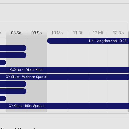
r
08
Sa
09
So
10
Mo
11
Di
12
Mi
13
Do
Lidl - Angebote ab 10.08.
XXXLutz - Dieter Knoll
XXXLutz - Wohnen Spezial
XXXLutz - Büro Spezial