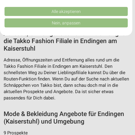
Performance von Inhalten. Analyse von Zielgruppen durch Statistiken oder
Kombinationen von Daten aus verschiedenen Quellen. Entwicklung und
Verbesserung der Angebote. Verwendung reduzierter Daten zur Auswahl
Alle akzeptieren
von Inhalten.
Daten können außerhalb der Europäischen Union weitergegeben und in die
Nein, anpassen
USA gesendet werden.
Adresse, Öffnungszeiten und Entfernung für
Ihre Einwilligung und die cookie Richtlinie gelten ausschließlich für diese
Website/App.
die Takko Fashion Filiale in Endingen am
Partnerliste anzeigen (1 IAB-Anbieter)
Kaiserstuhl
Wir nutzen Ihre Daten für folgende Zwecke:
Adresse, Öffnungszeiten und Entfernung alles rund um die
IAB-Verarbeitungszwecke:
Takko Fashion Filiale in Endingen am Kaiserstuhl. Den
Speichern von oder Zugriff auf Informationen
schnellsten Weg zu Deiner Lieblingsfiliale kannst Du über die
auf einem Endgerät
Routen-Funktion finden. Wenn Du auf der Suche nach aktuellen
Schnäppchen von Takko bist, dann schau doch mal in die
Verwendung reduzierter Daten zur Auswahl von
aktuellen Prospekte und Angebote. Da ist sicher etwas
Werbeanzeigen
passendes für Dich dabei.
Erstellung von Profilen für personalisierte
Werbung
Mode & Bekleidung Angebote für Endingen
(Kaiserstuhl) und Umgebung
Verwendung von Profilen zur Auswahl
personalisierter Werbung
9 Prospekte