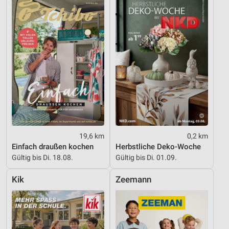
Geräte anhand von aktiv angeforderten
Informationen identifizieren
Nicht-IAB-Verarbeitungszwecke:
Notwendig
Performance
Funktional
Werbung
19,6 km
0,2 km
Einfach draußen kochen
Herbstliche Deko-Woche
Gültig bis Di. 18.08.
Gültig bis Di. 01.09.
Kik
Zeemann