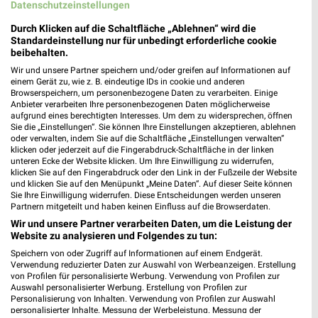
Datenschutzeinstellungen
Durch Klicken auf die Schaltfläche „Ablehnen“ wird die
Takko Fashion Neuenburg am Rhein
Standardeinstellung nur für unbedingt erforderliche cookie
beibehalten.
Max-Schweinlin-Straße 2
79395 Neuenburg am Rhein
Wir und unsere Partner speichern und/oder greifen auf Informationen auf
❯
einem Gerät zu, wie z. B. eindeutige IDs in cookie und anderen
Heute
geschlossen
Browserspeichern, um personenbezogene Daten zu verarbeiten. Einige
Anbieter verarbeiten Ihre personenbezogenen Daten möglicherweise
38,66 km
aufgrund eines berechtigten Interesses. Um dem zu widersprechen, öffnen
Sie die „Einstellungen“. Sie können Ihre Einstellungen akzeptieren, ablehnen
oder verwalten, indem Sie auf die Schaltfläche „Einstellungen verwalten“
klicken oder jederzeit auf die Fingerabdruck-Schaltfläche in der linken
unteren Ecke der Website klicken. Um Ihre Einwilligung zu widerrufen,
klicken Sie auf den Fingerabdruck oder den Link in der Fußzeile der Website
und klicken Sie auf den Menüpunkt „Meine Daten“. Auf dieser Seite können
Sie Ihre Einwilligung widerrufen. Diese Entscheidungen werden unseren
Partnern mitgeteilt und haben keinen Einfluss auf die Browserdaten.
Wir und unsere Partner verarbeiten Daten, um die Leistung der
Website zu analysieren und Folgendes zu tun:
Speichern von oder Zugriff auf Informationen auf einem Endgerät.
Verwendung reduzierter Daten zur Auswahl von Werbeanzeigen. Erstellung
von Profilen für personalisierte Werbung. Verwendung von Profilen zur
Auswahl personalisierter Werbung. Erstellung von Profilen zur
Personalisierung von Inhalten. Verwendung von Profilen zur Auswahl
personalisierter Inhalte. Messung der Werbeleistung. Messung der