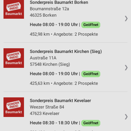
Messung der Werbeleistung
Sonderpreis Baumarkt Borken
Boumannstraße 12a
Messung der Performance von Inhalten
46325 Borken
❯
Heute 08:00 - 19:00 Uhr |
Geöffnet
Analyse von Zielgruppen durch Statistiken oder
Kombinationen von Daten aus verschiedenen
452,98 km • Angebote: 2 Prospekte
Quellen
Entwicklung und Verbesserung der Angebote
Sonderpreis Baumarkt Kirchen (Sieg)
Austraße 11A
Verwendung reduzierter Daten zur Auswahl von
57548 Kirchen (Sieg)
Inhalten
❯
Heute 08:00 - 19:00 Uhr |
Geöffnet
IAB-Besonderheiten:
425,63 km • Angebote: 2 Prospekte
Verwendung genauer Standortdaten
Geräte anhand von aktiv angeforderten
Sonderpreis Baumarkt Kevelaer
Informationen identifizieren
Weezer Straße 84
Nicht-IAB-Verarbeitungszwecke:
47623 Kevelaer
❯
Notwendig
Heute 08:30 - 18:30 Uhr |
Geöffnet