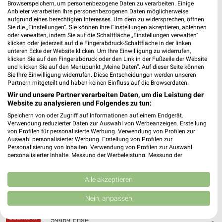
499,34 km • Angebote: 2 Prospekte
Browserspeichern, um personenbezogene Daten zu verarbeiten. Einige
Anbieter verarbeiten Ihre personenbezogenen Daten möglicherweise
aufgrund eines berechtigten Interesses. Um dem zu widersprechen, öffnen
Sie die „Einstellungen“. Sie können Ihre Einstellungen akzeptieren, ablehnen
Sonderpreis Baumarkt Elsdorf
oder verwalten, indem Sie auf die Schaltfläche „Einstellungen verwalten“
Hinter den Gärten 1
klicken oder jederzeit auf die Fingerabdruck-Schaltfläche in der linken
unteren Ecke der Website klicken. Um Ihre Einwilligung zu widerrufen,
50189 Elsdorf
❯
klicken Sie auf den Fingerabdruck oder den Link in der Fußzeile der Website
und klicken Sie auf den Menüpunkt „Meine Daten“. Auf dieser Seite können
Heute 08:00 - 19:00 Uhr |
Geöffnet
Sie Ihre Einwilligung widerrufen. Diese Entscheidungen werden unseren
Partnern mitgeteilt und haben keinen Einfluss auf die Browserdaten.
502,49 km • Angebote: 2 Prospekte
Wir und unsere Partner verarbeiten Daten, um die Leistung der
Website zu analysieren und Folgendes zu tun:
Sonderpreis Baumarkt Wenden
Speichern von oder Zugriff auf Informationen auf einem Endgerät.
Verwendung reduzierter Daten zur Auswahl von Werbeanzeigen. Erstellung
Hauptstraße 21-29
von Profilen für personalisierte Werbung. Verwendung von Profilen zur
57482 Wenden
Auswahl personalisierter Werbung. Erstellung von Profilen zur
❯
Personalisierung von Inhalten. Verwendung von Profilen zur Auswahl
Heute 09:00 - 19:00 Uhr |
Geöffnet
personalisierter Inhalte. Messung der Werbeleistung. Messung der
Performance von Inhalten. Analyse von Zielgruppen durch Statistiken oder
418,29 km • Angebote: 2 Prospekte
Kombinationen von Daten aus verschiedenen Quellen. Entwicklung und
Verbesserung der Angebote. Verwendung reduzierter Daten zur Auswahl
Alle akzeptieren
von Inhalten.
Daten können außerhalb der Europäischen Union weitergegeben und in die
Sonderpreis Baumarkt Ense
Nein, anpassen
USA gesendet werden.
Werler Straße 14
Ihre Einwilligung und die cookie Richtlinie gelten ausschließlich für diese
59469 Ense
Website/App.