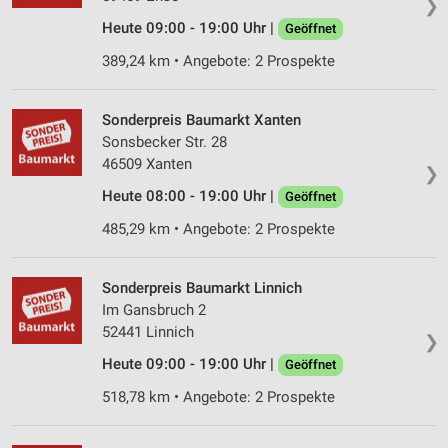
❯
Partnerliste anzeigen (1 IAB-Anbieter)
Heute 09:00 - 19:00 Uhr |
Geöffnet
Wir nutzen Ihre Daten für folgende Zwecke:
389,24 km • Angebote: 2 Prospekte
IAB-Verarbeitungszwecke:
Speichern von oder Zugriff auf Informationen
Sonderpreis Baumarkt Xanten
auf einem Endgerät
Sonsbecker Str. 28
46509 Xanten
Verwendung reduzierter Daten zur Auswahl von
❯
Werbeanzeigen
Heute 08:00 - 19:00 Uhr |
Geöffnet
Erstellung von Profilen für personalisierte
485,29 km • Angebote: 2 Prospekte
Werbung
Verwendung von Profilen zur Auswahl
Sonderpreis Baumarkt Linnich
personalisierter Werbung
Im Gansbruch 2
52441 Linnich
Erstellung von Profilen zur Personalisierung
❯
von Inhalten
Heute 09:00 - 19:00 Uhr |
Geöffnet
518,78 km • Angebote: 2 Prospekte
Verwendung von Profilen zur Auswahl
personalisierter Inhalte