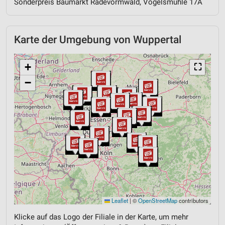
Sonderpreis Baumarkt Radevormwald, Vogelsmühle 17A
Karte der Umgebung von Wuppertal
+
⛶
−
Leaflet
|
©
OpenStreetMap
contributors
Klicke auf das Logo der Filiale in der Karte, um mehr