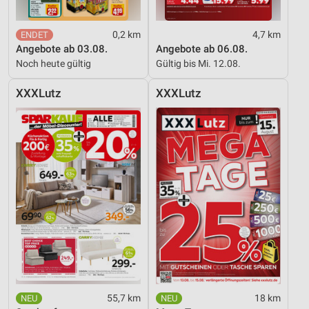
Verwendung reduzierter Daten zur Auswahl von
Werbeanzeigen
0,2 km
4,7 km
Angebote ab 03.08.
Angebote ab 06.08.
Erstellung von Profilen für personalisierte
Noch heute gültig
Gültig bis Mi. 12.08.
Werbung
XXXLutz
XXXLutz
Verwendung von Profilen zur Auswahl
personalisierter Werbung
Erstellung von Profilen zur Personalisierung
von Inhalten
Verwendung von Profilen zur Auswahl
personalisierter Inhalte
Messung der Werbeleistung
Messung der Performance von Inhalten
Analyse von Zielgruppen durch Statistiken oder
Kombinationen von Daten aus verschiedenen
55,7 km
18 km
Quellen