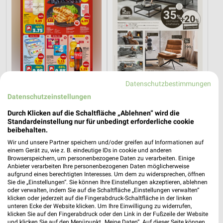
Datenschutzbestimmungen
3,7 km
18 km
Datenschutzeinstellungen
Angebote ab 03.08.
Dieter Knoll
Noch heute gültig
Gültig bis Fr. 14.08.
Durch Klicken auf die Schaltfläche „Ablehnen“ wird die
Standardeinstellung nur für unbedingt erforderliche cookie
beibehalten.
Opti Wohnwelt
XXXLutz
Wir und unsere Partner speichern und/oder greifen auf Informationen auf
einem Gerät zu, wie z. B. eindeutige IDs in cookie und anderen
Browserspeichern, um personenbezogene Daten zu verarbeiten. Einige
Anbieter verarbeiten Ihre personenbezogenen Daten möglicherweise
aufgrund eines berechtigten Interesses. Um dem zu widersprechen, öffnen
Sie die „Einstellungen“. Sie können Ihre Einstellungen akzeptieren, ablehnen
oder verwalten, indem Sie auf die Schaltfläche „Einstellungen verwalten“
klicken oder jederzeit auf die Fingerabdruck-Schaltfläche in der linken
unteren Ecke der Website klicken. Um Ihre Einwilligung zu widerrufen,
klicken Sie auf den Fingerabdruck oder den Link in der Fußzeile der Website
und klicken Sie auf den Menüpunkt „Meine Daten“. Auf dieser Seite können