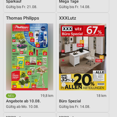
Sparkauf
Mega Tage
Gültig bis Fr. 21.08.
Gültig bis Fr. 14.08.
Entwicklung und Verbesserung der Angebote
Verwendung reduzierter Daten zur Auswahl von
Thomas Philipps
XXXLutz
Inhalten
IAB-Besonderheiten:
Verwendung genauer Standortdaten
Geräte anhand von aktiv angeforderten
Informationen identifizieren
Nicht-IAB-Verarbeitungszwecke:
Notwendig
Performance
Funktional
19,8 km
18 km
Angebote ab 10.08.
Büro Spezial
Werbung
Gültig ab Mo. 10.08.
Gültig bis Fr. 14.08.