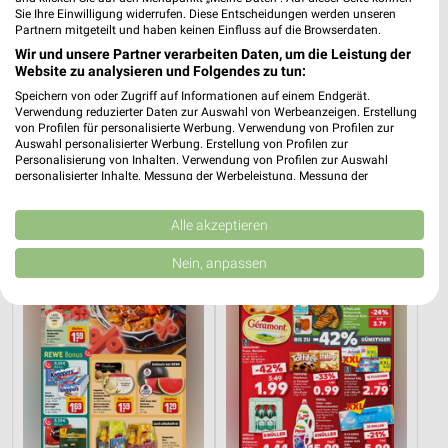
Sie Ihre Einwilligung widerrufen. Diese Entscheidungen werden unseren
Partnern mitgeteilt und haben keinen Einfluss auf die Browserdaten.
Wir und unsere Partner verarbeiten Daten, um die Leistung der
Website zu analysieren und Folgendes zu tun:
Speichern von oder Zugriff auf Informationen auf einem Endgerät.
Verwendung reduzierter Daten zur Auswahl von Werbeanzeigen. Erstellung
30,8 km
18 km
von Profilen für personalisierte Werbung. Verwendung von Profilen zur
Hot Sommer Sale
Wohnen Spezial
Auswahl personalisierter Werbung. Erstellung von Profilen zur
Gültig bis Sa. 29.08.
Gültig bis Fr. 14.08.
Personalisierung von Inhalten. Verwendung von Profilen zur Auswahl
personalisierter Inhalte. Messung der Werbeleistung. Messung der
Performance von Inhalten. Analyse von Zielgruppen durch Statistiken oder
REWE
Kaufland
Kombinationen von Daten aus verschiedenen Quellen. Entwicklung und
Verbesserung der Angebote. Verwendung reduzierter Daten zur Auswahl
Alle akzeptieren
von Inhalten.
Daten können außerhalb der Europäischen Union weitergegeben und in die
Nein, anpassen
USA gesendet werden.
Ihre Einwilligung und die cookie Richtlinie gelten ausschließlich für diese
Website/App.
Partnerliste anzeigen (1 IAB-Anbieter)
Wir nutzen Ihre Daten für folgende Zwecke:
IAB-Verarbeitungszwecke:
Speichern von oder Zugriff auf Informationen
auf einem Endgerät