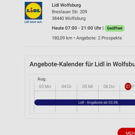
Lidl Wolfsburg
Breslauer Str. 209
38440 Wolfsburg
Heute 07:00 - 21:00 Uhr |
Geöffnet
180,09 km • Angebote: 2 Prospekte
Angebote-Kalender für Lidl in Wolf
Aug.
03
Mo
04
Di
05
Mi
06
Do
07
F
Lidl - Angebote ab 03.08.
MEH