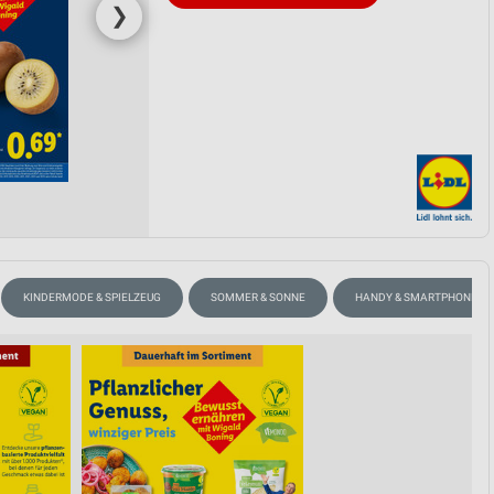
❯
KINDERMODE & SPIELZEUG
SOMMER & SONNE
HANDY & SMARTPHONE