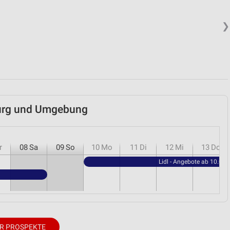
❯
sburg und Umgebung
r
08
Sa
09
So
10
Mo
11
Di
12
Mi
13
Do
Lidl - Angebote ab 10.08.
R PROSPEKTE