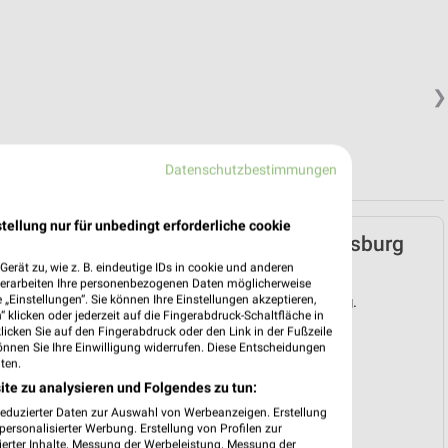
❯
Datenschutzbestimmungen
tellung nur für unbedingt erforderliche cookie
Lidl Prospekt für Wolfsburg
ab Mo. den 03.08.
erät zu, wie z. B. eindeutige IDs in cookie und anderen
verarbeiten Ihre personenbezogenen Daten möglicherweise
„Einstellungen“. Sie können Ihre Einstellungen akzeptieren,
Gültig von 03. Aug. bis 08. Aug.
 klicken oder jederzeit auf die Fingerabdruck-Schaltfläche in
klicken Sie auf den Fingerabdruck oder den Link in der Fußzeile
📅
Kalendereintrag erstellen
önnen Sie Ihre Einwilligung widerrufen. Diese Entscheidungen
ten.
ite zu analysieren und Folgendes zu tun:
❯
reduzierter Daten zur Auswahl von Werbeanzeigen. Erstellung
PROSPEKT BLÄTTERN
ersonalisierter Werbung. Erstellung von Profilen zur
ierter Inhalte. Messung der Werbeleistung. Messung der