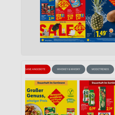
ISCREME
VEGANE ANGEBOTE
WHISKEY & WHISKY
MODETRENDS