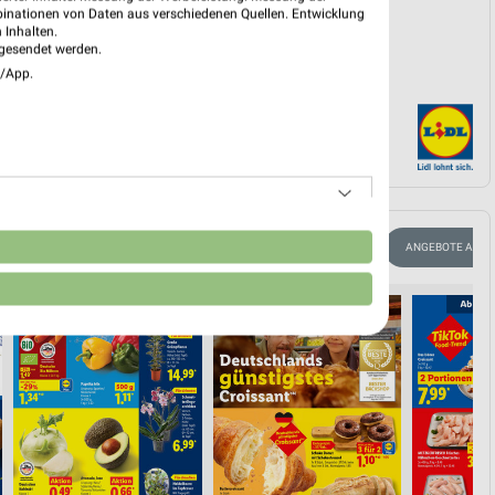
binationen von Daten aus verschiedenen Quellen. Entwicklung
 Inhalten.
gesendet werden.
e/App.
n
CLEVER SPAREN
KINDERMODE & SPIELZEUG
WEIN
ANGEBOTE AB F