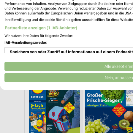
Performance von Inhalten. Analyse von Zielgruppen durch Statistiken oder Kom
und Verbesserung der Angebote. Verwendung reduzierter Daten zur Auswahl von
Daten können außerhalb der Europäischen Union weitergegeben und in die USA 
Ihre Einwilligung und die cookie Richtlinie gelten ausschließlich für diese Websit
Partnerliste anzeigen (1 IAB-Anbieter)
Wir nutzen Ihre Daten für folgende Zwecke:
IAB-Verarbeitungszwecke:
Speichern von oder Zugriff auf Informationen auf einem Endgerät
Verwendung reduzierter Daten zur Auswahl von Werbeanzeigen
Alle akzeptiere
ANGEBOTE AB MONTAG
ANGEBOTE AB DONNERSTAG
Erstellung von Profilen für personalisierte Werbung
Nein, anpassen
Verwendung von Profilen zur Auswahl personalisierter Werbung
Erstellung von Profilen zur Personalisierung von Inhalten
Verwendung von Profilen zur Auswahl personalisierter Inhalte
Messung der Werbeleistung