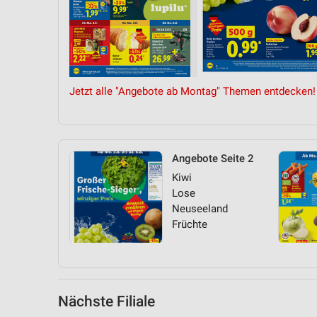
Messung der Performance von Inhalten
Analyse von Zielgruppen durch Statistiken oder Kombinationen 
Quellen
Entwicklung und Verbesserung der Angebote
Jetzt alle "Angebote ab Montag" Themen entdecken!
Verwendung reduzierter Daten zur Auswahl von Inhalten
IAB-Besonderheiten:
Verwendung genauer Standortdaten
Angebote Seite 2
Kiwi
Geräte anhand von aktiv angeforderten Informationen identifizie
Lose
Nicht-IAB-Verarbeitungszwecke:
Neuseeland
Früchte
Notwendig
Performance
Funktional
Nächste Filiale
Werbung