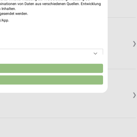
binationen von Daten aus verschiedenen Quellen. Entwicklung
 Inhalten.
gesendet werden.
e/App.
❯
n
❯