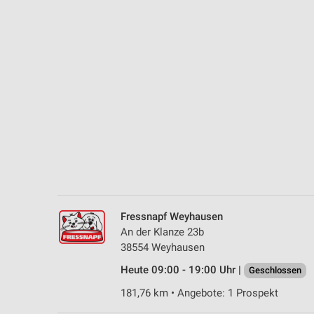
Messung der Performance von Inhalten
Analyse von Zielgruppen durch Statistiken oder Kombinationen 
Quellen
Entwicklung und Verbesserung der Angebote
Verwendung reduzierter Daten zur Auswahl von Inhalten
IAB-Besonderheiten:
Verwendung genauer Standortdaten
Geräte anhand von aktiv angeforderten Informationen identifizie
Nicht-IAB-Verarbeitungszwecke:
Fressnapf Weyhausen
Notwendig
An der Klanze 23b
38554 Weyhausen
Performance
Heute 09:00 - 19:00 Uhr |
Geschlossen
Funktional
181,76 km • Angebote: 1 Prospekt
Werbung