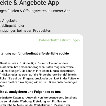
pekte & Angebote App
en Filialen & Öffnungszeiten in unserer App.
e Angebote
ieblingshändler
htigungen bei neuen Prospekten
 Einkauf stressfrei planen
Datenschutzbestimmungen
 App jetzt laden oder QR-Code scannen.
tellung nur für unbedingt erforderliche cookie
erät zu, wie z. B. eindeutige IDs in cookie und anderen
verarbeiten Ihre personenbezogenen Daten möglicherweise
„Einstellungen“. Sie können Ihre Einstellungen akzeptieren,
 klicken oder jederzeit auf die Fingerabdruck-Schaltfläche in
klicken Sie auf den Fingerabdruck oder den Link in der Fußzeile
önnen Sie Ihre Einwilligung widerrufen. Diese Entscheidungen
ten.
ite zu analysieren und Folgendes zu tun:
reduzierter Daten zur Auswahl von Werbeanzeigen. Erstellung
ersonalisierter Werbung. Erstellung von Profilen zur
ierter Inhalte. Messung der Werbeleistung. Messung der