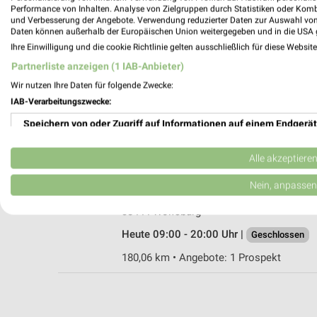
Performance von Inhalten. Analyse von Zielgruppen durch Statistiken oder Kom
und Verbesserung der Angebote. Verwendung reduzierter Daten zur Auswahl von
Daten können außerhalb der Europäischen Union weitergegeben und in die USA 
Ihre Einwilligung und die cookie Richtlinie gelten ausschließlich für diese Websit
Fressnapf XXL Wolfsburg
Partnerliste anzeigen (1 IAB-Anbieter)
Hehlinger Straße 21
Wir nutzen Ihre Daten für folgende Zwecke:
38446 Wolfsburg
IAB-Verarbeitungszwecke:
Heute 09:00 - 20:00 Uhr |
Geschlossen
Speichern von oder Zugriff auf Informationen auf einem Endgerät
174,44 km • Angebote: 1 Prospekt
Verwendung reduzierter Daten zur Auswahl von Werbeanzeigen
Alle akzeptiere
DAS FUTTERHAUS Wolfsburg
Erstellung von Profilen für personalisierte Werbung
Nein, anpassen
Brandgehäge 5
Verwendung von Profilen zur Auswahl personalisierter Werbung
38444 Wolfsburg
Heute 09:00 - 20:00 Uhr |
Geschlossen
Erstellung von Profilen zur Personalisierung von Inhalten
180,06 km • Angebote: 1 Prospekt
Verwendung von Profilen zur Auswahl personalisierter Inhalte
Messung der Werbeleistung