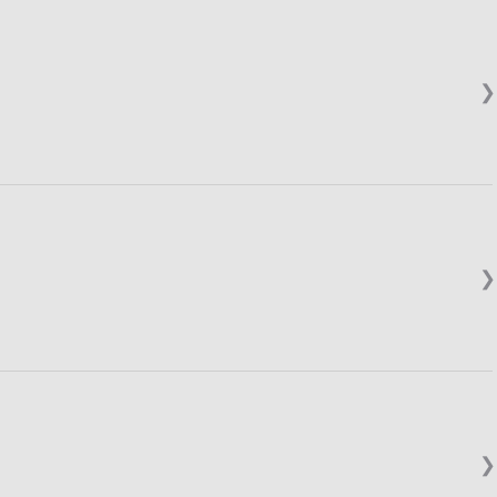
❯
❯
❯