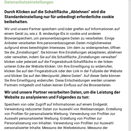
Datenschutzeinstellungen
Globus Filialen & Öffnungszeiten in folgenden
Durch Klicken auf die Schaltfläche „Ablehnen“ wird die
Standardeinstellung nur für unbedingt erforderliche cookie
Städten
beibehalten.
Wir und unsere Partner speichern und/oder greifen auf Informationen auf
›
Globus in Hamburg
einem Gerät zu, wie z. B. eindeutige IDs in cookie und anderen
Browserspeichern, um personenbezogene Daten zu verarbeiten. Einige
›
Globus in Köln
Anbieter verarbeiten Ihre personenbezogenen Daten möglicherweise
aufgrund eines berechtigten Interesses. Um dem zu widersprechen, öffnen
›
Globus in Essen
Sie die „Einstellungen“. Sie können Ihre Einstellungen akzeptieren, ablehnen
oder verwalten, indem Sie auf die Schaltfläche „Einstellungen verwalten“
›
Globus in Leipzig
klicken oder jederzeit auf die Fingerabdruck-Schaltfläche in der linken
›
Globus in Duisburg
unteren Ecke der Website klicken. Um Ihre Einwilligung zu widerrufen,
klicken Sie auf den Fingerabdruck oder den Link in der Fußzeile der Website
›
Globus in Bochum
und klicken Sie auf den Menüpunkt „Meine Daten“. Auf dieser Seite können
Sie Ihre Einwilligung widerrufen. Diese Entscheidungen werden unseren
›
Globus in Mannheim
Partnern mitgeteilt und haben keinen Einfluss auf die Browserdaten.
›
Globus in Wiesbaden
Wir und unsere Partner verarbeiten Daten, um die Leistung der
Website zu analysieren und Folgendes zu tun:
›
Globus in Braunschweig
Speichern von oder Zugriff auf Informationen auf einem Endgerät.
›
Globus in Chemnitz
Verwendung reduzierter Daten zur Auswahl von Werbeanzeigen. Erstellung
von Profilen für personalisierte Werbung. Verwendung von Profilen zur
›
Globus in Krefeld
Auswahl personalisierter Werbung. Erstellung von Profilen zur
Personalisierung von Inhalten. Verwendung von Profilen zur Auswahl
›
Globus in Halle (Saale)
personalisierter Inhalte. Messung der Werbeleistung. Messung der