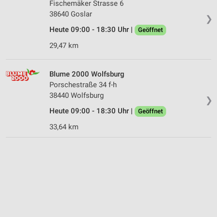
Fischemäker Strasse 6
Werbeanzeigen
38640 Goslar
❯
Erstellung von Profilen für personalisierte
Heute 09:00 - 18:30 Uhr |
Geöffnet
Werbung
29,47 km
Verwendung von Profilen zur Auswahl
personalisierter Werbung
Blume 2000 Wolfsburg
Erstellung von Profilen zur Personalisierung
Porschestraße 34 f-h
von Inhalten
38440 Wolfsburg
❯
Heute 09:00 - 18:30 Uhr |
Verwendung von Profilen zur Auswahl
Geöffnet
personalisierter Inhalte
33,64 km
Messung der Werbeleistung
Messung der Performance von Inhalten
Analyse von Zielgruppen durch Statistiken oder
Kombinationen von Daten aus verschiedenen
Quellen
Entwicklung und Verbesserung der Angebote