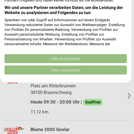
Partnern mitgeteilt und haben keinen Einfluss auf die Browserdaten.
Wir und unsere Partner verarbeiten Daten, um die Leistung der
JETZT LADEN UND SPAREN!
Website zu analysieren und Folgendes zu tun:
Speichern von oder Zugriff auf Informationen auf einem Endgerät.
Verwendung reduzierter Daten zur Auswahl von Werbeanzeigen. Erstellung
von Profilen für personalisierte Werbung. Verwendung von Profilen zur
Auswahl personalisierter Werbung. Erstellung von Profilen zur
Personalisierung von Inhalten. Verwendung von Profilen zur Auswahl
personalisierter Inhalte. Messung der Werbeleistung. Messung der
Performance von Inhalten. Analyse von Zielgruppen durch Statistiken oder
Filialen in der Umgebung
Kombinationen von Daten aus verschiedenen Quellen. Entwicklung und
Verbesserung der Angebote. Verwendung reduzierter Daten zur Auswahl
Alle akzeptieren
von Inhalten.
3 Filialen
Daten können außerhalb der Europäischen Union weitergegeben und in die
Nein, anpassen
USA gesendet werden.
Blume 2000 Braunschweig
Ihre Einwilligung und die cookie Richtlinie gelten ausschließlich für diese
Website/App.
Platz am Ritterbrunnen
Partnerliste anzeigen (1 IAB-Anbieter)
38100 Braunschweig
❯
Wir nutzen Ihre Daten für folgende Zwecke:
Heute 09:30 - 20:00 Uhr |
Geöffnet
IAB-Verarbeitungszwecke:
11,12 km
Speichern von oder Zugriff auf Informationen
auf einem Endgerät
Blume 2000 Goslar
Verwendung reduzierter Daten zur Auswahl von