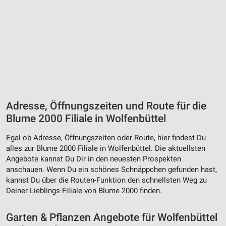
Verwendung reduzierter Daten zur Auswahl von
Inhalten
IAB-Besonderheiten:
Verwendung genauer Standortdaten
Geräte anhand von aktiv angeforderten
Informationen identifizieren
Adresse, Öffnungszeiten und Route für die
Nicht-IAB-Verarbeitungszwecke:
Blume 2000 Filiale in Wolfenbüttel
Notwendig
Egal ob Adresse, Öffnungszeiten oder Route, hier findest Du
Performance
alles zur Blume 2000 Filiale in Wolfenbüttel. Die aktuellsten
Angebote kannst Du Dir in den neuesten Prospekten
Funktional
anschauen. Wenn Du ein schönes Schnäppchen gefunden hast,
kannst Du über die Routen-Funktion den schnellsten Weg zu
Werbung
Deiner Lieblings-Filiale von Blume 2000 finden.
Garten & Pflanzen Angebote für Wolfenbüttel