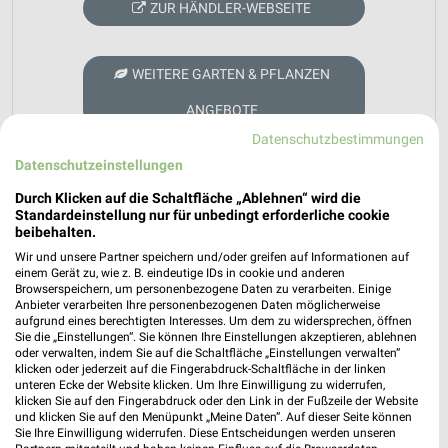
ZUR HÄNDLER-WEBSEITE
WEITERE GARTEN & PFLANZEN
ANGEBOTE
Datenschutzbestimmungen
Datenschutzeinstellungen
Durch Klicken auf die Schaltfläche „Ablehnen“ wird die
Standardeinstellung nur für unbedingt erforderliche cookie
beibehalten.
Wir und unsere Partner speichern und/oder greifen auf Informationen auf
weekli - Prospekte & Angebote App
einem Gerät zu, wie z. B. eindeutige IDs in cookie und anderen
Browserspeichern, um personenbezogene Daten zu verarbeiten. Einige
Alle Blume 2000 Angebote immer griffbereit – mit der
Anbieter verarbeiten Ihre personenbezogenen Daten möglicherweise
aufgrund eines berechtigten Interesses. Um dem zu widersprechen, öffnen
kostenlosen weekli App für iOS & Android.
Sie die „Einstellungen“. Sie können Ihre Einstellungen akzeptieren, ablehnen
oder verwalten, indem Sie auf die Schaltfläche „Einstellungen verwalten“
✔
Standortgenaue Angebote
klicken oder jederzeit auf die Fingerabdruck-Schaltfläche in der linken
unteren Ecke der Website klicken. Um Ihre Einwilligung zu widerrufen,
✔
Folge deinem Lieblingshändler
klicken Sie auf den Fingerabdruck oder den Link in der Fußzeile der Website
✔
Push-Benachrichtigungen bei neuen Prospekten
und klicken Sie auf den Menüpunkt „Meine Daten“. Auf dieser Seite können
✔
Einkaufsliste - Einkauf stressfrei planen
Sie Ihre Einwilligung widerrufen. Diese Entscheidungen werden unseren