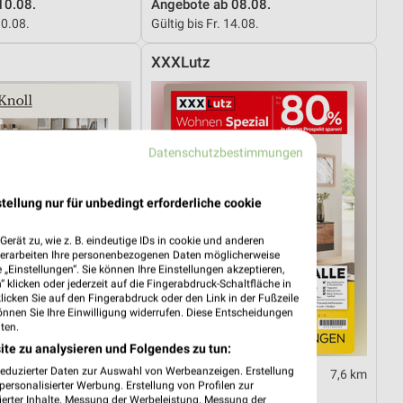
10.08.
Angebote ab 08.08.
10.08.
Gültig bis Fr. 14.08.
XXXLutz
Datenschutzbestimmungen
tellung nur für unbedingt erforderliche cookie
erät zu, wie z. B. eindeutige IDs in cookie und anderen
verarbeiten Ihre personenbezogenen Daten möglicherweise
„Einstellungen“. Sie können Ihre Einstellungen akzeptieren,
 klicken oder jederzeit auf die Fingerabdruck-Schaltfläche in
klicken Sie auf den Fingerabdruck oder den Link in der Fußzeile
önnen Sie Ihre Einwilligung widerrufen. Diese Entscheidungen
ten.
ite zu analysieren und Folgendes zu tun:
reduzierter Daten zur Auswahl von Werbeanzeigen. Erstellung
7,6 km
7,6 km
ersonalisierter Werbung. Erstellung von Profilen zur
Wohnen Spezial
ierter Inhalte. Messung der Werbeleistung. Messung der