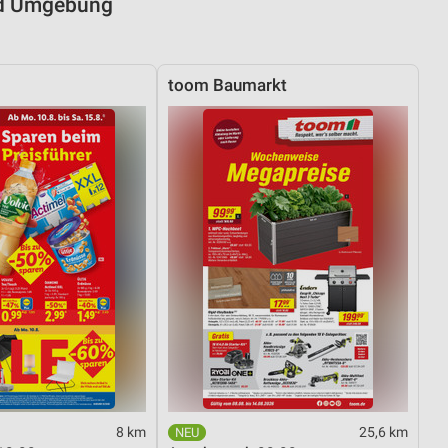
und Umgebung
toom Baumarkt
8 km
25,6 km