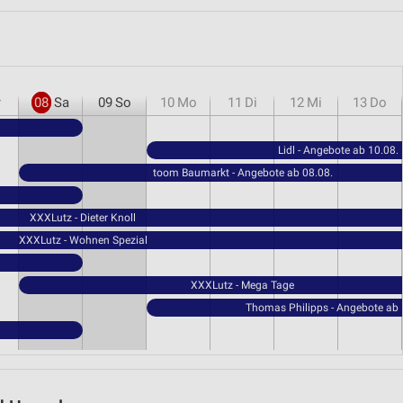
r
08
Sa
09
So
10
Mo
11
Di
12
Mi
13
Do
Lidl - Angebote ab 10.08.
toom Baumarkt - Angebote ab 08.08.
XXXLutz - Dieter Knoll
XXXLutz - Wohnen Spezial
XXXLutz - Mega Tage
Thomas Philipps - Angebote ab 