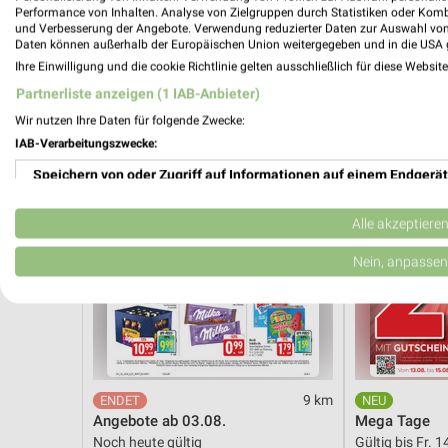
Noch heute gültig
Gültig bis Fr. 1
Performance von Inhalten. Analyse von Zielgruppen durch Statistiken oder Kom
und Verbesserung der Angebote. Verwendung reduzierter Daten zur Auswahl von
Daten können außerhalb der Europäischen Union weitergegeben und in die USA 
EDEKA
XXXLutz
Ihre Einwilligung und die cookie Richtlinie gelten ausschließlich für diese Websit
Partnerliste anzeigen (1 IAB-Anbieter)
Wir nutzen Ihre Daten für folgende Zwecke:
IAB-Verarbeitungszwecke:
Speichern von oder Zugriff auf Informationen auf einem Endgerät
Verwendung reduzierter Daten zur Auswahl von Werbeanzeigen
Alle akzeptiere
Erstellung von Profilen für personalisierte Werbung
Nein, anpassen
Verwendung von Profilen zur Auswahl personalisierter Werbung
Erstellung von Profilen zur Personalisierung von Inhalten
Verwendung von Profilen zur Auswahl personalisierter Inhalte
9 km
Angebote ab 03.08.
Mega Tage
Messung der Werbeleistung
Noch heute gültig
Gültig bis Fr. 1