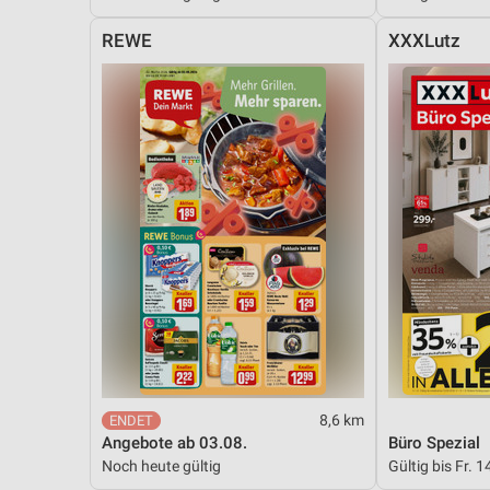
Messung der Performance von Inhalten
REWE
XXXLutz
Analyse von Zielgruppen durch Statistiken oder Kombinationen 
Quellen
Entwicklung und Verbesserung der Angebote
Verwendung reduzierter Daten zur Auswahl von Inhalten
IAB-Besonderheiten:
Verwendung genauer Standortdaten
Geräte anhand von aktiv angeforderten Informationen identifizie
Nicht-IAB-Verarbeitungszwecke:
Notwendig
Performance
8,6 km
Angebote ab 03.08.
Büro Spezial
Funktional
Noch heute gültig
Gültig bis Fr. 1
Werbung