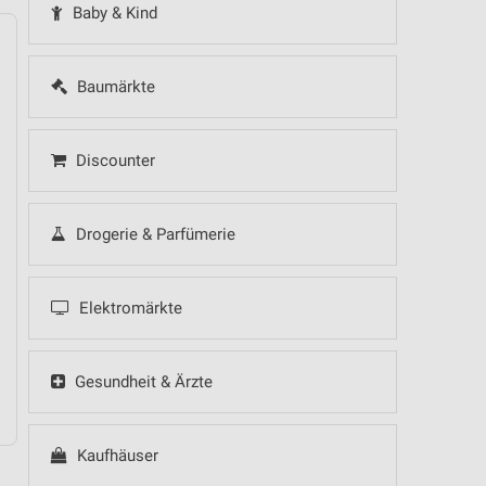
Baby & Kind
Baumärkte
14
Fr
15
Sa
16
So
17
Mo
18
Di
19
Mi
Discounter
Drogerie & Parfümerie
Elektromärkte
10.08.
Gesundheit & Ärzte
Kaufhäuser