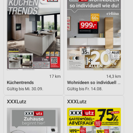
Verwendung genauer Standortdaten
Geräte anhand von aktiv angeforderten
Informationen identifizieren
Nicht-IAB-Verarbeitungszwecke:
Notwendig
Performance
Funktional
17 km
14,3 km
Werbung
Küchentrends
Wohnideen so individuell wie du!
Gültig bis Mi. 30.09.
Gültig bis Fr. 14.08.
XXXLutz
XXXLutz