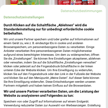
Datenschutzbestimmungen
Datenschutzeinstellungen
16,6 km
13,5 km
Angebote ab 10.08.
Angebote ab 06.08.
Durch Klicken auf die Schaltfläche „Ablehnen“ wird die
Gültig ab Mo. 10.08.
Gültig bis Mi. 12.08.
Standardeinstellung nur für unbedingt erforderliche cookie
beibehalten.
XXXLutz
XXXLutz
Wir und unsere Partner speichern und/oder greifen auf Informationen auf
einem Gerät zu, wie z. B. eindeutige IDs in cookie und anderen
Browserspeichern, um personenbezogene Daten zu verarbeiten. Einige
Anbieter verarbeiten Ihre personenbezogenen Daten möglicherweise
aufgrund eines berechtigten Interesses. Um dem zu widersprechen, öffnen
Sie die „Einstellungen“. Sie können Ihre Einstellungen akzeptieren, ablehnen
oder verwalten, indem Sie auf die Schaltfläche „Einstellungen verwalten“
klicken oder jederzeit auf die Fingerabdruck-Schaltfläche in der linken
unteren Ecke der Website klicken. Um Ihre Einwilligung zu widerrufen,
klicken Sie auf den Fingerabdruck oder den Link in der Fußzeile der Website
und klicken Sie auf den Menüpunkt „Meine Daten“. Auf dieser Seite können
Sie Ihre Einwilligung widerrufen. Diese Entscheidungen werden unseren
Partnern mitgeteilt und haben keinen Einfluss auf die Browserdaten.
Wir und unsere Partner verarbeiten Daten, um die Leistung der
Website zu analysieren und Folgendes zu tun:
Speichern von oder Zugriff auf Informationen auf einem Endgerät.
Verwendung reduzierter Daten zur Auswahl von Werbeanzeigen. Erstellung