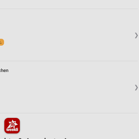
❯
k.
chen
❯