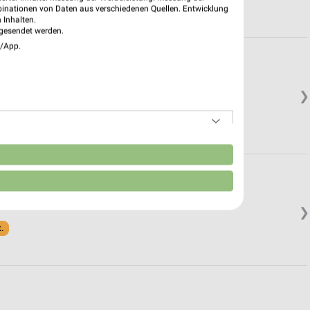
binationen von Daten aus verschiedenen Quellen. Entwicklung
 Inhalten.
gesendet werden.
e/App.
❯
k.
n
❯
k.