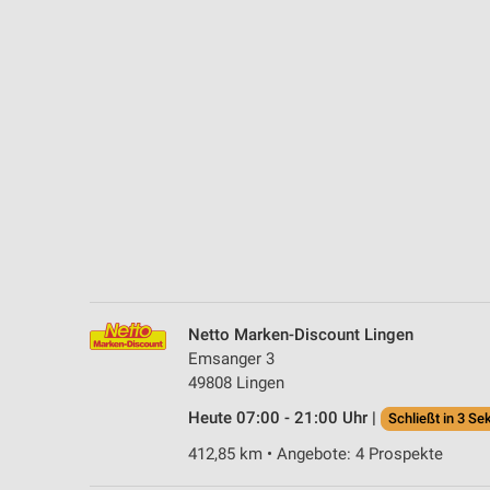
Messung der Performance von Inhalten
Analyse von Zielgruppen durch Statistiken oder Kombinationen 
Quellen
Entwicklung und Verbesserung der Angebote
Verwendung reduzierter Daten zur Auswahl von Inhalten
IAB-Besonderheiten:
Verwendung genauer Standortdaten
Geräte anhand von aktiv angeforderten Informationen identifizie
Nicht-IAB-Verarbeitungszwecke:
Netto Marken-Discount Lingen
Notwendig
Emsanger 3
49808 Lingen
Performance
Heute 07:00 - 21:00 Uhr |
Schließt in 3 Se
Funktional
412,85 km • Angebote: 4 Prospekte
Werbung