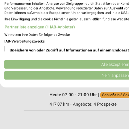
Performance von Inhalten. Analyse von Zielgruppen durch Statistiken oder Kom
und Verbesserung der Angebote. Verwendung reduzierter Daten zur Auswahl von
Daten können außerhalb der Europäischen Union weitergegeben und in die USA 
Ihre Einwilligung und die cookie Richtlinie gelten ausschließlich für diese Websit
Netto Marken-Discount Nordhorn
Partnerliste anzeigen (1 IAB-Anbieter)
Molkereistr. 1
Wir nutzen Ihre Daten für folgende Zwecke:
48529 Nordhorn
IAB-Verarbeitungszwecke:
Heute 07:00 - 21:00 Uhr |
Schließt in 3 Se
Speichern von oder Zugriff auf Informationen auf einem Endgerät
428,36 km • Angebote: 4 Prospekte
Verwendung reduzierter Daten zur Auswahl von Werbeanzeigen
Alle akzeptiere
Netto Marken-Discount Geeste-Dalum
Erstellung von Profilen für personalisierte Werbung
Nein, anpassen
Meppener Str. 22
49744 Geeste-Dalum
Verwendung von Profilen zur Auswahl personalisierter Werbung
Heute 07:00 - 21:00 Uhr |
Schließt in 3 Se
Erstellung von Profilen zur Personalisierung von Inhalten
417,07 km • Angebote: 4 Prospekte
Verwendung von Profilen zur Auswahl personalisierter Inhalte
Messung der Werbeleistung