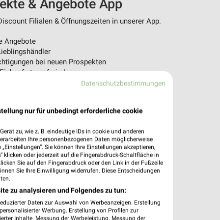
pekte & Angebote App
scount Filialen & Öffnungszeiten in unserer App.
e Angebote
ieblingshändler
htigungen bei neuen Prospekten
 Einkauf stressfrei planen
Datenschutzbestimmungen
 App jetzt laden oder QR-Code scannen.
tellung nur für unbedingt erforderliche cookie
erät zu, wie z. B. eindeutige IDs in cookie und anderen
verarbeiten Ihre personenbezogenen Daten möglicherweise
„Einstellungen“. Sie können Ihre Einstellungen akzeptieren,
 klicken oder jederzeit auf die Fingerabdruck-Schaltfläche in
klicken Sie auf den Fingerabdruck oder den Link in der Fußzeile
önnen Sie Ihre Einwilligung widerrufen. Diese Entscheidungen
ten.
ite zu analysieren und Folgendes zu tun:
reduzierter Daten zur Auswahl von Werbeanzeigen. Erstellung
ersonalisierter Werbung. Erstellung von Profilen zur
ierter Inhalte. Messung der Werbeleistung. Messung der