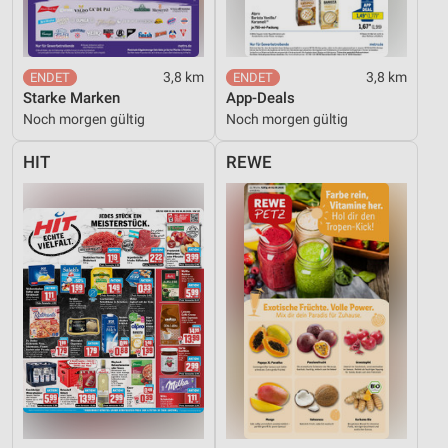
Geräte anhand von aktiv angeforderten
Informationen identifizieren
3,8 km
3,8 km
Nicht-IAB-Verarbeitungszwecke:
Starke Marken
App-Deals
Notwendig
Noch morgen gültig
Noch morgen gültig
Performance
HIT
REWE
Funktional
Werbung