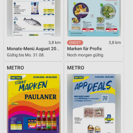
personalisierter Werbung
Erstellung von Profilen zur Personalisierung
von Inhalten
Verwendung von Profilen zur Auswahl
personalisierter Inhalte
3,8 km
3,8 km
Messung der Werbeleistung
Monats-Menü August 2026
Marken für Profis
Gültig bis Mo. 31.08.
Noch morgen gültig
Messung der Performance von Inhalten
METRO
METRO
Analyse von Zielgruppen durch Statistiken oder
Kombinationen von Daten aus verschiedenen
Quellen
Entwicklung und Verbesserung der Angebote
Verwendung reduzierter Daten zur Auswahl von
Inhalten
IAB-Besonderheiten:
Verwendung genauer Standortdaten