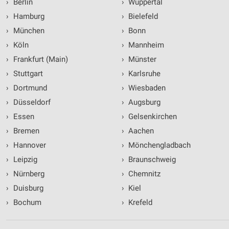
›
Berlin
›
Wuppertal
›
Hamburg
›
Bielefeld
›
München
›
Bonn
›
Köln
›
Mannheim
›
Frankfurt (Main)
›
Münster
›
Stuttgart
›
Karlsruhe
›
Dortmund
›
Wiesbaden
›
Düsseldorf
›
Augsburg
›
Essen
›
Gelsenkirchen
›
Bremen
›
Aachen
›
Hannover
›
Mönchengladbach
›
Leipzig
›
Braunschweig
›
Nürnberg
›
Chemnitz
›
Duisburg
›
Kiel
›
Bochum
›
Krefeld