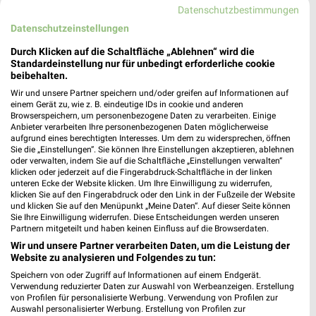
Datenschutzbestimmungen
Datenschutzeinstellungen
Durch Klicken auf die Schaltfläche „Ablehnen“ wird die
Standardeinstellung nur für unbedingt erforderliche cookie
beibehalten.
Wir und unsere Partner speichern und/oder greifen auf Informationen auf
einem Gerät zu, wie z. B. eindeutige IDs in cookie und anderen
Browserspeichern, um personenbezogene Daten zu verarbeiten. Einige
Anbieter verarbeiten Ihre personenbezogenen Daten möglicherweise
aufgrund eines berechtigten Interesses. Um dem zu widersprechen, öffnen
Sie die „Einstellungen“. Sie können Ihre Einstellungen akzeptieren, ablehnen
oder verwalten, indem Sie auf die Schaltfläche „Einstellungen verwalten“
klicken oder jederzeit auf die Fingerabdruck-Schaltfläche in der linken
unteren Ecke der Website klicken. Um Ihre Einwilligung zu widerrufen,
12,6 km
0,4 km
klicken Sie auf den Fingerabdruck oder den Link in der Fußzeile der Website
und klicken Sie auf den Menüpunkt „Meine Daten“. Auf dieser Seite können
Angebote ab 17.08.
Angebote ab 03.08.
Sie Ihre Einwilligung widerrufen. Diese Entscheidungen werden unseren
Gültig ab Mo. 17.08.
Noch morgen gültig
Partnern mitgeteilt und haben keinen Einfluss auf die Browserdaten.
Wir und unsere Partner verarbeiten Daten, um die Leistung der
METRO
METRO
Website zu analysieren und Folgendes zu tun:
Speichern von oder Zugriff auf Informationen auf einem Endgerät.
Verwendung reduzierter Daten zur Auswahl von Werbeanzeigen. Erstellung
von Profilen für personalisierte Werbung. Verwendung von Profilen zur
Auswahl personalisierter Werbung. Erstellung von Profilen zur