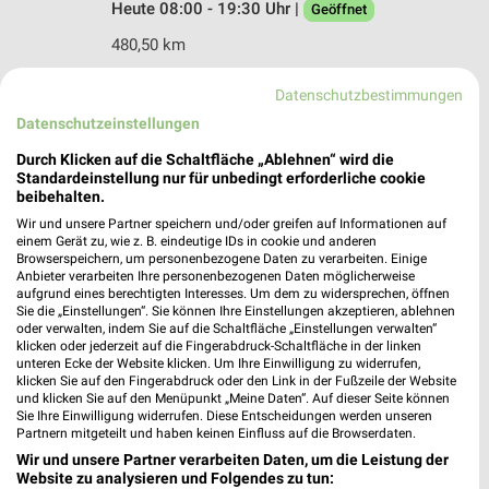
Heute 08:00 - 19:30 Uhr |
Geöffnet
480,50 km
Datenschutzbestimmungen
Ernsting's family Weilerswist
Datenschutzeinstellungen
Parkallee 10
53919 Weilerswist
Durch Klicken auf die Schaltfläche „Ablehnen“ wird die
❯
Standardeinstellung nur für unbedingt erforderliche cookie
Heute 09:00 - 19:00 Uhr |
Geöffnet
beibehalten.
Wir und unsere Partner speichern und/oder greifen auf Informationen auf
493,26 km
einem Gerät zu, wie z. B. eindeutige IDs in cookie und anderen
Browserspeichern, um personenbezogene Daten zu verarbeiten. Einige
Anbieter verarbeiten Ihre personenbezogenen Daten möglicherweise
Ernsting's family Troisdorf
aufgrund eines berechtigten Interesses. Um dem zu widersprechen, öffnen
Sie die „Einstellungen“. Sie können Ihre Einstellungen akzeptieren, ablehnen
Kölner Straße 46-48
oder verwalten, indem Sie auf die Schaltfläche „Einstellungen verwalten“
53840 Troisdorf
klicken oder jederzeit auf die Fingerabdruck-Schaltfläche in der linken
❯
unteren Ecke der Website klicken. Um Ihre Einwilligung zu widerrufen,
Heute 09:00 - 19:00 Uhr |
Geöffnet
klicken Sie auf den Fingerabdruck oder den Link in der Fußzeile der Website
und klicken Sie auf den Menüpunkt „Meine Daten“. Auf dieser Seite können
470,49 km
Sie Ihre Einwilligung widerrufen. Diese Entscheidungen werden unseren
Partnern mitgeteilt und haben keinen Einfluss auf die Browserdaten.
Wir und unsere Partner verarbeiten Daten, um die Leistung der
Ernsting's family Köln
Website zu analysieren und Folgendes zu tun: