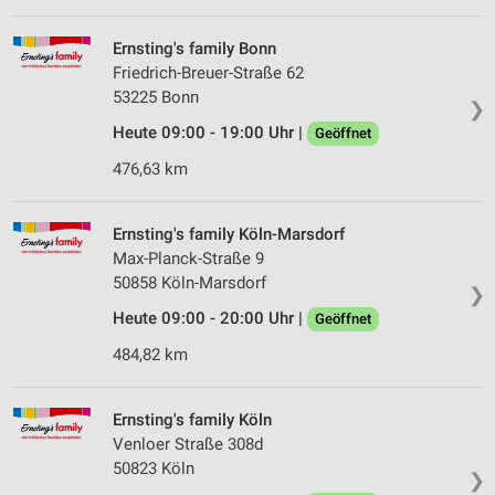
Erstellung von Profilen für personalisierte
Werbung
Ernsting's family Bonn
Verwendung von Profilen zur Auswahl
Friedrich-Breuer-Straße 62
personalisierter Werbung
53225 Bonn
❯
Heute 09:00 - 19:00 Uhr |
Erstellung von Profilen zur Personalisierung
Geöffnet
von Inhalten
476,63 km
Verwendung von Profilen zur Auswahl
personalisierter Inhalte
Ernsting's family Köln-Marsdorf
Max-Planck-Straße 9
Messung der Werbeleistung
50858 Köln-Marsdorf
❯
Messung der Performance von Inhalten
Heute 09:00 - 20:00 Uhr |
Geöffnet
Analyse von Zielgruppen durch Statistiken oder
484,82 km
Kombinationen von Daten aus verschiedenen
Quellen
Ernsting's family Köln
Entwicklung und Verbesserung der Angebote
Venloer Straße 308d
50823 Köln
❯
Verwendung reduzierter Daten zur Auswahl von