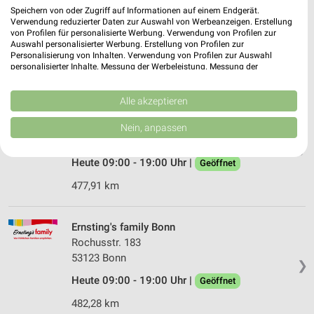
Kalker Hauptstraße 55
Speichern von oder Zugriff auf Informationen auf einem Endgerät.
51103 Köln
Verwendung reduzierter Daten zur Auswahl von Werbeanzeigen. Erstellung
❯
von Profilen für personalisierte Werbung. Verwendung von Profilen zur
Heute 10:00 - 20:00 Uhr |
Auswahl personalisierter Werbung. Erstellung von Profilen zur
Geöffnet
Personalisierung von Inhalten. Verwendung von Profilen zur Auswahl
personalisierter Inhalte. Messung der Werbeleistung. Messung der
474,87 km
Performance von Inhalten. Analyse von Zielgruppen durch Statistiken oder
Kombinationen von Daten aus verschiedenen Quellen. Entwicklung und
Verbesserung der Angebote. Verwendung reduzierter Daten zur Auswahl
Alle akzeptieren
Ernsting's family Bonn
von Inhalten.
Daten können außerhalb der Europäischen Union weitergegeben und in die
Wenzelgasse 11
Nein, anpassen
USA gesendet werden.
53111 Bonn
❯
Ihre Einwilligung und die cookie Richtlinie gelten ausschließlich für diese
Website/App.
Heute 09:00 - 19:00 Uhr |
Geöffnet
Partnerliste anzeigen (1 IAB-Anbieter)
477,91 km
Wir nutzen Ihre Daten für folgende Zwecke:
IAB-Verarbeitungszwecke:
Ernsting's family Bonn
Speichern von oder Zugriff auf Informationen
Rochusstr. 183
auf einem Endgerät
53123 Bonn
❯
Verwendung reduzierter Daten zur Auswahl von
Heute 09:00 - 19:00 Uhr |
Geöffnet
Werbeanzeigen
482,28 km