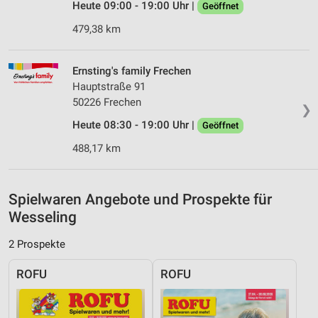
Inhalten
Heute 09:00 - 19:00 Uhr |
Geöffnet
IAB-Besonderheiten:
479,38 km
Verwendung genauer Standortdaten
Ernsting's family Frechen
Geräte anhand von aktiv angeforderten
Hauptstraße 91
Informationen identifizieren
50226 Frechen
❯
Nicht-IAB-Verarbeitungszwecke:
Heute 08:30 - 19:00 Uhr |
Geöffnet
Notwendig
488,17 km
Performance
Funktional
Spielwaren Angebote und Prospekte für
Wesseling
Werbung
2 Prospekte
ROFU
ROFU