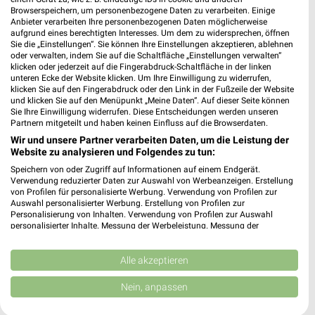
Browserspeichern, um personenbezogene Daten zu verarbeiten. Einige
Anbieter verarbeiten Ihre personenbezogenen Daten möglicherweise
aufgrund eines berechtigten Interesses. Um dem zu widersprechen, öffnen
Sie die „Einstellungen“. Sie können Ihre Einstellungen akzeptieren, ablehnen
oder verwalten, indem Sie auf die Schaltfläche „Einstellungen verwalten“
klicken oder jederzeit auf die Fingerabdruck-Schaltfläche in der linken
unteren Ecke der Website klicken. Um Ihre Einwilligung zu widerrufen,
39 km
59,4 km
klicken Sie auf den Fingerabdruck oder den Link in der Fußzeile der Website
Angebote ab 01.08.
Dieter Knoll
und klicken Sie auf den Menüpunkt „Meine Daten“. Auf dieser Seite können
Noch heute gültig
Gültig bis Fr. 14.08.
Sie Ihre Einwilligung widerrufen. Diese Entscheidungen werden unseren
Partnern mitgeteilt und haben keinen Einfluss auf die Browserdaten.
Wir und unsere Partner verarbeiten Daten, um die Leistung der
XXXLutz
Kaufland
Website zu analysieren und Folgendes zu tun:
Speichern von oder Zugriff auf Informationen auf einem Endgerät.
Verwendung reduzierter Daten zur Auswahl von Werbeanzeigen. Erstellung
von Profilen für personalisierte Werbung. Verwendung von Profilen zur
Auswahl personalisierter Werbung. Erstellung von Profilen zur
Personalisierung von Inhalten. Verwendung von Profilen zur Auswahl
personalisierter Inhalte. Messung der Werbeleistung. Messung der
Performance von Inhalten. Analyse von Zielgruppen durch Statistiken oder
Kombinationen von Daten aus verschiedenen Quellen. Entwicklung und
Verbesserung der Angebote. Verwendung reduzierter Daten zur Auswahl
Alle akzeptieren
von Inhalten.
Daten können außerhalb der Europäischen Union weitergegeben und in die
Nein, anpassen
USA gesendet werden.
Ihre Einwilligung und die cookie Richtlinie gelten ausschließlich für diese