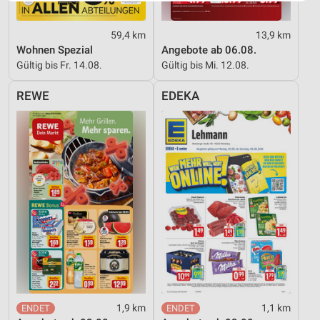
Website/App.
Partnerliste anzeigen (1 IAB-Anbieter)
59,4 km
13,9 km
Wir nutzen Ihre Daten für folgende Zwecke:
Wohnen Spezial
Angebote ab 06.08.
IAB-Verarbeitungszwecke:
Gültig bis Fr. 14.08.
Gültig bis Mi. 12.08.
Speichern von oder Zugriff auf Informationen
auf einem Endgerät
REWE
EDEKA
Verwendung reduzierter Daten zur Auswahl von
Werbeanzeigen
Erstellung von Profilen für personalisierte
Werbung
Verwendung von Profilen zur Auswahl
personalisierter Werbung
Erstellung von Profilen zur Personalisierung
von Inhalten
Verwendung von Profilen zur Auswahl
personalisierter Inhalte
1,9 km
1,1 km