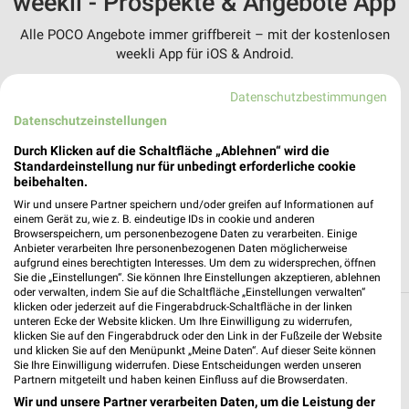
weekli - Prospekte & Angebote App
Alle POCO Angebote immer griffbereit – mit der kostenlosen
weekli App für iOS & Android.
✔
Standortgenaue Angebote
Datenschutzbestimmungen
✔
Folge deinem Lieblingshändler
Datenschutzeinstellungen
✔
Push-Benachrichtigungen bei neuen Prospekten
✔
Einkaufsliste - Einkauf stressfrei planen
Durch Klicken auf die Schaltfläche „Ablehnen“ wird die
Standardeinstellung nur für unbedingt erforderliche cookie
beibehalten.
JETZT LADEN UND SPAREN!
Wir und unsere Partner speichern und/oder greifen auf Informationen auf
einem Gerät zu, wie z. B. eindeutige IDs in cookie und anderen
Browserspeichern, um personenbezogene Daten zu verarbeiten. Einige
Anbieter verarbeiten Ihre personenbezogenen Daten möglicherweise
aufgrund eines berechtigten Interesses. Um dem zu widersprechen, öffnen
Sie die „Einstellungen“. Sie können Ihre Einstellungen akzeptieren, ablehnen
oder verwalten, indem Sie auf die Schaltfläche „Einstellungen verwalten“
klicken oder jederzeit auf die Fingerabdruck-Schaltfläche in der linken
Filialen in der Umgebung
unteren Ecke der Website klicken. Um Ihre Einwilligung zu widerrufen,
klicken Sie auf den Fingerabdruck oder den Link in der Fußzeile der Website
und klicken Sie auf den Menüpunkt „Meine Daten“. Auf dieser Seite können
3 Filialen
Sie Ihre Einwilligung widerrufen. Diese Entscheidungen werden unseren
Partnern mitgeteilt und haben keinen Einfluss auf die Browserdaten.
Wir und unsere Partner verarbeiten Daten, um die Leistung der
POCO Amberg