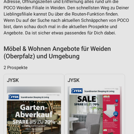
Adresse, Öffnungszeiten und Entfernung alles rund um die
Verwendung reduzierter Daten zur Auswahl von
Inhalten
POCO Weiden Filiale in Weiden. Den schnellsten Weg zu Deiner
Lieblingsfiliale kannst Du über die Routen-Funktion finden.
IAB-Besonderheiten:
Wenn Du auf der Suche nach aktuellen Schnäppchen von POCO
Verwendung genauer Standortdaten
bist, dann schau doch mal in die aktuellen Prospekte und
Angebote. Da ist sicher etwas passendes für Dich dabei.
Geräte anhand von aktiv angeforderten
Informationen identifizieren
Möbel & Wohnen Angebote für Weiden
Nicht-IAB-Verarbeitungszwecke:
(Oberpfalz) und Umgebung
Notwendig
2 Prospekte
Performance
JYSK
JYSK
Funktional
Werbung