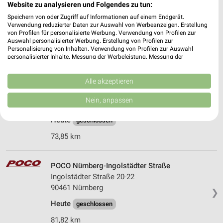
Website zu analysieren und Folgendes zu tun:
Regensburger Straße 72
Speichern von oder Zugriff auf Informationen auf einem Endgerät.
92224 Amberg
❯
Verwendung reduzierter Daten zur Auswahl von Werbeanzeigen. Erstellung
von Profilen für personalisierte Werbung. Verwendung von Profilen zur
Heute
geschlossen
Auswahl personalisierter Werbung. Erstellung von Profilen zur
Personalisierung von Inhalten. Verwendung von Profilen zur Auswahl
34,80 km
personalisierter Inhalte. Messung der Werbeleistung. Messung der
Performance von Inhalten. Analyse von Zielgruppen durch Statistiken oder
Kombinationen von Daten aus verschiedenen Quellen. Entwicklung und
Verbesserung der Angebote. Verwendung reduzierter Daten zur Auswahl
Alle akzeptieren
POCO Regensburg
von Inhalten.
Abensstraße 5
Daten können außerhalb der Europäischen Union weitergegeben und in die
Nein, anpassen
93059 Regensburg
USA gesendet werden.
❯
Ihre Einwilligung und die cookie Richtlinie gelten ausschließlich für diese
Heute
geschlossen
Website/App.
73,85 km
Partnerliste anzeigen (1 IAB-Anbieter)
Wir nutzen Ihre Daten für folgende Zwecke:
IAB-Verarbeitungszwecke:
POCO Nürnberg-Ingolstädter Straße
Ingolstädter Straße 20-22
Speichern von oder Zugriff auf Informationen
auf einem Endgerät
90461 Nürnberg
❯
Heute
geschlossen
Verwendung reduzierter Daten zur Auswahl von
Werbeanzeigen
81,82 km