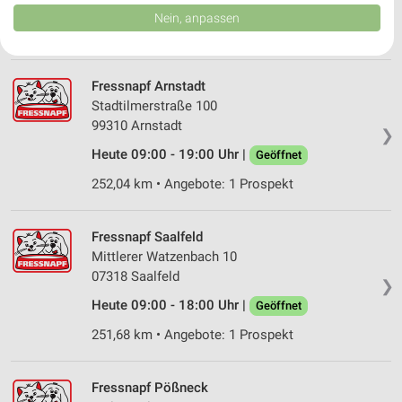
Heute 09:00 - 18:00 Uhr |
Geöffnet
Daten können außerhalb der Europäischen Union weitergegeben und in die
Nein, anpassen
USA gesendet werden.
247,18 km • Angebote: 1 Prospekt
Ihre Einwilligung und die cookie Richtlinie gelten ausschließlich für diese
Website/App.
Partnerliste anzeigen (1 IAB-Anbieter)
Fressnapf Arnstadt
Stadtilmerstraße 100
Wir nutzen Ihre Daten für folgende Zwecke:
99310 Arnstadt
IAB-Verarbeitungszwecke:
❯
Heute 09:00 - 19:00 Uhr |
Geöffnet
Speichern von oder Zugriff auf Informationen
auf einem Endgerät
252,04 km • Angebote: 1 Prospekt
Verwendung reduzierter Daten zur Auswahl von
Werbeanzeigen
Fressnapf Saalfeld
Mittlerer Watzenbach 10
Erstellung von Profilen für personalisierte
Werbung
07318 Saalfeld
❯
Heute 09:00 - 18:00 Uhr |
Geöffnet
Verwendung von Profilen zur Auswahl
personalisierter Werbung
251,68 km • Angebote: 1 Prospekt
Erstellung von Profilen zur Personalisierung
von Inhalten
Fressnapf Pößneck