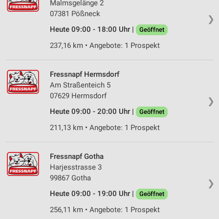
Malmsgelänge 2
Verwendung von Profilen zur Auswahl
07381 Pößneck
personalisierter Inhalte
❯
Heute 09:00 - 18:00 Uhr |
Geöffnet
Messung der Werbeleistung
237,16 km • Angebote: 1 Prospekt
Messung der Performance von Inhalten
Fressnapf Hermsdorf
Analyse von Zielgruppen durch Statistiken oder
Kombinationen von Daten aus verschiedenen
Am Straßenteich 5
Quellen
07629 Hermsdorf
❯
Heute 09:00 - 20:00 Uhr |
Geöffnet
Entwicklung und Verbesserung der Angebote
211,13 km • Angebote: 1 Prospekt
Verwendung reduzierter Daten zur Auswahl von
Inhalten
Fressnapf Gotha
IAB-Besonderheiten:
Harjesstrasse 3
Verwendung genauer Standortdaten
99867 Gotha
❯
Geräte anhand von aktiv angeforderten
Heute 09:00 - 19:00 Uhr |
Geöffnet
Informationen identifizieren
256,11 km • Angebote: 1 Prospekt
Nicht-IAB-Verarbeitungszwecke: