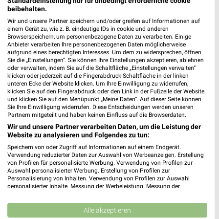
Standardeinstellung nur für unbedingt erforderliche cookie
beibehalten.
Fressnapf Sömmerda
Wir und unsere Partner speichern und/oder greifen auf Informationen auf
einem Gerät zu, wie z. B. eindeutige IDs in cookie und anderen
Mainzer Straße 4
Browserspeichern, um personenbezogene Daten zu verarbeiten. Einige
99610 Sömmerda
❯
Anbieter verarbeiten Ihre personenbezogenen Daten möglicherweise
aufgrund eines berechtigten Interesses. Um dem zu widersprechen, öffnen
Heute 09:00 - 19:00 Uhr |
Geöffnet
Sie die „Einstellungen“. Sie können Ihre Einstellungen akzeptieren, ablehnen
oder verwalten, indem Sie auf die Schaltfläche „Einstellungen verwalten“
216,99 km • Angebote: 1 Prospekt
klicken oder jederzeit auf die Fingerabdruck-Schaltfläche in der linken
unteren Ecke der Website klicken. Um Ihre Einwilligung zu widerrufen,
klicken Sie auf den Fingerabdruck oder den Link in der Fußzeile der Website
und klicken Sie auf den Menüpunkt „Meine Daten“. Auf dieser Seite können
ZOO & Co. Arnstadt
Sie Ihre Einwilligung widerrufen. Diese Entscheidungen werden unseren
Ichtershäuser Str. 51
Partnern mitgeteilt und haben keinen Einfluss auf die Browserdaten.
99310 Arnstadt
Wir und unsere Partner verarbeiten Daten, um die Leistung der
❯
Website zu analysieren und Folgendes zu tun:
Heute 09:00 - 18:00 Uhr |
Geöffnet
Speichern von oder Zugriff auf Informationen auf einem Endgerät.
251,08 km • Angebote: 1 Prospekt
Verwendung reduzierter Daten zur Auswahl von Werbeanzeigen. Erstellung
von Profilen für personalisierte Werbung. Verwendung von Profilen zur
Auswahl personalisierter Werbung. Erstellung von Profilen zur
Personalisierung von Inhalten. Verwendung von Profilen zur Auswahl
Fressnapf Rudolstadt
personalisierter Inhalte. Messung der Werbeleistung. Messung der
Schwarzburger Chaussee 59-61
Performance von Inhalten. Analyse von Zielgruppen durch Statistiken oder
Kombinationen von Daten aus verschiedenen Quellen. Entwicklung und
07407 Rudolstadt
❯
Verbesserung der Angebote. Verwendung reduzierter Daten zur Auswahl
Alle akzeptieren
von Inhalten.