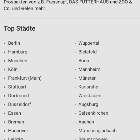
Prospekten von z.B. Fressnapf, DAS FUTTERHAUS und ZOO &
Co. und vielen mehr.
Top Städte
›
Berlin
›
Wuppertal
›
Hamburg
›
Bielefeld
›
München
›
Bonn
›
Köln
›
Mannheim
›
Frankfurt (Main)
›
Münster
›
Stuttgart
›
Karlsruhe
›
Dortmund
›
Wiesbaden
›
Düsseldorf
›
Augsburg
›
Essen
›
Gelsenkirchen
›
Bremen
›
Aachen
›
Hannover
›
Mönchengladbach
›
Leipzig
›
Braunschweig