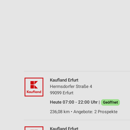
Messung der Performance von Inhalten
Analyse von Zielgruppen durch Statistiken oder Kombinationen 
Quellen
Entwicklung und Verbesserung der Angebote
Verwendung reduzierter Daten zur Auswahl von Inhalten
IAB-Besonderheiten:
Verwendung genauer Standortdaten
Geräte anhand von aktiv angeforderten Informationen identifizie
Kaufland Erfurt
Nicht-IAB-Verarbeitungszwecke:
Hermsdorfer Straße 4
99099 Erfurt
Notwendig
Heute 07:00 - 22:00 Uhr |
Geöffnet
Performance
236,08 km • Angebote: 2 Prospekte
Funktional
Kaufland Erfurt
Werbung