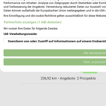
Performance von Inhalten. Analyse von Zielgruppen durch Statistiken oder Kom
und Verbesserung der Angebote. Verwendung reduzierter Daten zur Auswahl von
Daten können außerhalb der Europäischen Union weitergegeben und in die USA 
Kaufland Apolda
Ihre Einwilligung und die cookie Richtlinie gelten ausschließlich für diese Websit
Bernhard-Prager-Gasse 1-7
Partnerliste anzeigen (1 IAB-Anbieter)
99510 Apolda
Wir nutzen Ihre Daten für folgende Zwecke:
Heute 07:00 - 22:00 Uhr |
Geöffnet
IAB-Verarbeitungszwecke:
211,12 km • Angebote: 2 Prospekte
Speichern von oder Zugriff auf Informationen auf einem Endgerät
Verwendung reduzierter Daten zur Auswahl von Werbeanzeigen
Kaufland Erfurt
Alle akzeptiere
Kranichfelder Straße 103
Erstellung von Profilen für personalisierte Werbung
Nein, anpassen
99097 Erfurt
Heute 07:00 - 22:00 Uhr |
Verwendung von Profilen zur Auswahl personalisierter Werbung
Geöffnet
236,92 km • Angebote: 2 Prospekte
Erstellung von Profilen zur Personalisierung von Inhalten
Verwendung von Profilen zur Auswahl personalisierter Inhalte
Messung der Werbeleistung