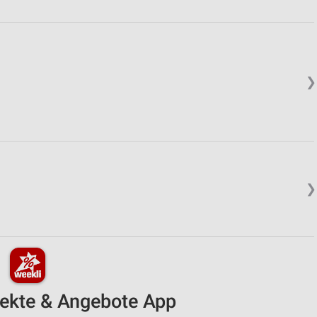
❯
❯
pekte & Angebote App