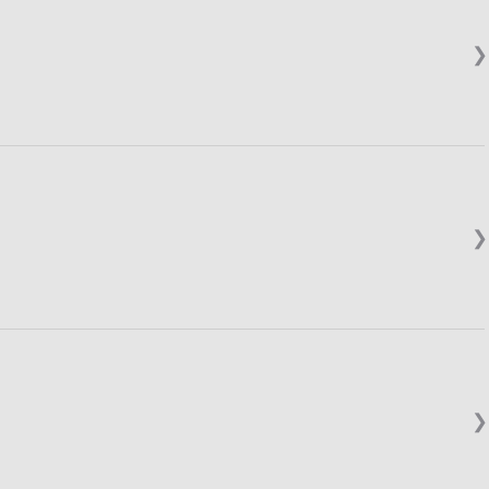
❯
❯
❯