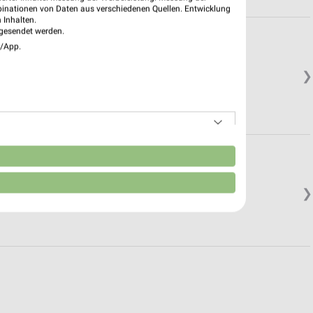
binationen von Daten aus verschiedenen Quellen. Entwicklung
 Inhalten.
gesendet werden.
e/App.
❯
n
❯