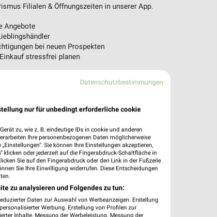
ismus Filialen & Öffnungszeiten in unserer App.
e Angebote
ieblingshändler
htigungen bei neuen Prospekten
 Einkauf stressfrei planen
 App jetzt laden oder QR-Code scannen.
Datenschutzbestimmungen
tellung nur für unbedingt erforderliche cookie
erät zu, wie z. B. eindeutige IDs in cookie und anderen
verarbeiten Ihre personenbezogenen Daten möglicherweise
„Einstellungen“. Sie können Ihre Einstellungen akzeptieren,
 klicken oder jederzeit auf die Fingerabdruck-Schaltfläche in
klicken Sie auf den Fingerabdruck oder den Link in der Fußzeile
önnen Sie Ihre Einwilligung widerrufen. Diese Entscheidungen
ten.
ite zu analysieren und Folgendes zu tun:
reduzierter Daten zur Auswahl von Werbeanzeigen. Erstellung
ersonalisierter Werbung. Erstellung von Profilen zur
ierter Inhalte. Messung der Werbeleistung. Messung der