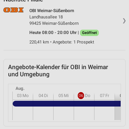
OBI Weimar-Süßenborn
Landhausallee 18
❯
99425 Weimar-Süßenborn
Heute 08:00 - 20:00 Uhr |
Geöffnet
220,41 km • Angebote: 1 Prospekt
Angebote-Kalender für OBI in Weimar
und Umgebung
Aug.
03
Mo
04
Di
05
Mi
06
Do
07
Fr
08
S