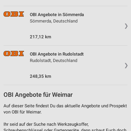
Analyse von Zielgruppen durch Statistiken oder
Kombinationen von Daten aus verschiedenen
OBI Angebote in Sömmerda
Quellen
Sömmerda, Deutschland
❯
Entwicklung und Verbesserung der Angebote
217,12 km
Verwendung reduzierter Daten zur Auswahl von
Inhalten
OBI Angebote in Rudolstadt
IAB-Besonderheiten:
Rudolstadt, Deutschland
Verwendung genauer Standortdaten
❯
Geräte anhand von aktiv angeforderten
248,35 km
Informationen identifizieren
Nicht-IAB-Verarbeitungszwecke:
OBI Angebote für Weimar
Notwendig
Auf dieser Seite findest Du das aktuelle Angebote und Prospekt
Performance
von OBI für Weimar.
Funktional
Ihr seid auf der Suche nach Werkzeugkoffer,
Schreubenschlüssel oder Gartengeräte, dann schaut Euch doch