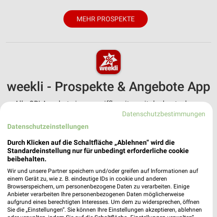
MEHR PROSPEKTE
weekli - Prospekte & Angebote App
Alle OBI Angebote immer griffbereit – mit der kostenlosen
weekli App für iOS & Android.
Datenschutzbestimmungen
Datenschutzeinstellungen
✔
Standortgenaue Angebote
Durch Klicken auf die Schaltfläche „Ablehnen“ wird die
✔
Folge deinem Lieblingshändler
Standardeinstellung nur für unbedingt erforderliche cookie
✔
Push-Benachrichtigungen bei neuen Prospekten
beibehalten.
✔
Einkaufsliste - Einkauf stressfrei planen
Wir und unsere Partner speichern und/oder greifen auf Informationen auf
einem Gerät zu, wie z. B. eindeutige IDs in cookie und anderen
Browserspeichern, um personenbezogene Daten zu verarbeiten. Einige
JETZT LADEN UND SPAREN!
Anbieter verarbeiten Ihre personenbezogenen Daten möglicherweise
aufgrund eines berechtigten Interesses. Um dem zu widersprechen, öffnen
Sie die „Einstellungen“. Sie können Ihre Einstellungen akzeptieren, ablehnen