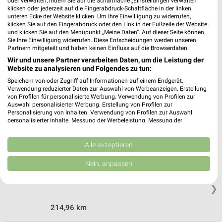
oder verwalten, indem Sie auf die Schaltfläche „Einstellungen verwalten“
klicken oder jederzeit auf die Fingerabdruck-Schaltfläche in der linken
unteren Ecke der Website klicken. Um Ihre Einwilligung zu widerrufen,
klicken Sie auf den Fingerabdruck oder den Link in der Fußzeile der Website
und klicken Sie auf den Menüpunkt „Meine Daten“. Auf dieser Seite können
Sie Ihre Einwilligung widerrufen. Diese Entscheidungen werden unseren
Weitere OBI Geschäfte mit Angeboten in
Partnern mitgeteilt und haben keinen Einfluss auf die Browserdaten.
und um Weimar
Wir und unsere Partner verarbeiten Daten, um die Leistung der
Website zu analysieren und Folgendes zu tun:
5 Geschäfte und Orte
Speichern von oder Zugriff auf Informationen auf einem Endgerät.
Verwendung reduzierter Daten zur Auswahl von Werbeanzeigen. Erstellung
von Profilen für personalisierte Werbung. Verwendung von Profilen zur
OBI Angebote in Erfurt Süd
Auswahl personalisierter Werbung. Erstellung von Profilen zur
Personalisierung von Inhalten. Verwendung von Profilen zur Auswahl
Erfurt Süd, Deutschland
❯
personalisierter Inhalte. Messung der Werbeleistung. Messung der
Performance von Inhalten. Analyse von Zielgruppen durch Statistiken oder
Kombinationen von Daten aus verschiedenen Quellen. Entwicklung und
235,71 km
Verbesserung der Angebote. Verwendung reduzierter Daten zur Auswahl
Alle akzeptieren
von Inhalten.
Daten können außerhalb der Europäischen Union weitergegeben und in die
Nein, anpassen
USA gesendet werden.
OBI Angebote in Jena-Löbstedt
Ihre Einwilligung und die cookie Richtlinie gelten ausschließlich für diese
Jena-Löbstedt, Deutschland
Website/App.
❯
Partnerliste anzeigen (1 IAB-Anbieter)
214,96 km
Wir nutzen Ihre Daten für folgende Zwecke: