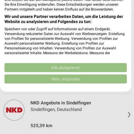
Sie Ihre Einwilligung widerrufen. Diese Entscheidungen werden unseren
Partnern mitgeteilt und haben keinen Einfluss auf die Browserdaten.
Wir und unsere Partner verarbeiten Daten, um die Leistung der
Website zu analysieren und Folgendes zu tun:
Weitere NKD Geschäfte mit Angeboten in
Speichern von oder Zugriff auf Informationen auf einem Endgerät.
und um Weil (Schönbuch)
Verwendung reduzierter Daten zur Auswahl von Werbeanzeigen. Erstellung
von Profilen für personalisierte Werbung. Verwendung von Profilen zur
Auswahl personalisierter Werbung. Erstellung von Profilen zur
5 Geschäfte und Orte
Personalisierung von Inhalten. Verwendung von Profilen zur Auswahl
personalisierter Inhalte. Messung der Werbeleistung. Messung der
Performance von Inhalten. Analyse von Zielgruppen durch Statistiken oder
NKD Angebote in Böblingen
Kombinationen von Daten aus verschiedenen Quellen. Entwicklung und
Verbesserung der Angebote. Verwendung reduzierter Daten zur Auswahl
Alle akzeptieren
Böblingen, Deutschland
von Inhalten.
❯
Daten können außerhalb der Europäischen Union weitergegeben und in die
Nein, anpassen
USA gesendet werden.
527,64 km
Ihre Einwilligung und die cookie Richtlinie gelten ausschließlich für diese
Website/App.
Partnerliste anzeigen (1 IAB-Anbieter)
NKD Angebote in Sindelfingen
Wir nutzen Ihre Daten für folgende Zwecke:
Sindelfingen, Deutschland
❯
IAB-Verarbeitungszwecke:
Speichern von oder Zugriff auf Informationen
525,39 km
auf einem Endgerät