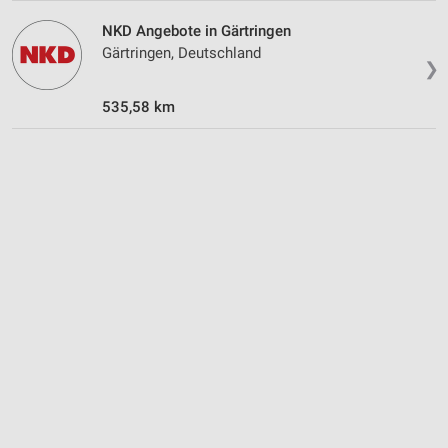
Verwendung reduzierter Daten zur Auswahl von
NKD Angebote in Gärtringen
Werbeanzeigen
Gärtringen, Deutschland
❯
Erstellung von Profilen für personalisierte
Werbung
535,58 km
Verwendung von Profilen zur Auswahl
personalisierter Werbung
Erstellung von Profilen zur Personalisierung
von Inhalten
Verwendung von Profilen zur Auswahl
personalisierter Inhalte
Messung der Werbeleistung
Messung der Performance von Inhalten
Analyse von Zielgruppen durch Statistiken oder
Kombinationen von Daten aus verschiedenen
Quellen