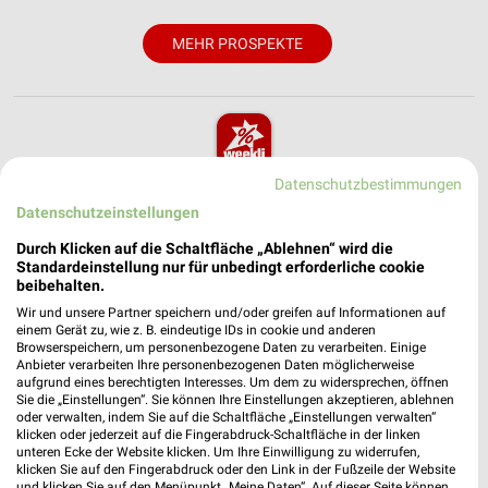
MEHR PROSPEKTE
Datenschutzbestimmungen
weekli - Prospekte & Angebote App
Datenschutzeinstellungen
Alle NKD Angebote immer griffbereit – mit der kostenlosen
Durch Klicken auf die Schaltfläche „Ablehnen“ wird die
weekli App für iOS & Android.
Standardeinstellung nur für unbedingt erforderliche cookie
beibehalten.
✔
Standortgenaue Angebote
Wir und unsere Partner speichern und/oder greifen auf Informationen auf
✔
Folge deinem Lieblingshändler
einem Gerät zu, wie z. B. eindeutige IDs in cookie und anderen
✔
Push-Benachrichtigungen bei neuen Prospekten
Browserspeichern, um personenbezogene Daten zu verarbeiten. Einige
Anbieter verarbeiten Ihre personenbezogenen Daten möglicherweise
✔
Einkaufsliste - Einkauf stressfrei planen
aufgrund eines berechtigten Interesses. Um dem zu widersprechen, öffnen
Sie die „Einstellungen“. Sie können Ihre Einstellungen akzeptieren, ablehnen
oder verwalten, indem Sie auf die Schaltfläche „Einstellungen verwalten“
JETZT LADEN UND SPAREN!
klicken oder jederzeit auf die Fingerabdruck-Schaltfläche in der linken
unteren Ecke der Website klicken. Um Ihre Einwilligung zu widerrufen,
klicken Sie auf den Fingerabdruck oder den Link in der Fußzeile der Website
und klicken Sie auf den Menüpunkt „Meine Daten“. Auf dieser Seite können