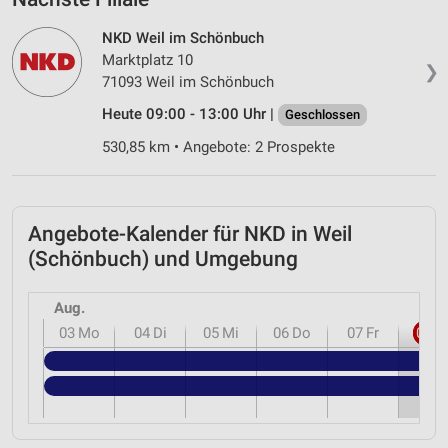
NKD Weil im Schönbuch
Marktplatz 10
❯
71093 Weil im Schönbuch
Heute 09:00 - 13:00 Uhr |
Geschlossen
530,85 km • Angebote: 2 Prospekte
Angebote-Kalender für NKD in Weil
(Schönbuch) und Umgebung
Aug.
03
Mo
04
Di
05
Mi
06
Do
07
Fr
08
S