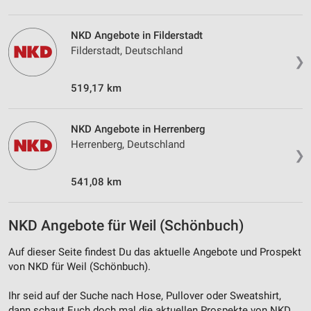
Entwicklung und Verbesserung der Angebote
NKD Angebote in Filderstadt
Verwendung reduzierter Daten zur Auswahl von
Filderstadt, Deutschland
Inhalten
❯
IAB-Besonderheiten:
519,17 km
Verwendung genauer Standortdaten
NKD Angebote in Herrenberg
Geräte anhand von aktiv angeforderten
Informationen identifizieren
Herrenberg, Deutschland
❯
Nicht-IAB-Verarbeitungszwecke:
541,08 km
Notwendig
Performance
NKD Angebote für Weil (Schönbuch)
Funktional
Auf dieser Seite findest Du das aktuelle Angebote und Prospekt
von NKD für Weil (Schönbuch).
Werbung
Ihr seid auf der Suche nach Hose, Pullover oder Sweatshirt,
dann schaut Euch doch mal die aktuellen Prospekte von NKD