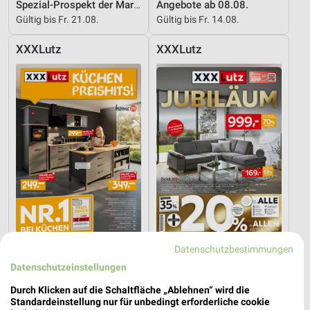
Spezial-Prospekt der Marken
Angebote ab 08.08.
Gültig bis Fr. 21.08.
Gültig bis Fr. 14.08.
XXXLutz
XXXLutz
Datenschutzbestimmungen
35,9 km
35,9 km
Datenschutzeinstellungen
Küchen Preishits!
Angebote ab 08.08.
Gültig bis Fr. 21.08.
Gültig bis Fr. 14.08.
Durch Klicken auf die Schaltfläche „Ablehnen“ wird die
Standardeinstellung nur für unbedingt erforderliche cookie