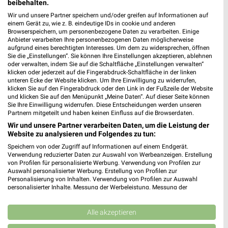
XXXLutz
XXXLutz
beibehalten.
Wir und unsere Partner speichern und/oder greifen auf Informationen auf
einem Gerät zu, wie z. B. eindeutige IDs in cookie und anderen
Browserspeichern, um personenbezogene Daten zu verarbeiten. Einige
Anbieter verarbeiten Ihre personenbezogenen Daten möglicherweise
aufgrund eines berechtigten Interesses. Um dem zu widersprechen, öffnen
Sie die „Einstellungen“. Sie können Ihre Einstellungen akzeptieren, ablehnen
oder verwalten, indem Sie auf die Schaltfläche „Einstellungen verwalten“
klicken oder jederzeit auf die Fingerabdruck-Schaltfläche in der linken
unteren Ecke der Website klicken. Um Ihre Einwilligung zu widerrufen,
klicken Sie auf den Fingerabdruck oder den Link in der Fußzeile der Website
und klicken Sie auf den Menüpunkt „Meine Daten“. Auf dieser Seite können
Sie Ihre Einwilligung widerrufen. Diese Entscheidungen werden unseren
Partnern mitgeteilt und haben keinen Einfluss auf die Browserdaten.
Wir und unsere Partner verarbeiten Daten, um die Leistung der
Website zu analysieren und Folgendes zu tun:
Speichern von oder Zugriff auf Informationen auf einem Endgerät.
35,9 km
35,9 km
Verwendung reduzierter Daten zur Auswahl von Werbeanzeigen. Erstellung
von Profilen für personalisierte Werbung. Verwendung von Profilen zur
Gartenmöbel-Abverkauf
Wohnideen so individuell wie du!
Auswahl personalisierter Werbung. Erstellung von Profilen zur
Gültig bis Fr. 28.08.
Gültig bis Fr. 14.08.
Personalisierung von Inhalten. Verwendung von Profilen zur Auswahl
personalisierter Inhalte. Messung der Werbeleistung. Messung der
Performance von Inhalten. Analyse von Zielgruppen durch Statistiken oder
XXXLutz
XXXLutz
Kombinationen von Daten aus verschiedenen Quellen. Entwicklung und
Verbesserung der Angebote. Verwendung reduzierter Daten zur Auswahl
Alle akzeptieren
von Inhalten.