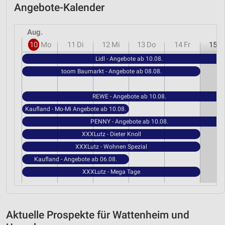
Angebote-Kalender
Aug.
10
Mo
11
Di
12
Mi
13
Do
14
Fr
15
S
Lidl - Angebote ab 10.08.
toom Baumarkt - Angebote ab 08.08.
REWE - Angebote ab 10.08.
Kaufland - Mo-Mi Angebote ab 10.08.
PENNY - Angebote ab 10.08.
XXXLutz - Dieter Knoll
XXXLutz - Wohnen Spezial
Kaufland - Angebote ab 06.08.
XXXLutz - Mega Tage
Aktuelle Prospekte für Wattenheim und