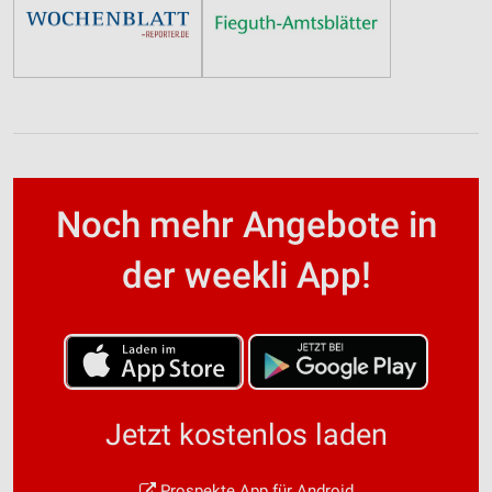
Noch mehr Angebote in
der weekli App!
Jetzt kostenlos laden
Prospekte App für Android