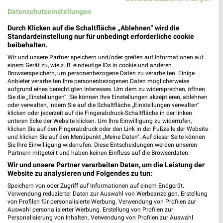
Datenschutzeinstellungen
Nächste Filiale
Durch Klicken auf die Schaltfläche „Ablehnen“ wird die
Standardeinstellung nur für unbedingt erforderliche cookie
beibehalten.
Netto Marken-Discount Warstein
Wir und unsere Partner speichern und/oder greifen auf Informationen auf
Hauptstr. 104
❯
einem Gerät zu, wie z. B. eindeutige IDs in cookie und anderen
59581 Warstein
Browserspeichern, um personenbezogene Daten zu verarbeiten. Einige
Anbieter verarbeiten Ihre personenbezogenen Daten möglicherweise
Heute 07:00 - 21:00 Uhr |
Schließt in 37 Min.
aufgrund eines berechtigten Interesses. Um dem zu widersprechen, öffnen
Sie die „Einstellungen“. Sie können Ihre Einstellungen akzeptieren, ablehnen
366,01 km • Angebote: 4 Prospekte
oder verwalten, indem Sie auf die Schaltfläche „Einstellungen verwalten“
klicken oder jederzeit auf die Fingerabdruck-Schaltfläche in der linken
unteren Ecke der Website klicken. Um Ihre Einwilligung zu widerrufen,
klicken Sie auf den Fingerabdruck oder den Link in der Fußzeile der Website
und klicken Sie auf den Menüpunkt „Meine Daten“. Auf dieser Seite können
Sie Ihre Einwilligung widerrufen. Diese Entscheidungen werden unseren
Partnern mitgeteilt und haben keinen Einfluss auf die Browserdaten.
Wir und unsere Partner verarbeiten Daten, um die Leistung der
Website zu analysieren und Folgendes zu tun:
Speichern von oder Zugriff auf Informationen auf einem Endgerät.
Verwendung reduzierter Daten zur Auswahl von Werbeanzeigen. Erstellung
von Profilen für personalisierte Werbung. Verwendung von Profilen zur
Auswahl personalisierter Werbung. Erstellung von Profilen zur
Personalisierung von Inhalten. Verwendung von Profilen zur Auswahl