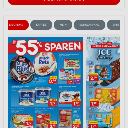
EISCREME
KAFFEE
WEIN
SCHULANFANG
SPIRITUOS