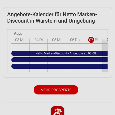
Geräte anhand von aktiv angeforderten
Informationen identifizieren
Angebote-Kalender für Netto Marken-
Nicht-IAB-Verarbeitungszwecke:
Discount in Warstein und Umgebung
Notwendig
Aug.
Performance
03
Mo
04
Di
05
Mi
06
Do
07
Fr
08
S
Funktional
Netto Marken-Discount - Angebote ab 03.08.
Werbung
MEHR PROSPEKTE