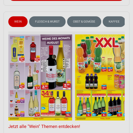
WEIN
FLEISCH & WURST
OBST & GEMÜSE
KAFFEE
Jetzt alle "Wein" Themen entdecken!