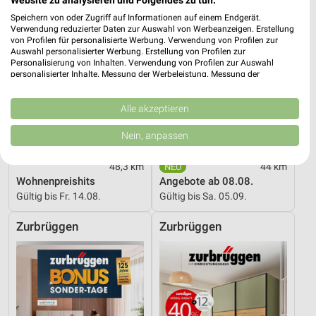
Speichern von oder Zugriff auf Informationen auf einem Endgerät.
Verwendung reduzierter Daten zur Auswahl von Werbeanzeigen. Erstellung
von Profilen für personalisierte Werbung. Verwendung von Profilen zur
Auswahl personalisierter Werbung. Erstellung von Profilen zur
Personalisierung von Inhalten. Verwendung von Profilen zur Auswahl
personalisierter Inhalte. Messung der Werbeleistung. Messung der
Performance von Inhalten. Analyse von Zielgruppen durch Statistiken oder
Kombinationen von Daten aus verschiedenen Quellen. Entwicklung und
Verbesserung der Angebote. Verwendung reduzierter Daten zur Auswahl
Alle akzeptieren
von Inhalten.
Daten können außerhalb der Europäischen Union weitergegeben und in die
Nein, anpassen
USA gesendet werden.
Ihre Einwilligung und die cookie Richtlinie gelten ausschließlich für diese
48,3 km
44 km
Website/App.
Wohnenpreishits
Angebote ab 08.08.
Partnerliste anzeigen (1 IAB-Anbieter)
Gültig bis Fr. 14.08.
Gültig bis Sa. 05.09.
Wir nutzen Ihre Daten für folgende Zwecke:
IAB-Verarbeitungszwecke:
Zurbrüggen
Zurbrüggen
Speichern von oder Zugriff auf Informationen
auf einem Endgerät
Verwendung reduzierter Daten zur Auswahl von
Werbeanzeigen