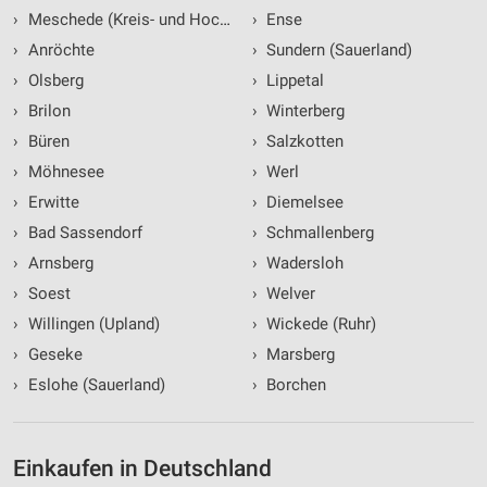
›
Meschede (Kreis- und Hochschulstadt)
›
Ense
›
Anröchte
›
Sundern (Sauerland)
›
Olsberg
›
Lippetal
›
Brilon
›
Winterberg
›
Büren
›
Salzkotten
›
Möhnesee
›
Werl
›
Erwitte
›
Diemelsee
›
Bad Sassendorf
›
Schmallenberg
›
Arnsberg
›
Wadersloh
›
Soest
›
Welver
›
Willingen (Upland)
›
Wickede (Ruhr)
›
Geseke
›
Marsberg
›
Eslohe (Sauerland)
›
Borchen
Einkaufen in Deutschland