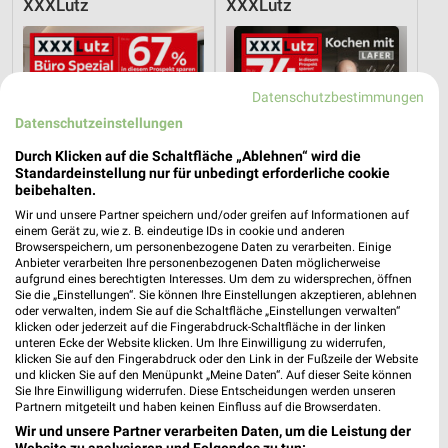
XXXLutz
XXXLutz
Datenschutzbestimmungen
Datenschutzeinstellungen
Durch Klicken auf die Schaltfläche „Ablehnen“ wird die
Standardeinstellung nur für unbedingt erforderliche cookie
beibehalten.
Wir und unsere Partner speichern und/oder greifen auf Informationen auf
einem Gerät zu, wie z. B. eindeutige IDs in cookie und anderen
Browserspeichern, um personenbezogene Daten zu verarbeiten. Einige
Anbieter verarbeiten Ihre personenbezogenen Daten möglicherweise
aufgrund eines berechtigten Interesses. Um dem zu widersprechen, öffnen
Sie die „Einstellungen“. Sie können Ihre Einstellungen akzeptieren, ablehnen
48,3 km
48,3 km
oder verwalten, indem Sie auf die Schaltfläche „Einstellungen verwalten“
Büro Spezial
Angebote ab 08.08.
klicken oder jederzeit auf die Fingerabdruck-Schaltfläche in der linken
unteren Ecke der Website klicken. Um Ihre Einwilligung zu widerrufen,
Gültig bis Fr. 14.08.
Gültig bis Fr. 14.08.
klicken Sie auf den Fingerabdruck oder den Link in der Fußzeile der Website
und klicken Sie auf den Menüpunkt „Meine Daten“. Auf dieser Seite können
XXXLutz
Zurbrüggen
Sie Ihre Einwilligung widerrufen. Diese Entscheidungen werden unseren
Partnern mitgeteilt und haben keinen Einfluss auf die Browserdaten.
Wir und unsere Partner verarbeiten Daten, um die Leistung der
Website zu analysieren und Folgendes zu tun: