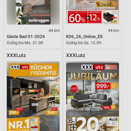
Inhalten
IAB-Besonderheiten:
Verwendung genauer Standortdaten
44 km
44 km
Geräte anhand von aktiv angeforderten
Gäste Bad 01-2026
K06_26_Online_ES
Informationen identifizieren
Gültig bis Mo. 31.08.
Gültig bis Sa. 12.09.
Nicht-IAB-Verarbeitungszwecke:
XXXLutz
XXXLutz
Notwendig
Performance
Funktional
Werbung