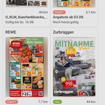
44 km
5,1 km
O_KLM_Kuechenbloecke_01_26_ES
Angebote ab 03.08.
Gültig bis So. 16.08.
Noch heute gültig
REWE
Zurbrüggen
7,7 km
44 km