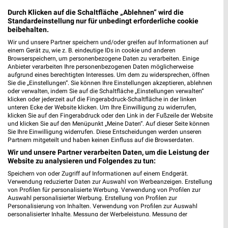
Durch Klicken auf die Schaltfläche „Ablehnen“ wird die
Standardeinstellung nur für unbedingt erforderliche cookie
beibehalten.
Wir und unsere Partner speichern und/oder greifen auf Informationen auf
einem Gerät zu, wie z. B. eindeutige IDs in cookie und anderen
Browserspeichern, um personenbezogene Daten zu verarbeiten. Einige
43,1 km
8 km
Anbieter verarbeiten Ihre personenbezogenen Daten möglicherweise
Hot Sommer Sale
Angebote ab 03.08.
aufgrund eines berechtigten Interesses. Um dem zu widersprechen, öffnen
Sie die „Einstellungen“. Sie können Ihre Einstellungen akzeptieren, ablehnen
Gültig bis Sa. 29.08.
Noch morgen gültig
oder verwalten, indem Sie auf die Schaltfläche „Einstellungen verwalten“
klicken oder jederzeit auf die Fingerabdruck-Schaltfläche in der linken
toom Baumarkt
Zurbrüggen
unteren Ecke der Website klicken. Um Ihre Einwilligung zu widerrufen,
klicken Sie auf den Fingerabdruck oder den Link in der Fußzeile der Website
und klicken Sie auf den Menüpunkt „Meine Daten“. Auf dieser Seite können
Sie Ihre Einwilligung widerrufen. Diese Entscheidungen werden unseren
Partnern mitgeteilt und haben keinen Einfluss auf die Browserdaten.
Wir und unsere Partner verarbeiten Daten, um die Leistung der
Website zu analysieren und Folgendes zu tun:
Speichern von oder Zugriff auf Informationen auf einem Endgerät.
Verwendung reduzierter Daten zur Auswahl von Werbeanzeigen. Erstellung
von Profilen für personalisierte Werbung. Verwendung von Profilen zur
Auswahl personalisierter Werbung. Erstellung von Profilen zur
Personalisierung von Inhalten. Verwendung von Profilen zur Auswahl
personalisierter Inhalte. Messung der Werbeleistung. Messung der
Performance von Inhalten. Analyse von Zielgruppen durch Statistiken oder