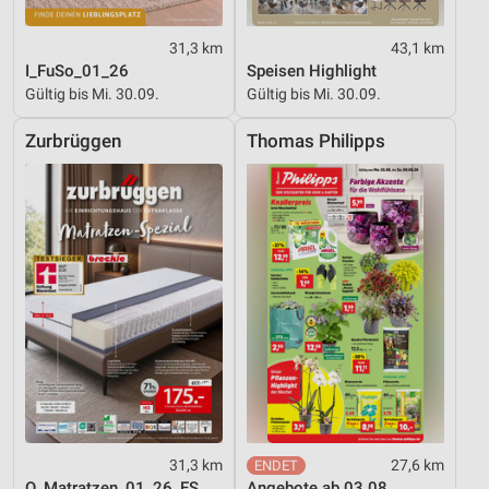
31,3 km
43,1 km
I_FuSo_01_26
Speisen Highlight
Gültig bis Mi. 30.09.
Gültig bis Mi. 30.09.
Zurbrüggen
Thomas Philipps
31,3 km
27,6 km
O_Matratzen_01_26_ES
Angebote ab 03.08.