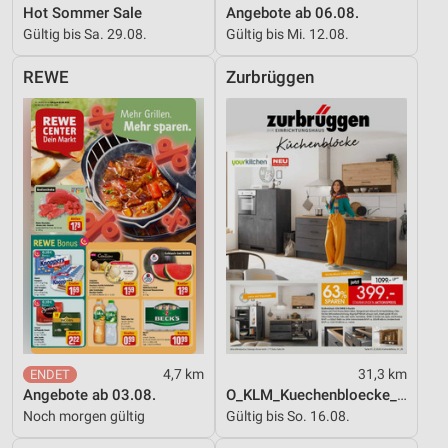
Hot Sommer Sale
Angebote ab 06.08.
von Inhalten
Gültig bis Sa. 29.08.
Gültig bis Mi. 12.08.
Verwendung von Profilen zur Auswahl
personalisierter Inhalte
REWE
Zurbrüggen
Messung der Werbeleistung
Messung der Performance von Inhalten
Analyse von Zielgruppen durch Statistiken oder
Kombinationen von Daten aus verschiedenen
Quellen
Entwicklung und Verbesserung der Angebote
Verwendung reduzierter Daten zur Auswahl von
Inhalten
IAB-Besonderheiten:
4,7 km
31,3 km
Verwendung genauer Standortdaten
Angebote ab 03.08.
O_KLM_Kuechenbloecke_01_26_ES
Noch morgen gültig
Gültig bis So. 16.08.
Geräte anhand von aktiv angeforderten