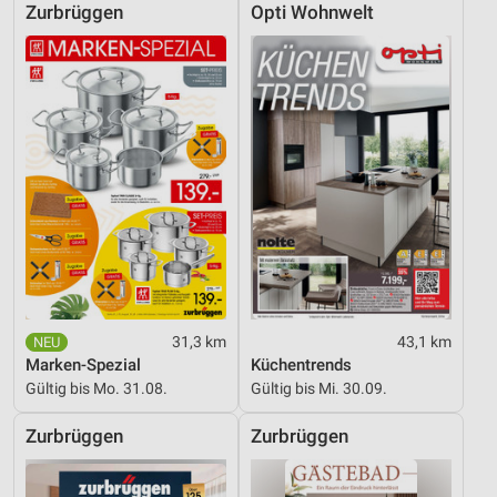
Informationen identifizieren
Zurbrüggen
Opti Wohnwelt
Nicht-IAB-Verarbeitungszwecke:
Notwendig
Performance
Funktional
Werbung
31,3 km
43,1 km
Marken-Spezial
Küchentrends
Gültig bis Mo. 31.08.
Gültig bis Mi. 30.09.
Zurbrüggen
Zurbrüggen