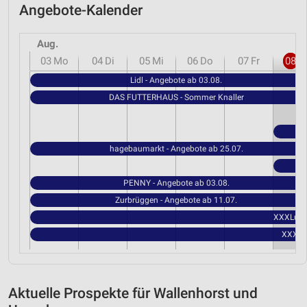
Angebote-Kalender
Aug.
03
Mo
04
Di
05
Mi
06
Do
07
Fr
08
S
Lidl - Angebote ab 03.08.
DAS FUTTERHAUS - Sommer Knaller
hagebaumarkt - Angebote ab 25.07.
PENNY - Angebote ab 03.08.
Zurbrüggen - Angebote ab 11.07.
XXXLutz 
XXXLut
Aktuelle Prospekte für Wallenhorst und