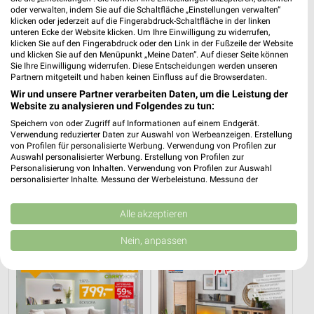
oder verwalten, indem Sie auf die Schaltfläche „Einstellungen verwalten“
klicken oder jederzeit auf die Fingerabdruck-Schaltfläche in der linken
unteren Ecke der Website klicken. Um Ihre Einwilligung zu widerrufen,
klicken Sie auf den Fingerabdruck oder den Link in der Fußzeile der Website
und klicken Sie auf den Menüpunkt „Meine Daten“. Auf dieser Seite können
Sie Ihre Einwilligung widerrufen. Diese Entscheidungen werden unseren
Partnern mitgeteilt und haben keinen Einfluss auf die Browserdaten.
Wir und unsere Partner verarbeiten Daten, um die Leistung der
Website zu analysieren und Folgendes zu tun:
Speichern von oder Zugriff auf Informationen auf einem Endgerät.
Verwendung reduzierter Daten zur Auswahl von Werbeanzeigen. Erstellung
von Profilen für personalisierte Werbung. Verwendung von Profilen zur
Auswahl personalisierter Werbung. Erstellung von Profilen zur
40,7 km
40,7 km
Personalisierung von Inhalten. Verwendung von Profilen zur Auswahl
Spezial-Prospekt der Marken
Angebote ab 08.08.
personalisierter Inhalte. Messung der Werbeleistung. Messung der
Performance von Inhalten. Analyse von Zielgruppen durch Statistiken oder
Gültig bis Fr. 21.08.
Gültig bis Fr. 14.08.
Kombinationen von Daten aus verschiedenen Quellen. Entwicklung und
Verbesserung der Angebote. Verwendung reduzierter Daten zur Auswahl
Alle akzeptieren
XXXLutz
Zurbrüggen
von Inhalten.
Daten können außerhalb der Europäischen Union weitergegeben und in die
Nein, anpassen
USA gesendet werden.
Ihre Einwilligung und die cookie Richtlinie gelten ausschließlich für diese
Website/App.
Partnerliste anzeigen (1 IAB-Anbieter)
Wir nutzen Ihre Daten für folgende Zwecke: