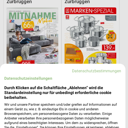
Zurbrüggen
Zurbrüggen
Datenschutzbestimmungen
Datenschutzeinstellungen
51,4 km
51,4 km
Durch Klicken auf die Schaltfläche „Ablehnen“ wird die
Angebote ab 08.08.
Marken-Spezial
Standardeinstellung nur für unbedingt erforderliche cookie
beibehalten.
Gültig bis Sa. 29.08.
Gültig bis Mo. 31.08.
Wir und unsere Partner speichern und/oder greifen auf Informationen auf
einem Gerät zu, wie z. B. eindeutige IDs in cookie und anderen
XXXLutz
XXXLutz
Browserspeichern, um personenbezogene Daten zu verarbeiten. Einige
Anbieter verarbeiten Ihre personenbezogenen Daten möglicherweise
aufgrund eines berechtigten Interesses. Um dem zu widersprechen, öffnen
Sie die „Einstellungen“. Sie können Ihre Einstellungen akzeptieren, ablehnen