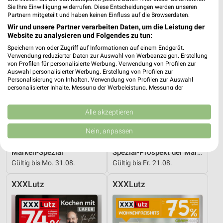
Sie Ihre Einwilligung widerrufen. Diese Entscheidungen werden unseren
Partnern mitgeteilt und haben keinen Einfluss auf die Browserdaten.
Wir und unsere Partner verarbeiten Daten, um die Leistung der
Website zu analysieren und Folgendes zu tun:
Speichern von oder Zugriff auf Informationen auf einem Endgerät.
Verwendung reduzierter Daten zur Auswahl von Werbeanzeigen. Erstellung
von Profilen für personalisierte Werbung. Verwendung von Profilen zur
Auswahl personalisierter Werbung. Erstellung von Profilen zur
Personalisierung von Inhalten. Verwendung von Profilen zur Auswahl
personalisierter Inhalte. Messung der Werbeleistung. Messung der
Performance von Inhalten. Analyse von Zielgruppen durch Statistiken oder
Kombinationen von Daten aus verschiedenen Quellen. Entwicklung und
Verbesserung der Angebote. Verwendung reduzierter Daten zur Auswahl
Alle akzeptieren
von Inhalten.
Daten können außerhalb der Europäischen Union weitergegeben und in die
Nein, anpassen
USA gesendet werden.
51,4 km
40,7 km
Ihre Einwilligung und die cookie Richtlinie gelten ausschließlich für diese
Marken-Spezial
Spezial-Prospekt der Marken
Website/App.
Gültig bis Mo. 31.08.
Gültig bis Fr. 21.08.
Partnerliste anzeigen (1 IAB-Anbieter)
Wir nutzen Ihre Daten für folgende Zwecke:
XXXLutz
XXXLutz
IAB-Verarbeitungszwecke:
Speichern von oder Zugriff auf Informationen
auf einem Endgerät