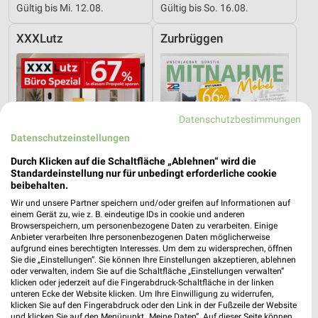
Gültig bis Mi. 12.08.
Gültig bis So. 16.08.
XXXLutz
Zurbrüggen
Datenschutzbestimmungen
Datenschutzeinstellungen
Durch Klicken auf die Schaltfläche „Ablehnen“ wird die
Standardeinstellung nur für unbedingt erforderliche cookie
beibehalten.
Wir und unsere Partner speichern und/oder greifen auf Informationen auf
einem Gerät zu, wie z. B. eindeutige IDs in cookie und anderen
Browserspeichern, um personenbezogene Daten zu verarbeiten. Einige
Anbieter verarbeiten Ihre personenbezogenen Daten möglicherweise
40,7 km
51,4 km
aufgrund eines berechtigten Interesses. Um dem zu widersprechen, öffnen
Sie die „Einstellungen“. Sie können Ihre Einstellungen akzeptieren, ablehnen
Büro Spezial
Angebote ab 08.08.
oder verwalten, indem Sie auf die Schaltfläche „Einstellungen verwalten“
Gültig bis Fr. 14.08.
Gültig bis Sa. 29.08.
klicken oder jederzeit auf die Fingerabdruck-Schaltfläche in der linken
unteren Ecke der Website klicken. Um Ihre Einwilligung zu widerrufen,
klicken Sie auf den Fingerabdruck oder den Link in der Fußzeile der Website
Zurbrüggen
XXXLutz
und klicken Sie auf den Menüpunkt „Meine Daten“. Auf dieser Seite können