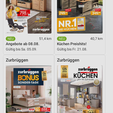
Entwicklung und Verbesserung der Angebote
Verwendung reduzierter Daten zur Auswahl von
Inhalten
IAB-Besonderheiten:
Verwendung genauer Standortdaten
51,4 km
40,7 km
Angebote ab 08.08.
Küchen Preishits!
Geräte anhand von aktiv angeforderten
Gültig bis Sa. 05.09.
Gültig bis Fr. 21.08.
Informationen identifizieren
Zurbrüggen
Zurbrüggen
Nicht-IAB-Verarbeitungszwecke:
Notwendig
Performance
Funktional
Werbung