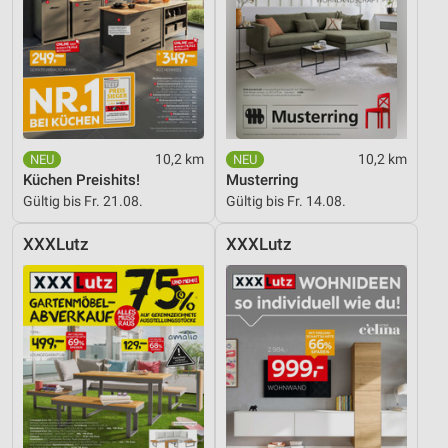
Inhalten
IAB-Besonderheiten:
Verwendung genauer Standortdaten
Geräte anhand von aktiv angeforderten
Informationen identifizieren
10,2 km
10,2 km
Nicht-IAB-Verarbeitungszwecke:
Küchen Preishits!
Musterring
Notwendig
Gültig bis Fr. 21.08.
Gültig bis Fr. 14.08.
Performance
XXXLutz
XXXLutz
Funktional
Werbung