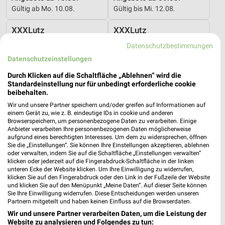
Gültig ab Mo. 10.08.
Gültig bis Mi. 12.08.
XXXLutz
XXXLutz
Datenschutzbestimmungen
Datenschutzeinstellungen
Durch Klicken auf die Schaltfläche „Ablehnen“ wird die
Standardeinstellung nur für unbedingt erforderliche cookie
beibehalten.
Wir und unsere Partner speichern und/oder greifen auf Informationen auf
einem Gerät zu, wie z. B. eindeutige IDs in cookie und anderen
Browserspeichern, um personenbezogene Daten zu verarbeiten. Einige
Anbieter verarbeiten Ihre personenbezogenen Daten möglicherweise
aufgrund eines berechtigten Interesses. Um dem zu widersprechen, öffnen
Sie die „Einstellungen“. Sie können Ihre Einstellungen akzeptieren, ablehnen
oder verwalten, indem Sie auf die Schaltfläche „Einstellungen verwalten“
klicken oder jederzeit auf die Fingerabdruck-Schaltfläche in der linken
unteren Ecke der Website klicken. Um Ihre Einwilligung zu widerrufen,
klicken Sie auf den Fingerabdruck oder den Link in der Fußzeile der Website
10,2 km
10,2 km
und klicken Sie auf den Menüpunkt „Meine Daten“. Auf dieser Seite können
Büro Spezial
Spezial-Prospekt der Marken
Sie Ihre Einwilligung widerrufen. Diese Entscheidungen werden unseren
Gültig bis Fr. 14.08.
Gültig bis Fr. 21.08.
Partnern mitgeteilt und haben keinen Einfluss auf die Browserdaten.
Wir und unsere Partner verarbeiten Daten, um die Leistung der
XXXLutz
XXXLutz
Website zu analysieren und Folgendes zu tun: