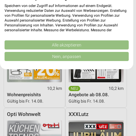
Speichern von oder Zugriff auf Informationen auf einem Endgerät.
Verwendung reduzierter Daten zur Auswahl von Werbeanzeigen. Erstellung
von Profilen für personalisierte Werbung. Verwendung von Profilen zur
Auswahl personalisierter Werbung. Erstellung von Profilen zur
Personalisierung von Inhalten. Verwendung von Profilen zur Auswahl
personalisierter Inhalte. Messung der Werbeleistung. Messung der
Performance von Inhalten. Analyse von Zielgruppen durch Statistiken oder
Kombinationen von Daten aus verschiedenen Quellen. Entwicklung und
Verbesserung der Angebote. Verwendung reduzierter Daten zur Auswahl
Alle akzeptieren
von Inhalten.
Daten können außerhalb der Europäischen Union weitergegeben und in die
Nein, anpassen
USA gesendet werden.
Ihre Einwilligung und die cookie Richtlinie gelten ausschließlich für diese
Website/App.
Partnerliste anzeigen (1 IAB-Anbieter)
Wir nutzen Ihre Daten für folgende Zwecke:
10,2 km
10,2 km
IAB-Verarbeitungszwecke:
Wohnenpreishits
Angebote ab 08.08.
Gültig bis Fr. 14.08.
Gültig bis Fr. 14.08.
Speichern von oder Zugriff auf Informationen
auf einem Endgerät
Opti Wohnwelt
XXXLutz
Verwendung reduzierter Daten zur Auswahl von
Werbeanzeigen