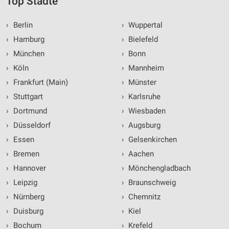
Top Städte
›
Berlin
›
Wuppertal
›
Hamburg
›
Bielefeld
›
München
›
Bonn
›
Köln
›
Mannheim
›
Frankfurt (Main)
›
Münster
›
Stuttgart
›
Karlsruhe
›
Dortmund
›
Wiesbaden
›
Düsseldorf
›
Augsburg
›
Essen
›
Gelsenkirchen
›
Bremen
›
Aachen
›
Hannover
›
Mönchengladbach
›
Leipzig
›
Braunschweig
›
Nürnberg
›
Chemnitz
›
Duisburg
›
Kiel
›
Bochum
›
Krefeld