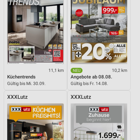
Erstellung von Profilen für personalisierte
Werbung
Verwendung von Profilen zur Auswahl
personalisierter Werbung
Erstellung von Profilen zur Personalisierung
von Inhalten
Verwendung von Profilen zur Auswahl
personalisierter Inhalte
11,1 km
10,2 km
Messung der Werbeleistung
Küchentrends
Angebote ab 08.08.
Gültig bis Mi. 30.09.
Gültig bis Fr. 14.08.
Messung der Performance von Inhalten
XXXLutz
XXXLutz
Analyse von Zielgruppen durch Statistiken oder
Kombinationen von Daten aus verschiedenen
Quellen
Entwicklung und Verbesserung der Angebote
Verwendung reduzierter Daten zur Auswahl von