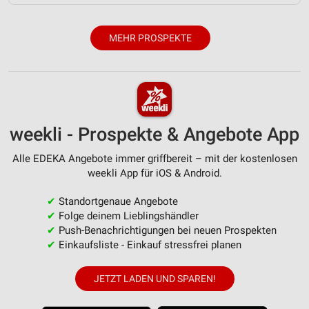
Verwendung von Profilen zur Auswahl
personalisierter Inhalte
MEHR PROSPEKTE
Messung der Werbeleistung
Messung der Performance von Inhalten
Analyse von Zielgruppen durch Statistiken oder
weekli - Prospekte & Angebote App
Kombinationen von Daten aus verschiedenen
Quellen
Alle EDEKA Angebote immer griffbereit – mit der kostenlosen
Entwicklung und Verbesserung der Angebote
weekli App für iOS & Android.
Verwendung reduzierter Daten zur Auswahl von
✔
Standortgenaue Angebote
Inhalten
✔
Folge deinem Lieblingshändler
✔
Push-Benachrichtigungen bei neuen Prospekten
IAB-Besonderheiten:
✔
Einkaufsliste - Einkauf stressfrei planen
Verwendung genauer Standortdaten
JETZT LADEN UND SPAREN!
Geräte anhand von aktiv angeforderten
Informationen identifizieren