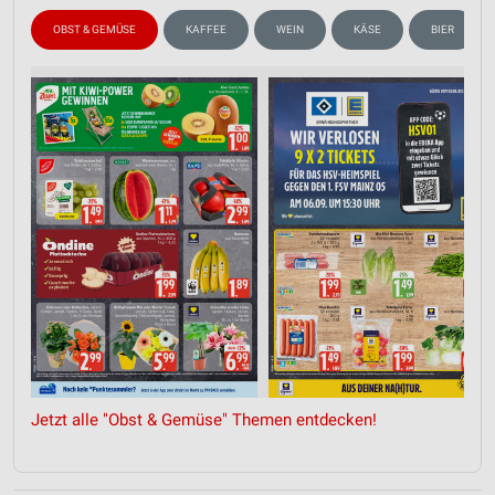
OBST & GEMÜSE
KAFFEE
WEIN
KÄSE
BIER
Jetzt alle "Obst & Gemüse" Themen entdecken!