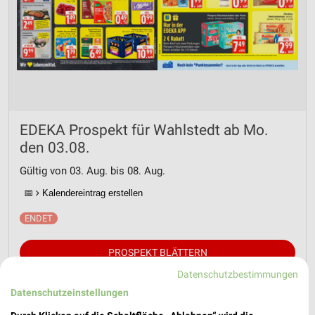
EDEKA Prospekt für Wahlstedt ab Mo.
den 03.08.
Gültig von 03. Aug. bis 08. Aug.
📅
Kalendereintrag erstellen
PROSPEKT BLÄTTERN
Datenschutzbestimmungen
Datenschutzeinstellungen
OBST & GEMÜSE
KAFFEE
WEIN
KÄSE
BIER