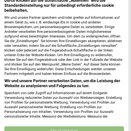
Durch Klicken auf die Schaltfläche „Ablehnen“ wird die
Standardeinstellung nur für unbedingt erforderliche cookie
beibehalten.
Wir und unsere Partner speichern und/oder greifen auf Informationen auf
einem Gerät zu, wie z. B. eindeutige IDs in cookie und anderen
Browserspeichern, um personenbezogene Daten zu verarbeiten. Einige
Anbieter verarbeiten Ihre personenbezogenen Daten möglicherweise
aufgrund eines berechtigten Interesses. Um dem zu widersprechen, öffnen
Sie die „Einstellungen“. Sie können Ihre Einstellungen akzeptieren, ablehnen
oder verwalten, indem Sie auf die Schaltfläche „Einstellungen verwalten“
klicken oder jederzeit auf die Fingerabdruck-Schaltfläche in der linken
unteren Ecke der Website klicken. Um Ihre Einwilligung zu widerrufen,
klicken Sie auf den Fingerabdruck oder den Link in der Fußzeile der Website
und klicken Sie auf den Menüpunkt „Meine Daten“. Auf dieser Seite können
Sie Ihre Einwilligung widerrufen. Diese Entscheidungen werden unseren
Partnern mitgeteilt und haben keinen Einfluss auf die Browserdaten.
Wir und unsere Partner verarbeiten Daten, um die Leistung der
Website zu analysieren und Folgendes zu tun:
Speichern von oder Zugriff auf Informationen auf einem Endgerät.
Verwendung reduzierter Daten zur Auswahl von Werbeanzeigen. Erstellung
von Profilen für personalisierte Werbung. Verwendung von Profilen zur
Jetzt alle "Obst & Gemüse" Themen entdecken!
Auswahl personalisierter Werbung. Erstellung von Profilen zur
Personalisierung von Inhalten. Verwendung von Profilen zur Auswahl
personalisierter Inhalte. Messung der Werbeleistung. Messung der
Performance von Inhalten. Analyse von Zielgruppen durch Statistiken oder
Kombinationen von Daten aus verschiedenen Quellen. Entwicklung und
Nächste Filiale
Verbesserung der Angebote. Verwendung reduzierter Daten zur Auswahl
Alle akzeptieren