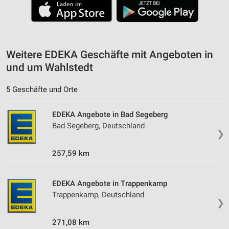
Nicht-IAB-Verarbeitungszwecke:
Notwendig
Performance
Weitere EDEKA Geschäfte mit Angeboten in
Funktional
und um Wahlstedt
Werbung
5 Geschäfte und Orte
EDEKA Angebote in Bad Segeberg
Bad Segeberg, Deutschland
❯
257,59 km
EDEKA Angebote in Trappenkamp
Trappenkamp, Deutschland
❯
271,08 km