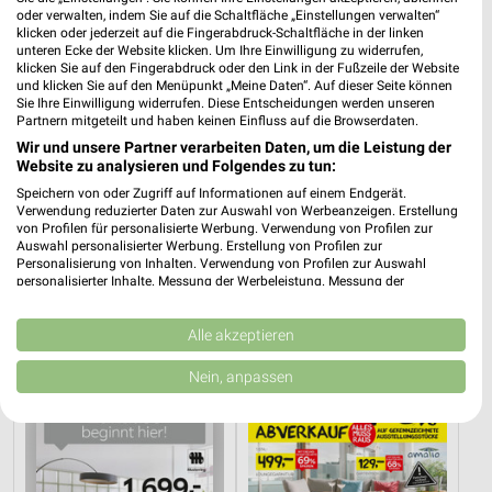
oder verwalten, indem Sie auf die Schaltfläche „Einstellungen verwalten“
klicken oder jederzeit auf die Fingerabdruck-Schaltfläche in der linken
unteren Ecke der Website klicken. Um Ihre Einwilligung zu widerrufen,
klicken Sie auf den Fingerabdruck oder den Link in der Fußzeile der Website
und klicken Sie auf den Menüpunkt „Meine Daten“. Auf dieser Seite können
Sie Ihre Einwilligung widerrufen. Diese Entscheidungen werden unseren
Partnern mitgeteilt und haben keinen Einfluss auf die Browserdaten.
Wir und unsere Partner verarbeiten Daten, um die Leistung der
Website zu analysieren und Folgendes zu tun:
Speichern von oder Zugriff auf Informationen auf einem Endgerät.
Verwendung reduzierter Daten zur Auswahl von Werbeanzeigen. Erstellung
von Profilen für personalisierte Werbung. Verwendung von Profilen zur
Auswahl personalisierter Werbung. Erstellung von Profilen zur
40,7 km
40,7 km
Personalisierung von Inhalten. Verwendung von Profilen zur Auswahl
Küchen Preishits!
Angebote ab 08.08.
personalisierter Inhalte. Messung der Werbeleistung. Messung der
Performance von Inhalten. Analyse von Zielgruppen durch Statistiken oder
Gültig bis Fr. 21.08.
Gültig bis Fr. 14.08.
Kombinationen von Daten aus verschiedenen Quellen. Entwicklung und
Verbesserung der Angebote. Verwendung reduzierter Daten zur Auswahl
Alle akzeptieren
XXXLutz
XXXLutz
von Inhalten.
Daten können außerhalb der Europäischen Union weitergegeben und in die
Nein, anpassen
USA gesendet werden.
Ihre Einwilligung und die cookie Richtlinie gelten ausschließlich für diese
Website/App.
Partnerliste anzeigen (1 IAB-Anbieter)
Wir nutzen Ihre Daten für folgende Zwecke: