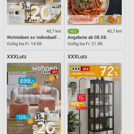
Analyse von Zielgruppen durch Statistiken oder
Kombinationen von Daten aus verschiedenen
Quellen
40,7 km
40,7 km
Entwicklung und Verbesserung der Angebote
Wohnideen so individuell wie du!
Angebote ab 08.08.
Gültig bis Fr. 14.08.
Gültig bis Fr. 21.08.
Verwendung reduzierter Daten zur Auswahl von
Inhalten
XXXLutz
XXXLutz
IAB-Besonderheiten:
Verwendung genauer Standortdaten
Geräte anhand von aktiv angeforderten
Informationen identifizieren
Nicht-IAB-Verarbeitungszwecke:
Notwendig
Performance
Funktional