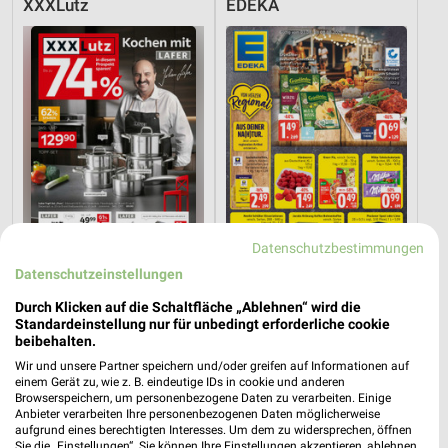
XXXLutz
EDEKA
Datenschutzbestimmungen
Datenschutzeinstellungen
40,7 km
5,9 km
Durch Klicken auf die Schaltfläche „Ablehnen“ wird die
Angebote ab 08.08.
Angebote ab 03.08.
Standardeinstellung nur für unbedingt erforderliche cookie
beibehalten.
Gültig bis Fr. 14.08.
Noch heute gültig
Wir und unsere Partner speichern und/oder greifen auf Informationen auf
einem Gerät zu, wie z. B. eindeutige IDs in cookie und anderen
XXXLutz
XXXLutz
Browserspeichern, um personenbezogene Daten zu verarbeiten. Einige
Anbieter verarbeiten Ihre personenbezogenen Daten möglicherweise
aufgrund eines berechtigten Interesses. Um dem zu widersprechen, öffnen
Sie die „Einstellungen“. Sie können Ihre Einstellungen akzeptieren, ablehnen