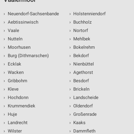
›
Neuendorf-Sachsenbande
›
Holstenniendorf
›
Aebtissinwisch
›
Buchholz
›
Vaale
›
Nortorf
›
Nutteln
›
Mehlbek
›
Moorhusen
›
Bokelrehm
›
Burg (Dithmarschen)
›
Bekdorf
›
Ecklak
›
Nienbüttel
›
Wacken
›
Agethorst
›
Gribbohm
›
Besdorf
›
Kleve
›
Brickeln
›
Hochdonn
›
Landscheide
›
Krummendiek
›
Oldendorf
›
Huje
›
Großenrade
›
Landrecht
›
Kaaks
›
Wilster
›
Dammfleth