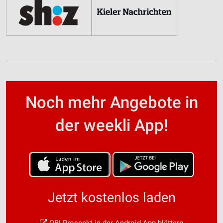
Noch mehr Angebote in
der weekli App!
Jetzt kostenlos laden