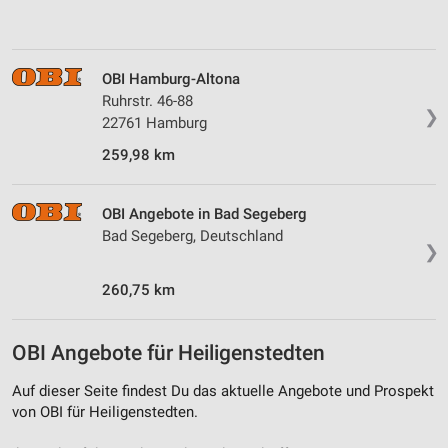
Verwendung von Profilen zur Auswahl
personalisierter Inhalte
Messung der Werbeleistung
OBI Hamburg-Altona
Ruhrstr. 46-88
Messung der Performance von Inhalten
❯
22761 Hamburg
Analyse von Zielgruppen durch Statistiken oder
259,98 km
Kombinationen von Daten aus verschiedenen
Quellen
OBI Angebote in Bad Segeberg
Entwicklung und Verbesserung der Angebote
Bad Segeberg, Deutschland
❯
Verwendung reduzierter Daten zur Auswahl von
Inhalten
260,75 km
IAB-Besonderheiten:
Verwendung genauer Standortdaten
OBI Angebote für Heiligenstedten
Geräte anhand von aktiv angeforderten
Auf dieser Seite findest Du das aktuelle Angebote und Prospekt
Informationen identifizieren
von OBI für Heiligenstedten.
Nicht-IAB-Verarbeitungszwecke: