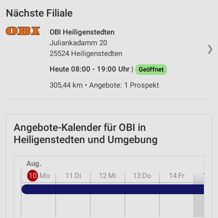
Nächste Filiale
OBI Heiligenstedten
Juliankadamm 20
❯
25524 Heiligenstedten
Heute 08:00 - 19:00 Uhr |
Geöffnet
305,44 km • Angebote: 1 Prospekt
Angebote-Kalender für OBI in
Heiligenstedten und Umgebung
Aug.
10
Mo
11
Di
12
Mi
13
Do
14
Fr
15
S