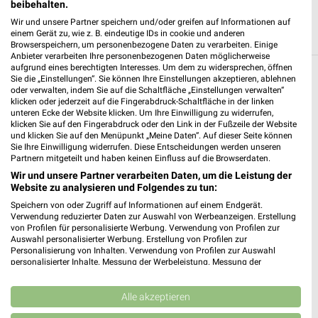
beibehalten.
Wir und unsere Partner speichern und/oder greifen auf Informationen auf
einem Gerät zu, wie z. B. eindeutige IDs in cookie und anderen
Browserspeichern, um personenbezogene Daten zu verarbeiten. Einige
Anbieter verarbeiten Ihre personenbezogenen Daten möglicherweise
aufgrund eines berechtigten Interesses. Um dem zu widersprechen, öffnen
Sie die „Einstellungen“. Sie können Ihre Einstellungen akzeptieren, ablehnen
Weitere OBI Geschäfte mit Angeboten in
oder verwalten, indem Sie auf die Schaltfläche „Einstellungen verwalten“
und um Heiligenstedten
klicken oder jederzeit auf die Fingerabdruck-Schaltfläche in der linken
unteren Ecke der Website klicken. Um Ihre Einwilligung zu widerrufen,
klicken Sie auf den Fingerabdruck oder den Link in der Fußzeile der Website
5 Geschäfte und Orte
und klicken Sie auf den Menüpunkt „Meine Daten“. Auf dieser Seite können
Sie Ihre Einwilligung widerrufen. Diese Entscheidungen werden unseren
Partnern mitgeteilt und haben keinen Einfluss auf die Browserdaten.
OBI Angebote in Elmshorn
Wir und unsere Partner verarbeiten Daten, um die Leistung der
Elmshorn, Deutschland
Website zu analysieren und Folgendes zu tun:
❯
Speichern von oder Zugriff auf Informationen auf einem Endgerät.
Verwendung reduzierter Daten zur Auswahl von Werbeanzeigen. Erstellung
281,76 km
von Profilen für personalisierte Werbung. Verwendung von Profilen zur
Auswahl personalisierter Werbung. Erstellung von Profilen zur
Personalisierung von Inhalten. Verwendung von Profilen zur Auswahl
personalisierter Inhalte. Messung der Werbeleistung. Messung der
OBI Angebote in Norderstedt
Performance von Inhalten. Analyse von Zielgruppen durch Statistiken oder
Norderstedt, Deutschland
Kombinationen von Daten aus verschiedenen Quellen. Entwicklung und
❯
Verbesserung der Angebote. Verwendung reduzierter Daten zur Auswahl
Alle akzeptieren
von Inhalten.
262,37 km