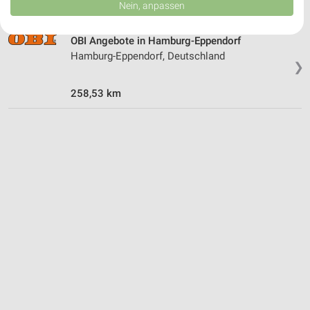
Daten können außerhalb der Europäischen Union weitergegeben und in die
Nein, anpassen
USA gesendet werden.
Ihre Einwilligung und die cookie Richtlinie gelten ausschließlich für diese
Website/App.
OBI Angebote in Hamburg-Eppendorf
Hamburg-Eppendorf, Deutschland
Partnerliste anzeigen (1 IAB-Anbieter)
❯
Wir nutzen Ihre Daten für folgende Zwecke:
IAB-Verarbeitungszwecke:
258,53 km
Speichern von oder Zugriff auf Informationen
auf einem Endgerät
Verwendung reduzierter Daten zur Auswahl von
Werbeanzeigen
Erstellung von Profilen für personalisierte
Werbung
Verwendung von Profilen zur Auswahl
personalisierter Werbung
Erstellung von Profilen zur Personalisierung
von Inhalten