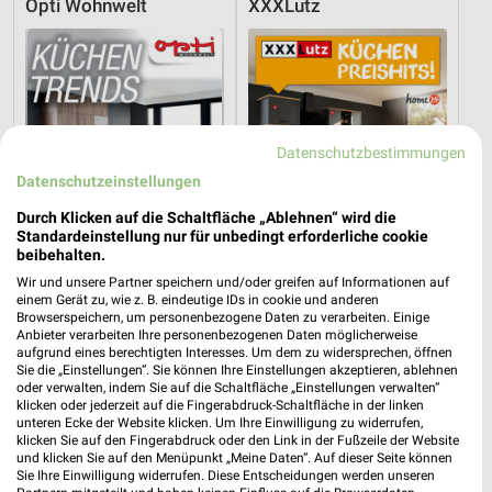
Opti Wohnwelt
XXXLutz
Datenschutzbestimmungen
Datenschutzeinstellungen
Durch Klicken auf die Schaltfläche „Ablehnen“ wird die
Standardeinstellung nur für unbedingt erforderliche cookie
beibehalten.
Wir und unsere Partner speichern und/oder greifen auf Informationen auf
einem Gerät zu, wie z. B. eindeutige IDs in cookie und anderen
Browserspeichern, um personenbezogene Daten zu verarbeiten. Einige
17 km
33,6 km
Anbieter verarbeiten Ihre personenbezogenen Daten möglicherweise
aufgrund eines berechtigten Interesses. Um dem zu widersprechen, öffnen
Küchentrends
Küchen Preishits!
Sie die „Einstellungen“. Sie können Ihre Einstellungen akzeptieren, ablehnen
Gültig bis Mi. 30.09.
Gültig bis Fr. 21.08.
oder verwalten, indem Sie auf die Schaltfläche „Einstellungen verwalten“
klicken oder jederzeit auf die Fingerabdruck-Schaltfläche in der linken
unteren Ecke der Website klicken. Um Ihre Einwilligung zu widerrufen,
XXXLutz
XXXLutz
klicken Sie auf den Fingerabdruck oder den Link in der Fußzeile der Website
und klicken Sie auf den Menüpunkt „Meine Daten“. Auf dieser Seite können
Sie Ihre Einwilligung widerrufen. Diese Entscheidungen werden unseren