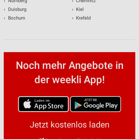
›
Nürnberg
›
Chemnitz
›
Duisburg
›
Kiel
›
Bochum
›
Krefeld
Noch mehr Angebote in
der weekli App!
Jetzt kostenlos laden