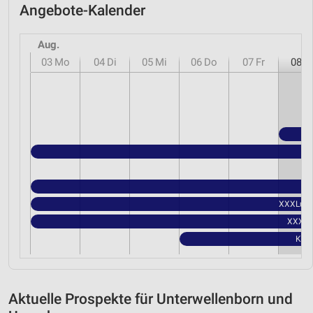
Angebote-Kalender
Aug.
03
Mo
04
Di
05
Mi
06
Do
07
Fr
08
S
XXXLutz 
XXXLut
Kauf
Aktuelle Prospekte für Unterwellenborn und