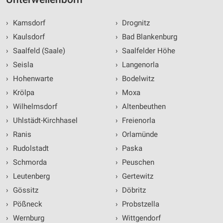
›
Kamsdorf
›
Drognitz
›
Kaulsdorf
›
Bad Blankenburg
›
Saalfeld (Saale)
›
Saalfelder Höhe
›
Seisla
›
Langenorla
›
Hohenwarte
›
Bodelwitz
›
Krölpa
›
Moxa
›
Wilhelmsdorf
›
Altenbeuthen
›
Uhlstädt-Kirchhasel
›
Freienorla
›
Ranis
›
Orlamünde
›
Rudolstadt
›
Paska
›
Schmorda
›
Peuschen
›
Leutenberg
›
Gertewitz
›
Gössitz
›
Döbritz
›
Pößneck
›
Probstzella
›
Wernburg
›
Wittgendorf