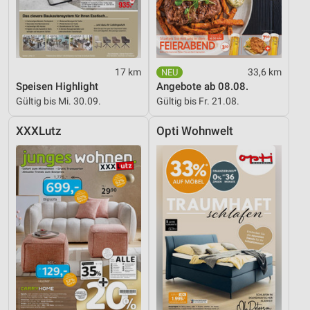
Verwendung reduzierter Daten zur Auswahl von
Inhalten
IAB-Besonderheiten:
17 km
33,6 km
Verwendung genauer Standortdaten
Speisen Highlight
Angebote ab 08.08.
Gültig bis Mi. 30.09.
Gültig bis Fr. 21.08.
Geräte anhand von aktiv angeforderten
Informationen identifizieren
XXXLutz
Opti Wohnwelt
Nicht-IAB-Verarbeitungszwecke:
Notwendig
Performance
Funktional
Werbung