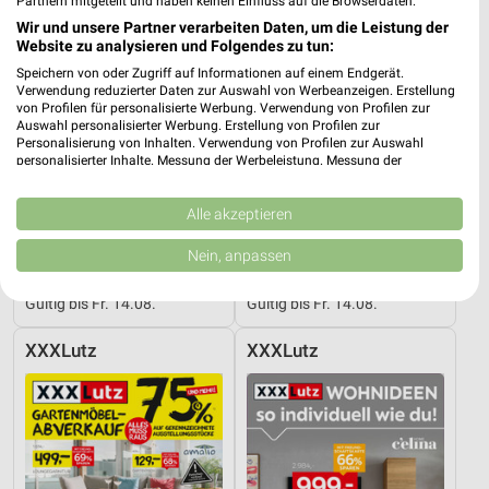
Partnern mitgeteilt und haben keinen Einfluss auf die Browserdaten.
Wir und unsere Partner verarbeiten Daten, um die Leistung der
Website zu analysieren und Folgendes zu tun:
Speichern von oder Zugriff auf Informationen auf einem Endgerät.
Verwendung reduzierter Daten zur Auswahl von Werbeanzeigen. Erstellung
von Profilen für personalisierte Werbung. Verwendung von Profilen zur
Auswahl personalisierter Werbung. Erstellung von Profilen zur
Personalisierung von Inhalten. Verwendung von Profilen zur Auswahl
personalisierter Inhalte. Messung der Werbeleistung. Messung der
Performance von Inhalten. Analyse von Zielgruppen durch Statistiken oder
Kombinationen von Daten aus verschiedenen Quellen. Entwicklung und
Verbesserung der Angebote. Verwendung reduzierter Daten zur Auswahl
Alle akzeptieren
von Inhalten.
Daten können außerhalb der Europäischen Union weitergegeben und in die
Nein, anpassen
33,6 km
33,6 km
USA gesendet werden.
Angebote ab 08.08.
Musterring
Ihre Einwilligung und die cookie Richtlinie gelten ausschließlich für diese
Gültig bis Fr. 14.08.
Gültig bis Fr. 14.08.
Website/App.
Partnerliste anzeigen (1 IAB-Anbieter)
XXXLutz
XXXLutz
Wir nutzen Ihre Daten für folgende Zwecke:
IAB-Verarbeitungszwecke:
Speichern von oder Zugriff auf Informationen
auf einem Endgerät
Verwendung reduzierter Daten zur Auswahl von