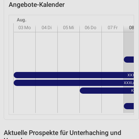
Angebote-Kalender
Aug.
03
Mo
04
Di
05
Mi
06
Do
07
Fr
08
S
XXXLut
XXXLutz 
Kauf
Aktuelle Prospekte für Unterhaching und