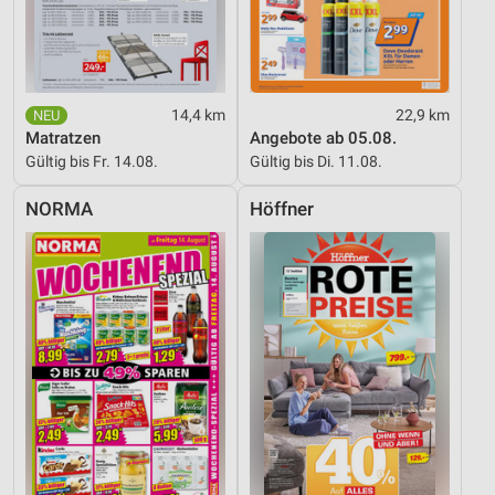
Analyse von Zielgruppen durch Statistiken oder
Kombinationen von Daten aus verschiedenen
Quellen
Entwicklung und Verbesserung der Angebote
14,4 km
22,9 km
Verwendung reduzierter Daten zur Auswahl von
Matratzen
Angebote ab 05.08.
Inhalten
Gültig bis Fr. 14.08.
Gültig bis Di. 11.08.
IAB-Besonderheiten:
NORMA
Höffner
Verwendung genauer Standortdaten
Geräte anhand von aktiv angeforderten
Informationen identifizieren
Nicht-IAB-Verarbeitungszwecke:
Notwendig
Performance
Funktional
Werbung