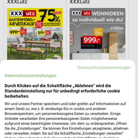
XXXLutz
XXXLutz
Datenschutzbestimmungen
Datenschutzeinstellungen
Durch Klicken auf die Schaltfläche „Ablehnen“ wird die
Standardeinstellung nur für unbedingt erforderliche cookie
14,4 km
14,4 km
beibehalten.
Gartenmöbel-Abverkauf
Wohnideen so individuell wie du!
Wir und unsere Partner speichern und/oder greifen auf Informationen auf
Gültig bis Fr. 28.08.
Gültig bis Fr. 14.08.
einem Gerät zu, wie z. B. eindeutige IDs in cookie und anderen
Browserspeichern, um personenbezogene Daten zu verarbeiten. Einige
Anbieter verarbeiten Ihre personenbezogenen Daten möglicherweise
XXXLutz
XXXLutz
aufgrund eines berechtigten Interesses. Um dem zu widersprechen, öffnen
Sie die „Einstellungen“. Sie können Ihre Einstellungen akzeptieren, ablehnen
oder verwalten, indem Sie auf die Schaltfläche „Einstellungen verwalten“