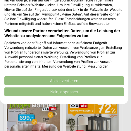
klicken oder jederzeit auf die Fingerabdruck-Schaltfläche in der linken
unteren Ecke der Website klicken. Um Ihre Einwilligung zu widerrufen,
klicken Sie auf den Fingerabdruck oder den Link in der Fußzeile der Website
und klicken Sie auf den Menüpunkt „Meine Daten“. Auf dieser Seite können
Sie Ihre Einwilligung widerrufen. Diese Entscheidungen werden unseren
Partnern mitgeteilt und haben keinen Einfluss auf die Browserdaten.
Wir und unsere Partner verarbeiten Daten, um die Leistung der
Website zu analysieren und Folgendes zu tun:
Speichern von oder Zugriff auf Informationen auf einem Endgerät.
Verwendung reduzierter Daten zur Auswahl von Werbeanzeigen. Erstellung
von Profilen für personalisierte Werbung. Verwendung von Profilen zur
Auswahl personalisierter Werbung. Erstellung von Profilen zur
Personalisierung von Inhalten. Verwendung von Profilen zur Auswahl
personalisierter Inhalte. Messung der Werbeleistung. Messung der
14,4 km
14,4 km
Performance von Inhalten. Analyse von Zielgruppen durch Statistiken oder
Musterring
Angebote ab 08.08.
Kombinationen von Daten aus verschiedenen Quellen. Entwicklung und
Verbesserung der Angebote. Verwendung reduzierter Daten zur Auswahl
Alle akzeptieren
Gültig bis Fr. 14.08.
Gültig bis Fr. 21.08.
von Inhalten.
Daten können außerhalb der Europäischen Union weitergegeben und in die
Nein, anpassen
XXXLutz
XXXLutz
USA gesendet werden.
Ihre Einwilligung und die cookie Richtlinie gelten ausschließlich für diese
Website/App.
Partnerliste anzeigen (1 IAB-Anbieter)
Wir nutzen Ihre Daten für folgende Zwecke:
IAB-Verarbeitungszwecke: