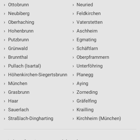
›
Ottobrunn
›
Neuried
›
Neubiberg
›
Feldkirchen
›
Oberhaching
›
Vaterstetten
›
Hohenbrunn
›
Aschheim
›
Putzbrunn
›
Egmating
›
Grünwald
›
Schäftlarn
›
Brunnthal
›
Oberpframmern
›
Pullach (Isartal)
›
Unterföhring
›
Höhenkirchen-Siegertsbrunn
›
Planegg
›
München
›
Aying
›
Grasbrunn
›
Zorneding
›
Haar
›
Gräfelfing
›
Sauerlach
›
Krailling
›
Straßlach-Dingharting
›
Kirchheim (München)