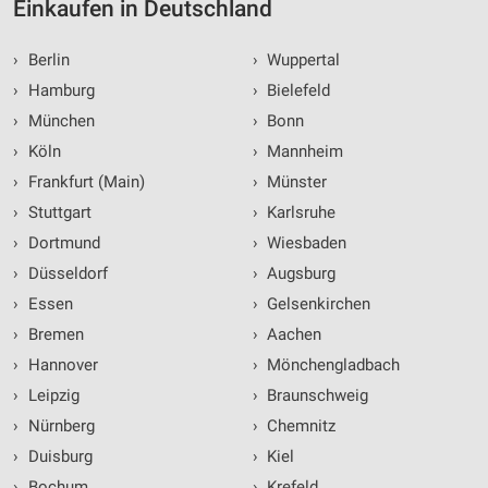
Einkaufen in Deutschland
›
Berlin
›
Wuppertal
›
Hamburg
›
Bielefeld
›
München
›
Bonn
›
Köln
›
Mannheim
›
Frankfurt (Main)
›
Münster
›
Stuttgart
›
Karlsruhe
›
Dortmund
›
Wiesbaden
›
Düsseldorf
›
Augsburg
›
Essen
›
Gelsenkirchen
›
Bremen
›
Aachen
›
Hannover
›
Mönchengladbach
›
Leipzig
›
Braunschweig
›
Nürnberg
›
Chemnitz
›
Duisburg
›
Kiel
›
Bochum
›
Krefeld