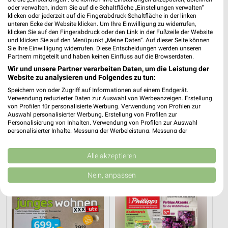
oder verwalten, indem Sie auf die Schaltfläche „Einstellungen verwalten“
klicken oder jederzeit auf die Fingerabdruck-Schaltfläche in der linken
unteren Ecke der Website klicken. Um Ihre Einwilligung zu widerrufen,
klicken Sie auf den Fingerabdruck oder den Link in der Fußzeile der Website
und klicken Sie auf den Menüpunkt „Meine Daten“. Auf dieser Seite können
Sie Ihre Einwilligung widerrufen. Diese Entscheidungen werden unseren
Partnern mitgeteilt und haben keinen Einfluss auf die Browserdaten.
Wir und unsere Partner verarbeiten Daten, um die Leistung der
Website zu analysieren und Folgendes zu tun:
Speichern von oder Zugriff auf Informationen auf einem Endgerät.
Verwendung reduzierter Daten zur Auswahl von Werbeanzeigen. Erstellung
von Profilen für personalisierte Werbung. Verwendung von Profilen zur
Auswahl personalisierter Werbung. Erstellung von Profilen zur
Personalisierung von Inhalten. Verwendung von Profilen zur Auswahl
personalisierter Inhalte. Messung der Werbeleistung. Messung der
Performance von Inhalten. Analyse von Zielgruppen durch Statistiken oder
13,1 km
13,1 km
Kombinationen von Daten aus verschiedenen Quellen. Entwicklung und
Gartenmöbel-Abverkauf
Angebote ab 08.08.
Verbesserung der Angebote. Verwendung reduzierter Daten zur Auswahl
Alle akzeptieren
Gültig bis Fr. 28.08.
Gültig bis Fr. 21.08.
von Inhalten.
Daten können außerhalb der Europäischen Union weitergegeben und in die
Nein, anpassen
USA gesendet werden.
XXXLutz
Thomas Philipps
Ihre Einwilligung und die cookie Richtlinie gelten ausschließlich für diese
Website/App.
Partnerliste anzeigen (1 IAB-Anbieter)
Wir nutzen Ihre Daten für folgende Zwecke: