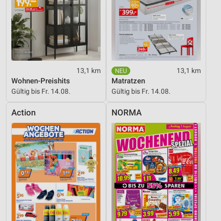
Analyse von Zielgruppen durch Statistiken oder
Kombinationen von Daten aus verschiedenen
Quellen
Entwicklung und Verbesserung der Angebote
13,1 km
13,1 km
Verwendung reduzierter Daten zur Auswahl von
Wohnen-Preishits
Matratzen
Inhalten
Gültig bis Fr. 14.08.
Gültig bis Fr. 14.08.
IAB-Besonderheiten:
Action
NORMA
Verwendung genauer Standortdaten
Geräte anhand von aktiv angeforderten
Informationen identifizieren
Nicht-IAB-Verarbeitungszwecke:
Notwendig
Performance
Funktional