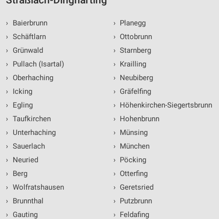
Straßlach-Dingharting
›
Baierbrunn
›
Planegg
›
Schäftlarn
›
Ottobrunn
›
Grünwald
›
Starnberg
›
Pullach (Isartal)
›
Krailling
›
Oberhaching
›
Neubiberg
›
Icking
›
Gräfelfing
›
Egling
›
Höhenkirchen-Siegertsbrunn
›
Taufkirchen
›
Hohenbrunn
›
Unterhaching
›
Münsing
›
Sauerlach
›
München
›
Neuried
›
Pöcking
›
Berg
›
Otterfing
›
Wolfratshausen
›
Geretsried
›
Brunnthal
›
Putzbrunn
›
Gauting
›
Feldafing