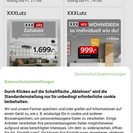
Gültig bis Fr. 21.08.
Gültig bis Fr. 14.08.
XXXLutz
XXXLutz
Datenschutzbestimmungen
Datenschutzeinstellungen
Durch Klicken auf die Schaltfläche „Ablehnen“ wird die
Standardeinstellung nur für unbedingt erforderliche cookie
13,1 km
13,1 km
beibehalten.
Musterring
Wohnideen so individuell wie du!
Wir und unsere Partner speichern und/oder greifen auf Informationen auf
Gültig bis Fr. 14.08.
Gültig bis Fr. 14.08.
einem Gerät zu, wie z. B. eindeutige IDs in cookie und anderen
Browserspeichern, um personenbezogene Daten zu verarbeiten. Einige
Anbieter verarbeiten Ihre personenbezogenen Daten möglicherweise
XXXLutz
XXXLutz
aufgrund eines berechtigten Interesses. Um dem zu widersprechen, öffnen
Sie die „Einstellungen“. Sie können Ihre Einstellungen akzeptieren, ablehnen