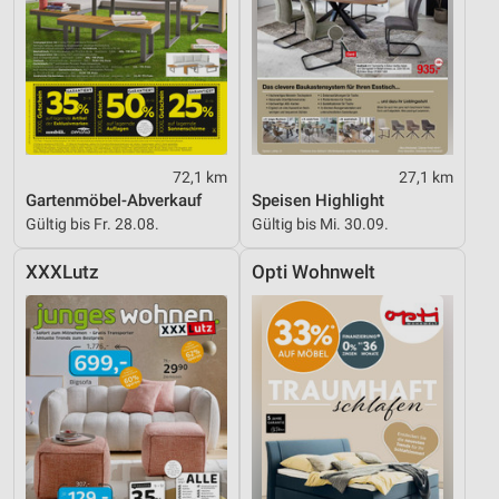
Inhalten
IAB-Besonderheiten:
Verwendung genauer Standortdaten
Geräte anhand von aktiv angeforderten
Informationen identifizieren
72,1 km
27,1 km
Nicht-IAB-Verarbeitungszwecke:
Gartenmöbel-Abverkauf
Speisen Highlight
Notwendig
Gültig bis Fr. 28.08.
Gültig bis Mi. 30.09.
Performance
XXXLutz
Opti Wohnwelt
Funktional
Werbung