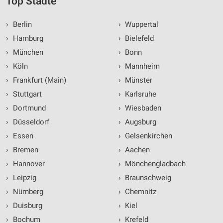
Top Städte
›
Berlin
›
Wuppertal
›
Hamburg
›
Bielefeld
›
München
›
Bonn
›
Köln
›
Mannheim
›
Frankfurt (Main)
›
Münster
›
Stuttgart
›
Karlsruhe
›
Dortmund
›
Wiesbaden
›
Düsseldorf
›
Augsburg
›
Essen
›
Gelsenkirchen
›
Bremen
›
Aachen
›
Hannover
›
Mönchengladbach
›
Leipzig
›
Braunschweig
›
Nürnberg
›
Chemnitz
›
Duisburg
›
Kiel
›
Bochum
›
Krefeld