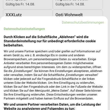
Gültig bis Fr. 14.08.
Gültig bis Fr. 14.08.
XXXLutz
Opti Wohnwelt
Datenschutzbestimmungen
Datenschutzeinstellungen
Durch Klicken auf die Schaltfläche „Ablehnen“ wird die
Standardeinstellung nur für unbedingt erforderliche cookie
beibehalten.
Wir und unsere Partner speichern und/oder greifen auf Informationen auf
einem Gerät zu, wie z. B. eindeutige IDs in cookie und anderen
Browserspeichern, um personenbezogene Daten zu verarbeiten. Einige
Anbieter verarbeiten Ihre personenbezogenen Daten möglicherweise
aufgrund eines berechtigten Interesses. Um dem zu widersprechen, öffnen
Sie die „Einstellungen“. Sie können Ihre Einstellungen akzeptieren, ablehnen
oder verwalten, indem Sie auf die Schaltfläche „Einstellungen verwalten“
klicken oder jederzeit auf die Fingerabdruck-Schaltfläche in der linken
unteren Ecke der Website klicken. Um Ihre Einwilligung zu widerrufen,
klicken Sie auf den Fingerabdruck oder den Link in der Fußzeile der Website
72,1 km
27,1 km
und klicken Sie auf den Menüpunkt „Meine Daten“. Auf dieser Seite können
Spezial-Prospekt der Marken
Küchentrends
Sie Ihre Einwilligung widerrufen. Diese Entscheidungen werden unseren
Gültig bis Fr. 21.08.
Gültig bis Mi. 30.09.
Partnern mitgeteilt und haben keinen Einfluss auf die Browserdaten.
Wir und unsere Partner verarbeiten Daten, um die Leistung der
XXXLutz
XXXLutz
Website zu analysieren und Folgendes zu tun: