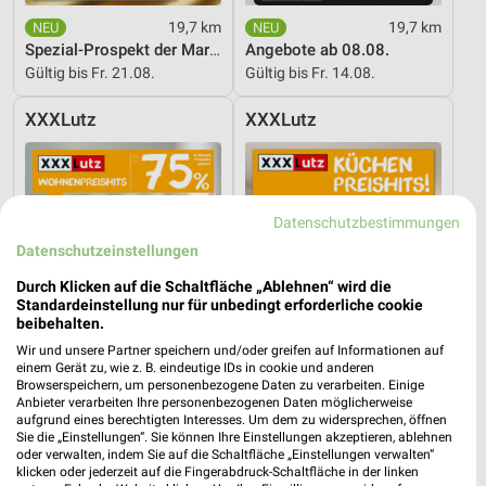
19,7 km
19,7 km
Spezial-Prospekt der Marken
Angebote ab 08.08.
Gültig bis Fr. 21.08.
Gültig bis Fr. 14.08.
XXXLutz
XXXLutz
Datenschutzbestimmungen
Datenschutzeinstellungen
Durch Klicken auf die Schaltfläche „Ablehnen“ wird die
Standardeinstellung nur für unbedingt erforderliche cookie
beibehalten.
Wir und unsere Partner speichern und/oder greifen auf Informationen auf
einem Gerät zu, wie z. B. eindeutige IDs in cookie und anderen
Browserspeichern, um personenbezogene Daten zu verarbeiten. Einige
Anbieter verarbeiten Ihre personenbezogenen Daten möglicherweise
aufgrund eines berechtigten Interesses. Um dem zu widersprechen, öffnen
Sie die „Einstellungen“. Sie können Ihre Einstellungen akzeptieren, ablehnen
19,7 km
19,7 km
oder verwalten, indem Sie auf die Schaltfläche „Einstellungen verwalten“
Wohnenpreishits
Küchen Preishits!
klicken oder jederzeit auf die Fingerabdruck-Schaltfläche in der linken