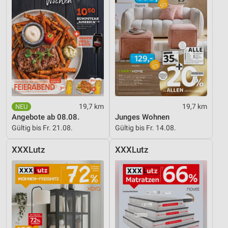
Kombinationen von Daten aus verschiedenen
Quellen
Entwicklung und Verbesserung der Angebote
Verwendung reduzierter Daten zur Auswahl von
Inhalten
IAB-Besonderheiten:
Verwendung genauer Standortdaten
19,7 km
19,7 km
Geräte anhand von aktiv angeforderten
Angebote ab 08.08.
Junges Wohnen
Informationen identifizieren
Gültig bis Fr. 21.08.
Gültig bis Fr. 14.08.
Nicht-IAB-Verarbeitungszwecke:
XXXLutz
XXXLutz
Notwendig
Performance
Funktional
Werbung