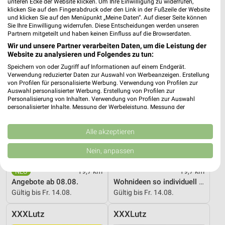
Gültig bis Fr. 14.08.
Gültig bis Fr. 21.08.
unteren Ecke der Website klicken. Um Ihre Einwilligung zu widerrufen,
klicken Sie auf den Fingerabdruck oder den Link in der Fußzeile der Website
und klicken Sie auf den Menüpunkt „Meine Daten“. Auf dieser Seite können
XXXLutz
XXXLutz
Sie Ihre Einwilligung widerrufen. Diese Entscheidungen werden unseren
Partnern mitgeteilt und haben keinen Einfluss auf die Browserdaten.
Wir und unsere Partner verarbeiten Daten, um die Leistung der
Website zu analysieren und Folgendes zu tun:
Speichern von oder Zugriff auf Informationen auf einem Endgerät.
Verwendung reduzierter Daten zur Auswahl von Werbeanzeigen. Erstellung
von Profilen für personalisierte Werbung. Verwendung von Profilen zur
Auswahl personalisierter Werbung. Erstellung von Profilen zur
Personalisierung von Inhalten. Verwendung von Profilen zur Auswahl
personalisierter Inhalte. Messung der Werbeleistung. Messung der
Performance von Inhalten. Analyse von Zielgruppen durch Statistiken oder
Kombinationen von Daten aus verschiedenen Quellen. Entwicklung und
Verbesserung der Angebote. Verwendung reduzierter Daten zur Auswahl
Alle akzeptieren
von Inhalten.
Daten können außerhalb der Europäischen Union weitergegeben und in die
Nein, anpassen
USA gesendet werden.
Ihre Einwilligung und die cookie Richtlinie gelten ausschließlich für diese
19,7 km
19,7 km
Website/App.
Angebote ab 08.08.
Wohnideen so individuell wie du!
Partnerliste anzeigen (1 IAB-Anbieter)
Gültig bis Fr. 14.08.
Gültig bis Fr. 14.08.
Wir nutzen Ihre Daten für folgende Zwecke:
IAB-Verarbeitungszwecke:
XXXLutz
XXXLutz