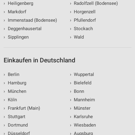
›
Heiligenberg
›
Radolfzell (Bodensee)
›
Markdorf
›
Horgenzell
›
Immenstaad (Bodensee)
›
Pfullendorf
›
Deggenhausertal
›
Stockach
›
Sipplingen
›
Wald
Einkaufen in Deutschland
›
Berlin
›
Wuppertal
›
Hamburg
›
Bielefeld
›
München
›
Bonn
›
Köln
›
Mannheim
›
Frankfurt (Main)
›
Münster
›
Stuttgart
›
Karlsruhe
›
Dortmund
›
Wiesbaden
›
Düsseldorf
›
Augsburg