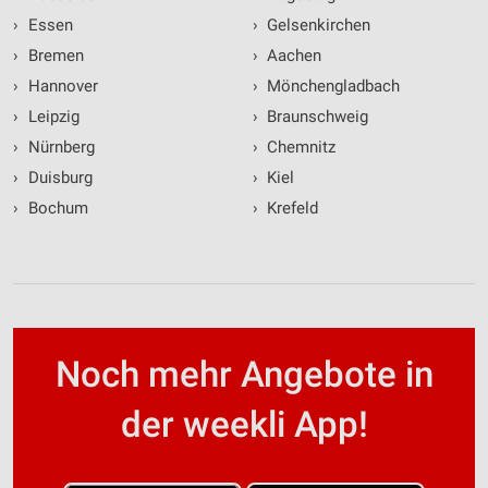
›
Essen
›
Gelsenkirchen
›
Bremen
›
Aachen
›
Hannover
›
Mönchengladbach
›
Leipzig
›
Braunschweig
›
Nürnberg
›
Chemnitz
›
Duisburg
›
Kiel
›
Bochum
›
Krefeld
Noch mehr Angebote in
der weekli App!