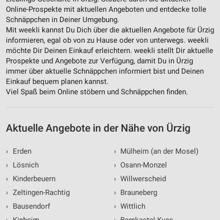
Verwendung reduzierter Daten zur Auswahl von
Online-Prospekte mit aktuellen Angeboten und entdecke tolle
Werbeanzeigen
Schnäppchen in Deiner Umgebung.
Mit weekli kannst Du Dich über die aktuellen Angebote für Ürzig
Erstellung von Profilen für personalisierte
informieren, egal ob von zu Hause oder von unterwegs. weekli
Werbung
möchte Dir Deinen Einkauf erleichtern. weekli stellt Dir aktuelle
Prospekte und Angebote zur Verfügung, damit Du in Ürzig
Verwendung von Profilen zur Auswahl
immer über aktuelle Schnäppchen informiert bist und Deinen
personalisierter Werbung
Einkauf bequem planen kannst.
Viel Spaß beim Online stöbern und Schnäppchen finden.
Erstellung von Profilen zur Personalisierung
von Inhalten
Verwendung von Profilen zur Auswahl
Aktuelle Angebote in der Nähe von Ürzig
personalisierter Inhalte
Messung der Werbeleistung
›
Erden
›
Mülheim (an der Mosel)
›
Lösnich
›
Osann-Monzel
Messung der Performance von Inhalten
›
Kinderbeuern
›
Willwerscheid
Analyse von Zielgruppen durch Statistiken oder
›
Zeltingen-Rachtig
›
Brauneberg
Kombinationen von Daten aus verschiedenen
›
Bausendorf
›
Wittlich
Quellen