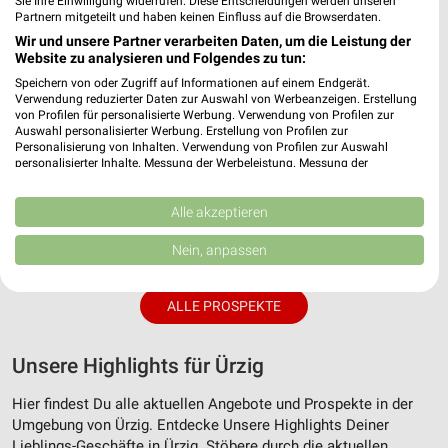
Sie Ihre Einwilligung widerrufen. Diese Entscheidungen werden unseren
Partnern mitgeteilt und haben keinen Einfluss auf die Browserdaten.
Wir und unsere Partner verarbeiten Daten, um die Leistung der
Website zu analysieren und Folgendes zu tun:
Speichern von oder Zugriff auf Informationen auf einem Endgerät.
Verwendung reduzierter Daten zur Auswahl von Werbeanzeigen. Erstellung
von Profilen für personalisierte Werbung. Verwendung von Profilen zur
Auswahl personalisierter Werbung. Erstellung von Profilen zur
Personalisierung von Inhalten. Verwendung von Profilen zur Auswahl
personalisierter Inhalte. Messung der Werbeleistung. Messung der
Performance von Inhalten. Analyse von Zielgruppen durch Statistiken oder
Kombinationen von Daten aus verschiedenen Quellen. Entwicklung und
Verbesserung der Angebote. Verwendung reduzierter Daten zur Auswahl
Alle akzeptieren
5 km
8,3 km
von Inhalten.
Wochenend Spezial
Angebote ab 03.08.
Daten können außerhalb der Europäischen Union weitergegeben und in die
Nein, anpassen
Noch morgen gültig
Noch morgen gültig
USA gesendet werden.
Ihre Einwilligung und die cookie Richtlinie gelten ausschließlich für diese
Website/App.
ALLE PROSPEKTE
Partnerliste anzeigen (1 IAB-Anbieter)
Wir nutzen Ihre Daten für folgende Zwecke:
Unsere Highlights für Ürzig
IAB-Verarbeitungszwecke:
Hier findest Du alle aktuellen Angebote und Prospekte in der
Speichern von oder Zugriff auf Informationen
auf einem Endgerät
Umgebung von Ürzig. Entdecke Unsere Highlights Deiner
Lieblings-Geschäfte in Ürzig. Stöbere durch die aktuellen