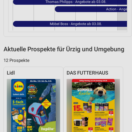
Thomas Philipps - Angebote ab 03.08.
Action - Angebo
Möbel Boss - Angebote ab 03.08.
Aktuelle Prospekte für Ürzig und Umgebung
12 Prospekte
Lidl
DAS FUTTERHAUS