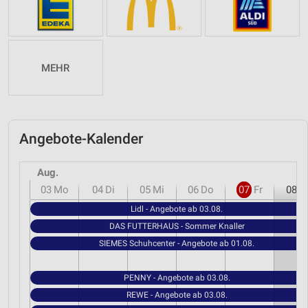
MEHR
Angebote-Kalender
Aug.
03
Mo
04
Di
05
Mi
06
Do
07
Fr
08
S
Lidl - Angebote ab 03.08.
DAS FUTTERHAUS - Sommer Knaller
SIEMES Schuhcenter - Angebote ab 01.08.
PENNY - Angebote ab 03.08.
REWE - Angebote ab 03.08.