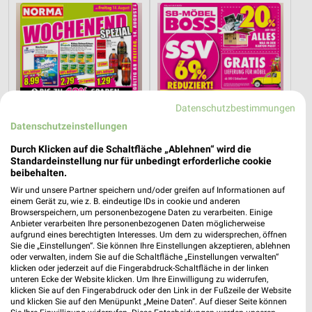
Datenschutzbestimmungen
Datenschutzeinstellungen
Durch Klicken auf die Schaltfläche „Ablehnen“ wird die
Standardeinstellung nur für unbedingt erforderliche cookie
beibehalten.
Wir und unsere Partner speichern und/oder greifen auf Informationen auf
5 km
7,1 km
einem Gerät zu, wie z. B. eindeutige IDs in cookie und anderen
Wochenend Spezial
Angebote ab 03.08.
Browserspeichern, um personenbezogene Daten zu verarbeiten. Einige
Anbieter verarbeiten Ihre personenbezogenen Daten möglicherweise
Gültig ab Fr. 14.08.
Noch morgen gültig
aufgrund eines berechtigten Interesses. Um dem zu widersprechen, öffnen
Sie die „Einstellungen“. Sie können Ihre Einstellungen akzeptieren, ablehnen
NORMA
Globus
oder verwalten, indem Sie auf die Schaltfläche „Einstellungen verwalten“
klicken oder jederzeit auf die Fingerabdruck-Schaltfläche in der linken
unteren Ecke der Website klicken. Um Ihre Einwilligung zu widerrufen,
klicken Sie auf den Fingerabdruck oder den Link in der Fußzeile der Website
und klicken Sie auf den Menüpunkt „Meine Daten“. Auf dieser Seite können