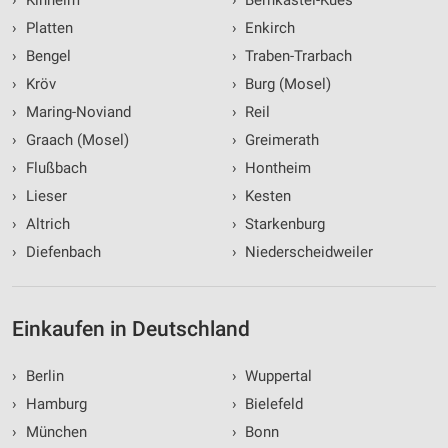
›
Kinheim
›
Bernkastel-Kues
Entwicklung und Verbesserung der Angebote
›
Platten
›
Enkirch
Verwendung reduzierter Daten zur Auswahl von
›
Bengel
›
Traben-Trarbach
Inhalten
›
Kröv
›
Burg (Mosel)
IAB-Besonderheiten:
›
Maring-Noviand
›
Reil
Verwendung genauer Standortdaten
›
Graach (Mosel)
›
Greimerath
›
Flußbach
›
Hontheim
Geräte anhand von aktiv angeforderten
Informationen identifizieren
›
Lieser
›
Kesten
›
Altrich
›
Starkenburg
Nicht-IAB-Verarbeitungszwecke:
›
Diefenbach
›
Niederscheidweiler
Notwendig
Performance
Einkaufen in Deutschland
Funktional
›
Berlin
›
Wuppertal
Werbung
›
Hamburg
›
Bielefeld
›
München
›
Bonn