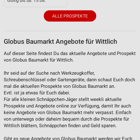
Gültig bis Sa. 15.08.
Verwendung genauer Standortdaten
Geräte anhand von aktiv angeforderten
ALLE PROSPEKTE
Informationen identifizieren
Nicht-IAB-Verarbeitungszwecke:
Notwendig
Globus Baumarkt Angebote für Wittlich
Performance
Auf dieser Seite findest Du das aktuelle Angebote und Prospekt
von Globus Baumarkt für Wittlich.
Funktional
Ihr seid auf der Suche nach Werkzeugkoffer,
Werbung
Schreubenschlüssel oder Gartengeräte, dann schaut Euch doch
mal die aktuellen Prospekte von Globus Baumarkt an.
Evtl. ist ja etwas für Euch dabei.
Für alle kleinen Schnäppchen-Jäger stellt weekli aktuelle
Prospekte und Angebote online zur Verfügung, damit Ihr auch
keine Angebote von Globus Baumarkt mehr verpasst. Einfach
von unterwegs oder daheim bequem durch die Prospekte für
Wittlich blättern, Schnäppchen finden und Geld sparen.
Gibt es neue Angebote von Globus Baumarkt werden wir Euch