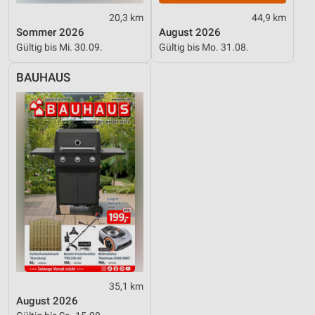
Verwendung von Profilen zur Auswahl
personalisierter Werbung
20,3 km
44,9 km
Sommer 2026
August 2026
Erstellung von Profilen zur Personalisierung
Gültig bis Mi. 30.09.
Gültig bis Mo. 31.08.
von Inhalten
BAUHAUS
Verwendung von Profilen zur Auswahl
personalisierter Inhalte
Messung der Werbeleistung
Messung der Performance von Inhalten
Analyse von Zielgruppen durch Statistiken oder
Kombinationen von Daten aus verschiedenen
Quellen
Entwicklung und Verbesserung der Angebote
Verwendung reduzierter Daten zur Auswahl von
Inhalten
35,1 km
IAB-Besonderheiten:
August 2026