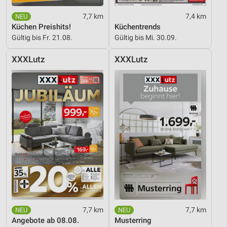
Erstellung von Profilen zur Personalisierung
7,7 km
7,4 km
von Inhalten
Küchen Preishits!
Küchentrends
Gültig bis Fr. 21.08.
Gültig bis Mi. 30.09.
Verwendung von Profilen zur Auswahl
personalisierter Inhalte
XXXLutz
XXXLutz
Messung der Werbeleistung
Messung der Performance von Inhalten
Analyse von Zielgruppen durch Statistiken oder
Kombinationen von Daten aus verschiedenen
Quellen
Entwicklung und Verbesserung der Angebote
Verwendung reduzierter Daten zur Auswahl von
Inhalten
IAB-Besonderheiten:
7,7 km
7,7 km
Verwendung genauer Standortdaten
Angebote ab 08.08.
Musterring