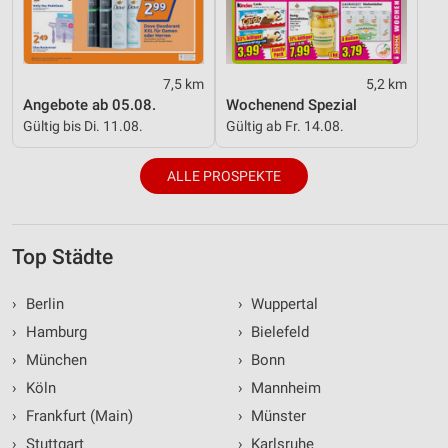
7,5 km
5,2 km
Angebote ab 05.08.
Wochenend Spezial
Gültig bis Di. 11.08.
Gültig ab Fr. 14.08.
ALLE PROSPEKTE
Top Städte
›
Berlin
›
Wuppertal
›
Hamburg
›
Bielefeld
›
München
›
Bonn
›
Köln
›
Mannheim
›
Frankfurt (Main)
›
Münster
›
Stuttgart
›
Karlsruhe