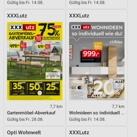
Gültig bis Fr. 14.08.
Gültig bis Fr. 14.08.
Geräte anhand von aktiv angeforderten
Informationen identifizieren
XXXLutz
XXXLutz
Nicht-IAB-Verarbeitungszwecke:
Notwendig
Performance
Funktional
Werbung
7,7 km
7,7 km
Gartenmöbel-Abverkauf
Wohnideen so individuell wie du!
Gültig bis Fr. 28.08.
Gültig bis Fr. 14.08.
Opti Wohnwelt
XXXLutz