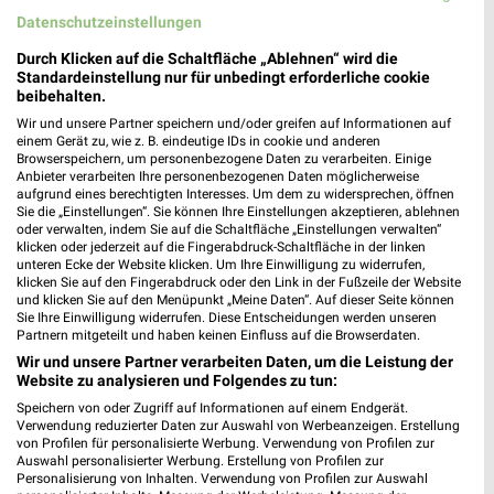
Datenschutzeinstellungen
Durch Klicken auf die Schaltfläche „Ablehnen“ wird die
Standardeinstellung nur für unbedingt erforderliche cookie
beibehalten.
Wir und unsere Partner speichern und/oder greifen auf Informationen auf
einem Gerät zu, wie z. B. eindeutige IDs in cookie und anderen
Browserspeichern, um personenbezogene Daten zu verarbeiten. Einige
Anbieter verarbeiten Ihre personenbezogenen Daten möglicherweise
48 km
7,7 km
aufgrund eines berechtigten Interesses. Um dem zu widersprechen, öffnen
Hot Sommer Sale
Spezial-Prospekt der Marken
Sie die „Einstellungen“. Sie können Ihre Einstellungen akzeptieren, ablehnen
Gültig bis Sa. 29.08.
Gültig bis Fr. 21.08.
oder verwalten, indem Sie auf die Schaltfläche „Einstellungen verwalten“
klicken oder jederzeit auf die Fingerabdruck-Schaltfläche in der linken
unteren Ecke der Website klicken. Um Ihre Einwilligung zu widerrufen,
XXXLutz
XXXLutz
klicken Sie auf den Fingerabdruck oder den Link in der Fußzeile der Website
und klicken Sie auf den Menüpunkt „Meine Daten“. Auf dieser Seite können
Sie Ihre Einwilligung widerrufen. Diese Entscheidungen werden unseren
Partnern mitgeteilt und haben keinen Einfluss auf die Browserdaten.
Wir und unsere Partner verarbeiten Daten, um die Leistung der
Website zu analysieren und Folgendes zu tun:
Speichern von oder Zugriff auf Informationen auf einem Endgerät.
Verwendung reduzierter Daten zur Auswahl von Werbeanzeigen. Erstellung
von Profilen für personalisierte Werbung. Verwendung von Profilen zur
Auswahl personalisierter Werbung. Erstellung von Profilen zur
Personalisierung von Inhalten. Verwendung von Profilen zur Auswahl