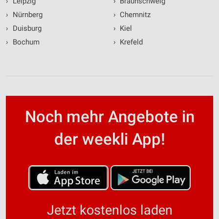
›
Leipzig
›
Braunschweig
›
Nürnberg
›
Chemnitz
›
Duisburg
›
Kiel
›
Bochum
›
Krefeld
Noch mehr Angebote in
der weekli App!
Jetzt kostenlos laden