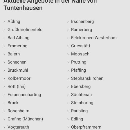
Aktuelle Angebote in der Nähe von
Tuntenhausen
›
Aßling
›
Irschenberg
›
Großkarolinenfeld
›
Ramerberg
›
Bad Aibling
›
Feldkirchen-Westerham
›
Emmering
›
Griesstätt
›
Baiern
›
Moosach
›
Schechen
›
Prutting
›
Bruckmühl
›
Pfaffing
›
Kolbermoor
›
Stephanskirchen
›
Rott (Inn)
›
Ebersberg
›
Frauenneuharting
›
Söchtenau
›
Bruck
›
Steinhöring
›
Rosenheim
›
Raubling
›
Grafing (München)
›
Edling
›
Vogtareuth
›
Oberpframmern