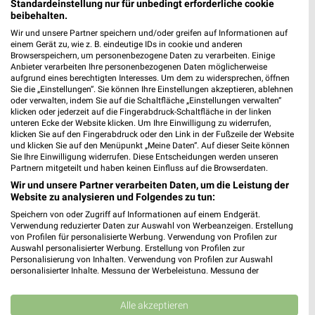
XXXLutz
XXXLutz
Standardeinstellung nur für unbedingt erforderliche cookie
beibehalten.
Wir und unsere Partner speichern und/oder greifen auf Informationen auf
einem Gerät zu, wie z. B. eindeutige IDs in cookie und anderen
Browserspeichern, um personenbezogene Daten zu verarbeiten. Einige
Anbieter verarbeiten Ihre personenbezogenen Daten möglicherweise
aufgrund eines berechtigten Interesses. Um dem zu widersprechen, öffnen
Sie die „Einstellungen“. Sie können Ihre Einstellungen akzeptieren, ablehnen
oder verwalten, indem Sie auf die Schaltfläche „Einstellungen verwalten“
klicken oder jederzeit auf die Fingerabdruck-Schaltfläche in der linken
unteren Ecke der Website klicken. Um Ihre Einwilligung zu widerrufen,
klicken Sie auf den Fingerabdruck oder den Link in der Fußzeile der Website
und klicken Sie auf den Menüpunkt „Meine Daten“. Auf dieser Seite können
Sie Ihre Einwilligung widerrufen. Diese Entscheidungen werden unseren
Partnern mitgeteilt und haben keinen Einfluss auf die Browserdaten.
Wir und unsere Partner verarbeiten Daten, um die Leistung der
Website zu analysieren und Folgendes zu tun:
32,5 km
32,5 km
Speichern von oder Zugriff auf Informationen auf einem Endgerät.
Verwendung reduzierter Daten zur Auswahl von Werbeanzeigen. Erstellung
Schlafzimmer Spezial
Bis zu 62% in diesem prospekt
von Profilen für personalisierte Werbung. Verwendung von Profilen zur
Noch heute gültig
Noch heute gültig
Auswahl personalisierter Werbung. Erstellung von Profilen zur
Personalisierung von Inhalten. Verwendung von Profilen zur Auswahl
personalisierter Inhalte. Messung der Werbeleistung. Messung der
XXXLutz
XXXLutz
Performance von Inhalten. Analyse von Zielgruppen durch Statistiken oder
Kombinationen von Daten aus verschiedenen Quellen. Entwicklung und
Verbesserung der Angebote. Verwendung reduzierter Daten zur Auswahl
Alle akzeptieren