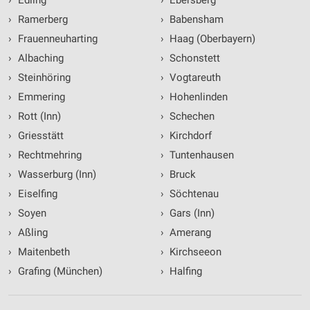
›
Edling
›
Ebersberg
›
Ramerberg
›
Babensham
›
Frauenneuharting
›
Haag (Oberbayern)
›
Albaching
›
Schonstett
›
Steinhöring
›
Vogtareuth
›
Emmering
›
Hohenlinden
›
Rott (Inn)
›
Schechen
›
Griesstätt
›
Kirchdorf
›
Rechtmehring
›
Tuntenhausen
›
Wasserburg (Inn)
›
Bruck
›
Eiselfing
›
Söchtenau
›
Soyen
›
Gars (Inn)
›
Aßling
›
Amerang
›
Maitenbeth
›
Kirchseeon
›
Grafing (München)
›
Halfing