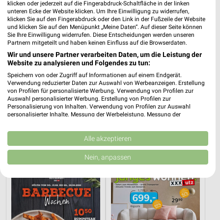
klicken oder jederzeit auf die Fingerabdruck-Schaltfläche in der linken
unteren Ecke der Website klicken. Um Ihre Einwilligung zu widerrufen,
klicken Sie auf den Fingerabdruck oder den Link in der Fußzeile der Website
und klicken Sie auf den Menüpunkt „Meine Daten“. Auf dieser Seite können
Sie Ihre Einwilligung widerrufen. Diese Entscheidungen werden unseren
Partnern mitgeteilt und haben keinen Einfluss auf die Browserdaten.
Wir und unsere Partner verarbeiten Daten, um die Leistung der
Website zu analysieren und Folgendes zu tun:
Speichern von oder Zugriff auf Informationen auf einem Endgerät.
Verwendung reduzierter Daten zur Auswahl von Werbeanzeigen. Erstellung
von Profilen für personalisierte Werbung. Verwendung von Profilen zur
Auswahl personalisierter Werbung. Erstellung von Profilen zur
Personalisierung von Inhalten. Verwendung von Profilen zur Auswahl
personalisierter Inhalte. Messung der Werbeleistung. Messung der
30,2 km
30,2 km
Performance von Inhalten. Analyse von Zielgruppen durch Statistiken oder
Wohnideen so individuell wie du!
Musterring
Kombinationen von Daten aus verschiedenen Quellen. Entwicklung und
Gültig bis Fr. 14.08.
Gültig bis Fr. 14.08.
Verbesserung der Angebote. Verwendung reduzierter Daten zur Auswahl
Alle akzeptieren
von Inhalten.
Daten können außerhalb der Europäischen Union weitergegeben und in die
Nein, anpassen
XXXLutz
XXXLutz
USA gesendet werden.
Ihre Einwilligung und die cookie Richtlinie gelten ausschließlich für diese
Website/App.
Partnerliste anzeigen (1 IAB-Anbieter)
Wir nutzen Ihre Daten für folgende Zwecke:
IAB-Verarbeitungszwecke: