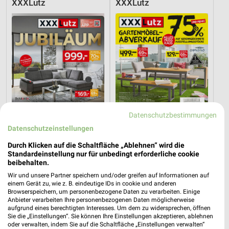
XXXLutz
XXXLutz
Datenschutzbestimmungen
Datenschutzeinstellungen
Durch Klicken auf die Schaltfläche „Ablehnen“ wird die
Standardeinstellung nur für unbedingt erforderliche cookie
30,2 km
30,2 km
beibehalten.
Angebote ab 08.08.
Gartenmöbel-Abverkauf
Wir und unsere Partner speichern und/oder greifen auf Informationen auf
Gültig bis Fr. 14.08.
Gültig bis Fr. 28.08.
einem Gerät zu, wie z. B. eindeutige IDs in cookie und anderen
Browserspeichern, um personenbezogene Daten zu verarbeiten. Einige
XXXLutz
XXXLutz
Anbieter verarbeiten Ihre personenbezogenen Daten möglicherweise
aufgrund eines berechtigten Interesses. Um dem zu widersprechen, öffnen
Sie die „Einstellungen“. Sie können Ihre Einstellungen akzeptieren, ablehnen
oder verwalten, indem Sie auf die Schaltfläche „Einstellungen verwalten“