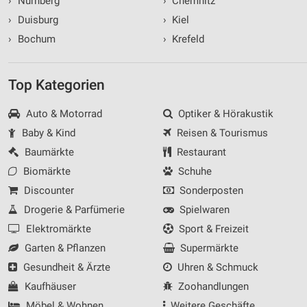
›
Nürnberg
›
Chemnitz
›
Duisburg
›
Kiel
›
Bochum
›
Krefeld
Top Kategorien
Auto & Motorrad
Optiker & Hörakustik
Baby & Kind
Reisen & Tourismus
Baumärkte
Restaurant
Biomärkte
Schuhe
Discounter
Sonderposten
Drogerie & Parfümerie
Spielwaren
Elektromärkte
Sport & Freizeit
Garten & Pflanzen
Supermärkte
Gesundheit & Ärzte
Uhren & Schmuck
Kaufhäuser
Zoohandlungen
Möbel & Wohnen
Weitere Geschäfte