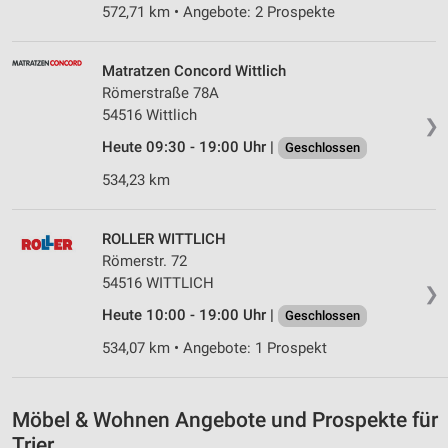
IAB-Verarbeitungszwecke:
572,71 km • Angebote: 2 Prospekte
Speichern von oder Zugriff auf Informationen
auf einem Endgerät
Matratzen Concord Wittlich
Verwendung reduzierter Daten zur Auswahl von
Römerstraße 78A
Werbeanzeigen
54516 Wittlich
❯
Heute 09:30 - 19:00 Uhr |
Geschlossen
Erstellung von Profilen für personalisierte
Werbung
534,23 km
Verwendung von Profilen zur Auswahl
personalisierter Werbung
ROLLER WITTLICH
Römerstr. 72
Erstellung von Profilen zur Personalisierung
von Inhalten
54516 WITTLICH
❯
Heute 10:00 - 19:00 Uhr |
Geschlossen
Verwendung von Profilen zur Auswahl
personalisierter Inhalte
534,07 km • Angebote: 1 Prospekt
Messung der Werbeleistung
Möbel & Wohnen Angebote und Prospekte für
Messung der Performance von Inhalten
Trier