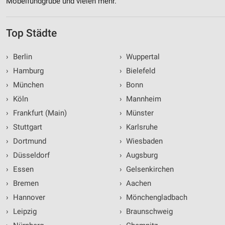
Möbelfundgrube und vielen mehr.
Top Städte
›
Berlin
›
Wuppertal
›
Hamburg
›
Bielefeld
›
München
›
Bonn
›
Köln
›
Mannheim
›
Frankfurt (Main)
›
Münster
›
Stuttgart
›
Karlsruhe
›
Dortmund
›
Wiesbaden
›
Düsseldorf
›
Augsburg
›
Essen
›
Gelsenkirchen
›
Bremen
›
Aachen
›
Hannover
›
Mönchengladbach
›
Leipzig
›
Braunschweig