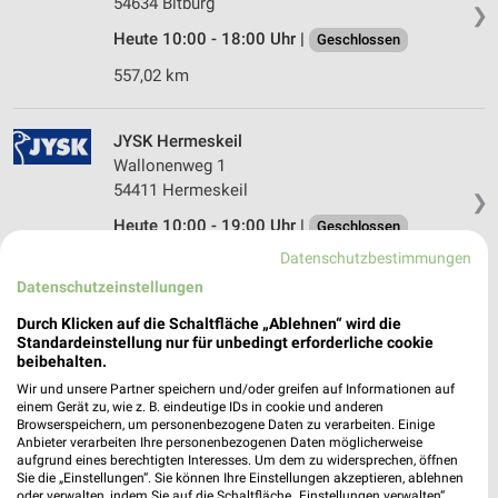
54634 Bitburg
❯
Heute 10:00 - 18:00 Uhr |
Geschlossen
557,02 km
JYSK Hermeskeil
Wallonenweg 1
54411 Hermeskeil
❯
Heute 10:00 - 19:00 Uhr |
Geschlossen
Datenschutzbestimmungen
552,06 km • Angebote: 2 Prospekte
Datenschutzeinstellungen
Durch Klicken auf die Schaltfläche „Ablehnen“ wird die
Depot Bitburg
Standardeinstellung nur für unbedingt erforderliche cookie
Saarstraße 32
beibehalten.
54634 Bitburg
❯
Wir und unsere Partner speichern und/oder greifen auf Informationen auf
einem Gerät zu, wie z. B. eindeutige IDs in cookie und anderen
Heute 09:00 - 19:00 Uhr |
Geschlossen
Browserspeichern, um personenbezogene Daten zu verarbeiten. Einige
Anbieter verarbeiten Ihre personenbezogenen Daten möglicherweise
556,81 km
aufgrund eines berechtigten Interesses. Um dem zu widersprechen, öffnen
Sie die „Einstellungen“. Sie können Ihre Einstellungen akzeptieren, ablehnen
oder verwalten, indem Sie auf die Schaltfläche „Einstellungen verwalten“