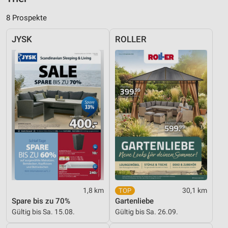
Analyse von Zielgruppen durch Statistiken oder
Kombinationen von Daten aus verschiedenen
8 Prospekte
Quellen
JYSK
ROLLER
Entwicklung und Verbesserung der Angebote
Verwendung reduzierter Daten zur Auswahl von
Inhalten
IAB-Besonderheiten:
Verwendung genauer Standortdaten
Geräte anhand von aktiv angeforderten
Informationen identifizieren
Nicht-IAB-Verarbeitungszwecke:
Notwendig
1,8 km
30,1 km
Performance
Spare bis zu 70%
Gartenliebe
Gültig bis Sa. 15.08.
Gültig bis Sa. 26.09.
Funktional