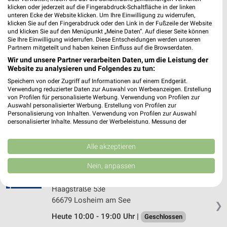
JYSK Bitburg
klicken oder jederzeit auf die Fingerabdruck-Schaltfläche in der linken
unteren Ecke der Website klicken. Um Ihre Einwilligung zu widerrufen,
Südring 5
klicken Sie auf den Fingerabdruck oder den Link in der Fußzeile der Website
54634 Bitburg
und klicken Sie auf den Menüpunkt „Meine Daten“. Auf dieser Seite können
❯
Sie Ihre Einwilligung widerrufen. Diese Entscheidungen werden unseren
Heute 10:00 - 19:00 Uhr |
Geschlossen
Partnern mitgeteilt und haben keinen Einfluss auf die Browserdaten.
Wir und unsere Partner verarbeiten Daten, um die Leistung der
556,22 km • Angebote: 2 Prospekte
Website zu analysieren und Folgendes zu tun:
Speichern von oder Zugriff auf Informationen auf einem Endgerät.
Verwendung reduzierter Daten zur Auswahl von Werbeanzeigen. Erstellung
Matratzen Concord Bitburg
von Profilen für personalisierte Werbung. Verwendung von Profilen zur
Mötscher Straße 15
Auswahl personalisierter Werbung. Erstellung von Profilen zur
Personalisierung von Inhalten. Verwendung von Profilen zur Auswahl
54634 Bitburg
❯
personalisierter Inhalte. Messung der Werbeleistung. Messung der
Performance von Inhalten. Analyse von Zielgruppen durch Statistiken oder
Heute 10:00 - 18:30 Uhr |
Geschlossen
Kombinationen von Daten aus verschiedenen Quellen. Entwicklung und
Verbesserung der Angebote. Verwendung reduzierter Daten zur Auswahl
Alle akzeptieren
556,38 km
von Inhalten.
Daten können außerhalb der Europäischen Union weitergegeben und in die
Nein, anpassen
USA gesendet werden.
JYSK Losheim am See
Ihre Einwilligung und die cookie Richtlinie gelten ausschließlich für diese
Haagstraße 53e
Website/App.
66679 Losheim am See
Partnerliste anzeigen (1 IAB-Anbieter)
❯
Heute 10:00 - 19:00 Uhr |
Wir nutzen Ihre Daten für folgende Zwecke:
Geschlossen