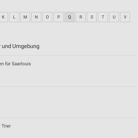
K
L
M
N
O
P
Q
R
S
T
U
V
ier und Umgebung
n für Saarlouis
 Trier