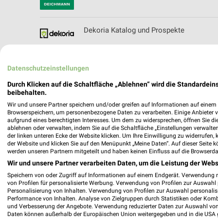
Dekoria Katalog und Prospekte
Datenschutzeinstellungen
Depot Katalog und Prospekte für Trier
Durch Klicken auf die Schaltfläche „Ablehnen“ wird die Standardeins
beibehalten.
Wir und unsere Partner speichern und/oder greifen auf Informationen auf einem G
Browserspeichern, um personenbezogene Daten zu verarbeiten. Einige Anbieter 
aufgrund eines berechtigten Interesses. Um dem zu widersprechen, öffnen Sie die 
ablehnen oder verwalten, indem Sie auf die Schaltfläche „Einstellungen verwalten“
Der Getränke Spezialist Filialen & Öffnun
der linken unteren Ecke der Website klicken. Um Ihre Einwilligung zu widerrufen, 
der Website und klicken Sie auf den Menüpunkt „Meine Daten“. Auf dieser Seite k
werden unseren Partnern mitgeteilt und haben keinen Einfluss auf die Browserda
Wir und unsere Partner verarbeiten Daten, um die Leistung der Webs
Speichern von oder Zugriff auf Informationen auf einem Endgerät. Verwendung 
Die Möbelfundgrube Filialen & Öffnungszei
von Profilen für personalisierte Werbung. Verwendung von Profilen zur Auswahl p
Personalisierung von Inhalten. Verwendung von Profilen zur Auswahl personalis
Performance von Inhalten. Analyse von Zielgruppen durch Statistiken oder Kom
und Verbesserung der Angebote. Verwendung reduzierter Daten zur Auswahl von
Daten können außerhalb der Europäischen Union weitergegeben und in die USA 