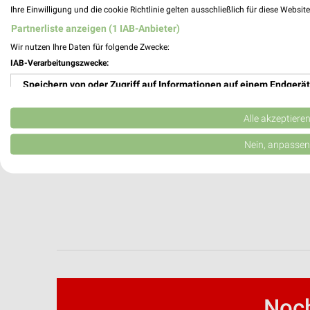
Ihre Einwilligung und die cookie Richtlinie gelten ausschließlich für diese Websit
dm Wochenprospekt & Angebote für Trier
Partnerliste anzeigen (1 IAB-Anbieter)
Wir nutzen Ihre Daten für folgende Zwecke:
IAB-Verarbeitungszwecke:
DocMorris Prospekte und Angebote
Speichern von oder Zugriff auf Informationen auf einem Endgerät
Verwendung reduzierter Daten zur Auswahl von Werbeanzeigen
Alle akzeptiere
Erstellung von Profilen für personalisierte Werbung
Nein, anpassen
Douglas Wochenprospekt & Angebote für 
Verwendung von Profilen zur Auswahl personalisierter Werbung
Erstellung von Profilen zur Personalisierung von Inhalten
Verwendung von Profilen zur Auswahl personalisierter Inhalte
Messung der Werbeleistung
Messung der Performance von Inhalten
Noch