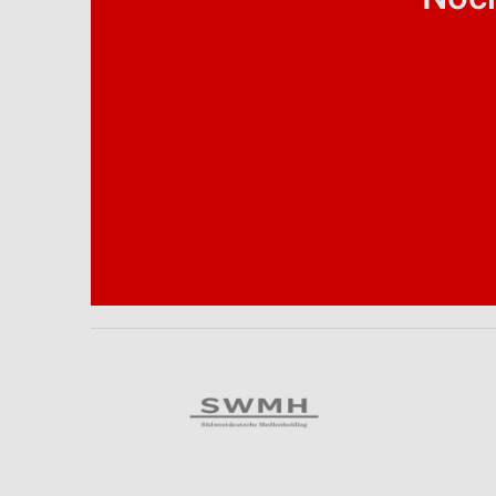
Analyse von Zielgruppen durch Statistiken oder Kombinationen 
Quellen
Entwicklung und Verbesserung der Angebote
Verwendung reduzierter Daten zur Auswahl von Inhalten
IAB-Besonderheiten:
Verwendung genauer Standortdaten
Geräte anhand von aktiv angeforderten Informationen identifizie
Nicht-IAB-Verarbeitungszwecke:
Notwendig
Performance
Funktional
Werbung