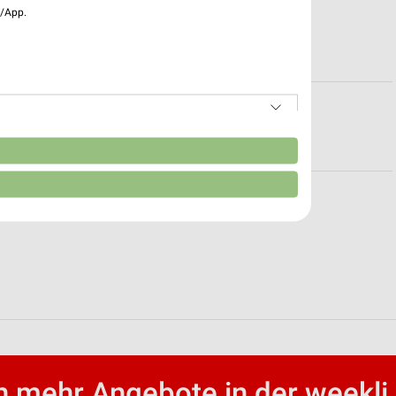
e/App.
n
Trier
 mehr Angebote in der weekli