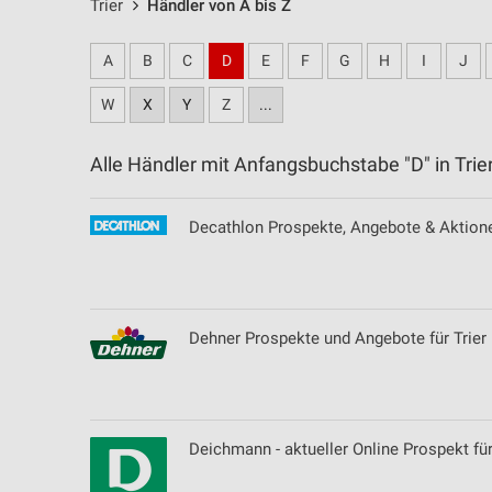
Trier
Händler von A bis Z
A
B
C
D
E
F
G
H
I
J
W
X
Y
Z
...
Alle Händler mit Anfangsbuchstabe "D" in Tr
Decathlon Prospekte, Angebote & Aktione
Dehner Prospekte und Angebote für Trier
Deichmann - aktueller Online Prospekt für