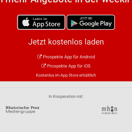
von Daten aus verschiedenen
Jetzt kostenlos laden
Prospekte App für Android
ren
Prospekte App für iOS
Kostenlos im App Store erhältlich
In Kooperation mit: