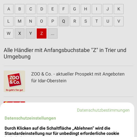
A
B
C
D
E
F
G
H
I
J
K
L
M
N
O
P
Q
R
S
T
U
V
W
X
Y
Z
...
Alle Händler mit Anfangsbuchstabe "Z" in Trier und
Umgebung
ZOO & Co. - aktueller Prospekt mit Angeboten
für Idar-Oberstein
Zookauf Filialen & Öffnungszeiten für
Datenschutzbestimmungen
Nonnweiler-Otzenhausen
Datenschutzeinstellungen
Durch Klicken auf die Schaltfläche „Ablehnen“ wird die
Standardeinstellung nur für unbedingt erforderliche cookie
Zur Blauen Hand Filialen & Öffnungszeiten für