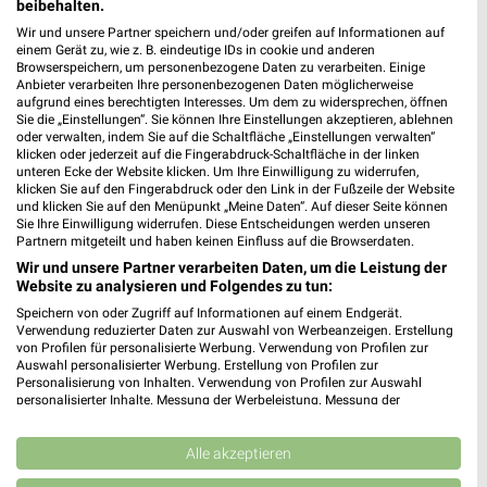
beibehalten.
Trier
Wir und unsere Partner speichern und/oder greifen auf Informationen auf
einem Gerät zu, wie z. B. eindeutige IDs in cookie und anderen
Browserspeichern, um personenbezogene Daten zu verarbeiten. Einige
Anbieter verarbeiten Ihre personenbezogenen Daten möglicherweise
aufgrund eines berechtigten Interesses. Um dem zu widersprechen, öffnen
Sie die „Einstellungen“. Sie können Ihre Einstellungen akzeptieren, ablehnen
oder verwalten, indem Sie auf die Schaltfläche „Einstellungen verwalten“
klicken oder jederzeit auf die Fingerabdruck-Schaltfläche in der linken
unteren Ecke der Website klicken. Um Ihre Einwilligung zu widerrufen,
klicken Sie auf den Fingerabdruck oder den Link in der Fußzeile der Website
und klicken Sie auf den Menüpunkt „Meine Daten“. Auf dieser Seite können
Noch mehr Angebote in
Sie Ihre Einwilligung widerrufen. Diese Entscheidungen werden unseren
Partnern mitgeteilt und haben keinen Einfluss auf die Browserdaten.
der weekli App!
Wir und unsere Partner verarbeiten Daten, um die Leistung der
Website zu analysieren und Folgendes zu tun:
Speichern von oder Zugriff auf Informationen auf einem Endgerät.
Verwendung reduzierter Daten zur Auswahl von Werbeanzeigen. Erstellung
von Profilen für personalisierte Werbung. Verwendung von Profilen zur
Auswahl personalisierter Werbung. Erstellung von Profilen zur
Personalisierung von Inhalten. Verwendung von Profilen zur Auswahl
personalisierter Inhalte. Messung der Werbeleistung. Messung der
Performance von Inhalten. Analyse von Zielgruppen durch Statistiken oder
Jetzt kostenlos laden
Kombinationen von Daten aus verschiedenen Quellen. Entwicklung und
Verbesserung der Angebote. Verwendung reduzierter Daten zur Auswahl
Alle akzeptieren
von Inhalten.
Prospekte App für Android
Daten können außerhalb der Europäischen Union weitergegeben und in die