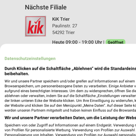
Nächste Filiale
KiK Trier
Paulinstr. 27
54292 Trier
Heute 09:00 - 19:00 Uhr |
Geöffnet
562,14 km • Angebote: 1 Prospekt
Datenschutzeinstellungen
Durch Klicken auf die Schaltfläche „Ablehnen“ wird die Standardeins
beibehalten.
Angebote-Kalender für Kik in Trier 
Wir und unsere Partner speichern und/oder greifen auf Informationen auf einem G
Browserspeichern, um personenbezogene Daten zu verarbeiten. Einige Anbieter 
aufgrund eines berechtigten Interesses. Um dem zu widersprechen, öffnen Sie die 
Aug.
ablehnen oder verwalten, indem Sie auf die Schaltfläche „Einstellungen verwalten“
03
Mo
04
Di
05
Mi
06
Do
07
F
der linken unteren Ecke der Website klicken. Um Ihre Einwilligung zu widerrufen, 
der Website und klicken Sie auf den Menüpunkt „Meine Daten“. Auf dieser Seite k
werden unseren Partnern mitgeteilt und haben keinen Einfluss auf die Browserda
Wir und unsere Partner verarbeiten Daten, um die Leistung der Webs
Speichern von oder Zugriff auf Informationen auf einem Endgerät. Verwendung 
von Profilen für personalisierte Werbung. Verwendung von Profilen zur Auswahl p
Personalisierung von Inhalten. Verwendung von Profilen zur Auswahl personalis