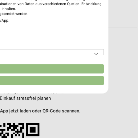
binationen von Daten aus verschiedenen Quellen. Entwicklung
 Inhalten.
R PROSPEKTE
gesendet werden.
e/App.
pekte & Angebote App
 mit der kostenlosen weekli App für iOS & Android.
n
e Angebote
ieblingshändler
htigungen bei neuen Prospekten
 Einkauf stressfrei planen
 App jetzt laden oder QR-Code scannen.