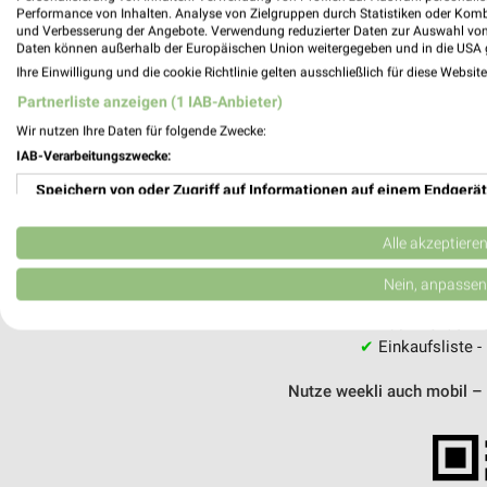
Performance von Inhalten. Analyse von Zielgruppen durch Statistiken oder Kom
und Verbesserung der Angebote. Verwendung reduzierter Daten zur Auswahl von
MEH
Daten können außerhalb der Europäischen Union weitergegeben und in die USA 
Ihre Einwilligung und die cookie Richtlinie gelten ausschließlich für diese Websit
Partnerliste anzeigen (1 IAB-Anbieter)
Wir nutzen Ihre Daten für folgende Zwecke:
IAB-Verarbeitungszwecke:
weekli - Pros
Speichern von oder Zugriff auf Informationen auf einem Endgerät
Alle Kik Angebote immer griffbereit –
Verwendung reduzierter Daten zur Auswahl von Werbeanzeigen
Alle akzeptiere
✔
Standortgenau
Erstellung von Profilen für personalisierte Werbung
Nein, anpassen
✔
Folge deinem L
✔
Push-Benachric
Verwendung von Profilen zur Auswahl personalisierter Werbung
✔
Einkaufsliste -
Erstellung von Profilen zur Personalisierung von Inhalten
Nutze weekli auch mobil –
Verwendung von Profilen zur Auswahl personalisierter Inhalte
Messung der Werbeleistung