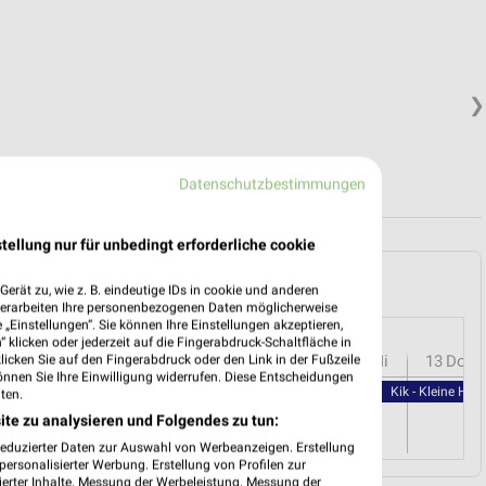
❯
Datenschutzbestimmungen
tellung nur für unbedingt erforderliche cookie
und Umgebung
erät zu, wie z. B. eindeutige IDs in cookie und anderen
verarbeiten Ihre personenbezogenen Daten möglicherweise
„Einstellungen“. Sie können Ihre Einstellungen akzeptieren,
 klicken oder jederzeit auf die Fingerabdruck-Schaltfläche in
r
08
Sa
09
So
10
Mo
11
Di
12
Mi
13
Do
klicken Sie auf den Fingerabdruck oder den Link in der Fußzeile
önnen Sie Ihre Einwilligung widerrufen. Diese Entscheidungen
Kik - Kleine Hel
ten.
ite zu analysieren und Folgendes zu tun:
reduzierter Daten zur Auswahl von Werbeanzeigen. Erstellung
ersonalisierter Werbung. Erstellung von Profilen zur
ierter Inhalte. Messung der Werbeleistung. Messung der