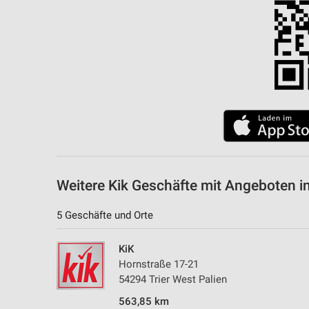
Messung der Performance von Inhalten
Analyse von Zielgruppen durch Statistiken oder Kombinationen 
Quellen
Entwicklung und Verbesserung der Angebote
Verwendung reduzierter Daten zur Auswahl von Inhalten
IAB-Besonderheiten:
Verwendung genauer Standortdaten
Geräte anhand von aktiv angeforderten Informationen identifizie
Weitere Kik Geschäfte mit Angeboten in
Nicht-IAB-Verarbeitungszwecke:
5 Geschäfte und Orte
Notwendig
KiK
Performance
Hornstraße 17-21
54294 Trier West Palien
Funktional
563,85 km
Werbung