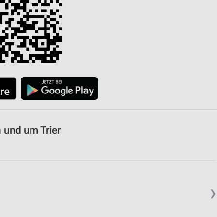
von Daten aus verschiedenen
ren
 und um Trier
❯