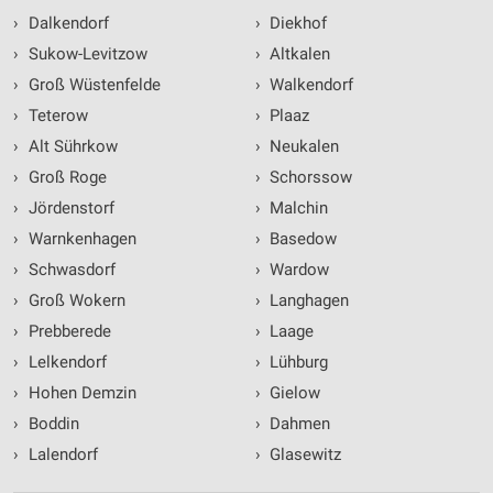
›
Dalkendorf
›
Diekhof
›
Sukow-Levitzow
›
Altkalen
›
Groß Wüstenfelde
›
Walkendorf
›
Teterow
›
Plaaz
›
Alt Sührkow
›
Neukalen
›
Groß Roge
›
Schorssow
›
Jördenstorf
›
Malchin
›
Warnkenhagen
›
Basedow
›
Schwasdorf
›
Wardow
›
Groß Wokern
›
Langhagen
›
Prebberede
›
Laage
›
Lelkendorf
›
Lühburg
›
Hohen Demzin
›
Gielow
›
Boddin
›
Dahmen
›
Lalendorf
›
Glasewitz