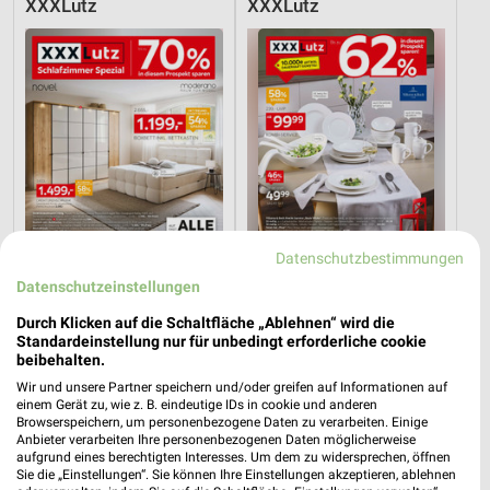
XXXLutz
XXXLutz
Datenschutzbestimmungen
Datenschutzeinstellungen
Durch Klicken auf die Schaltfläche „Ablehnen“ wird die
56,9 km
56,9 km
Standardeinstellung nur für unbedingt erforderliche cookie
Schlafzimmer Spezial
Bis zu 62% in diesem prospekt
beibehalten.
Noch heute gültig
Noch heute gültig
Wir und unsere Partner speichern und/oder greifen auf Informationen auf
einem Gerät zu, wie z. B. eindeutige IDs in cookie und anderen
XXXLutz
XXXLutz
Browserspeichern, um personenbezogene Daten zu verarbeiten. Einige
Anbieter verarbeiten Ihre personenbezogenen Daten möglicherweise
aufgrund eines berechtigten Interesses. Um dem zu widersprechen, öffnen
Sie die „Einstellungen“. Sie können Ihre Einstellungen akzeptieren, ablehnen