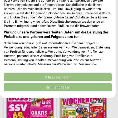
oder verwalten, indem Sie auf die Schaltfläche „Einstellungen verwalten“
klicken oder jederzeit auf die Fingerabdruck-Schaltfläche in der linken
unteren Ecke der Website klicken. Um Ihre Einwilligung zu widerrufen,
klicken Sie auf den Fingerabdruck oder den Link in der Fußzeile der Website
und klicken Sie auf den Menüpunkt „Meine Daten“. Auf dieser Seite können
Sie Ihre Einwilligung widerrufen. Diese Entscheidungen werden unseren
Partnern mitgeteilt und haben keinen Einfluss auf die Browserdaten.
Wir und unsere Partner verarbeiten Daten, um die Leistung der
Website zu analysieren und Folgendes zu tun:
Speichern von oder Zugriff auf Informationen auf einem Endgerät.
Verwendung reduzierter Daten zur Auswahl von Werbeanzeigen. Erstellung
von Profilen für personalisierte Werbung. Verwendung von Profilen zur
Auswahl personalisierter Werbung. Erstellung von Profilen zur
Personalisierung von Inhalten. Verwendung von Profilen zur Auswahl
56,9 km
56,9 km
personalisierter Inhalte. Messung der Werbeleistung. Messung der
Wohnen-Preishits
NR. 1 Beim Preis
Performance von Inhalten. Analyse von Zielgruppen durch Statistiken oder
Kombinationen von Daten aus verschiedenen Quellen. Entwicklung und
Gültig bis Fr. 14.08.
Noch heute gültig
Verbesserung der Angebote. Verwendung reduzierter Daten zur Auswahl
Alle akzeptieren
von Inhalten.
Möbel Boss
NORMA
Daten können außerhalb der Europäischen Union weitergegeben und in die
Nein, anpassen
USA gesendet werden.
Ihre Einwilligung und die cookie Richtlinie gelten ausschließlich für diese
Website/App.
Partnerliste anzeigen (1 IAB-Anbieter)
Wir nutzen Ihre Daten für folgende Zwecke: