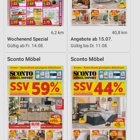
Analyse von Zielgruppen durch Statistiken oder
Kombinationen von Daten aus verschiedenen
Quellen
Entwicklung und Verbesserung der Angebote
6,2 km
40,8 km
Wochenend Spezial
Angebote ab 15.07.
Verwendung reduzierter Daten zur Auswahl von
Gültig ab Fr. 14.08.
Gültig bis Di. 11.08.
Inhalten
IAB-Besonderheiten:
Sconto Möbel
Sconto Möbel
Verwendung genauer Standortdaten
Geräte anhand von aktiv angeforderten
Informationen identifizieren
Nicht-IAB-Verarbeitungszwecke:
Notwendig
Performance
Funktional