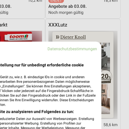
10,2 km
18,5 km
03.08.
Angebote ab 03.08.
ültig
Noch morgen gültig
rkt
XXXLutz
Datenschutzbestimmungen
tellung nur für unbedingt erforderliche cookie
erät zu, wie z. B. eindeutige IDs in cookie und anderen
verarbeiten Ihre personenbezogenen Daten möglicherweise
„Einstellungen“. Sie können Ihre Einstellungen akzeptieren,
 klicken oder jederzeit auf die Fingerabdruck-Schaltfläche in
klicken Sie auf den Fingerabdruck oder den Link in der Fußzeile
önnen Sie Ihre Einwilligung widerrufen. Diese Entscheidungen
ten.
ite zu analysieren und Folgendes zu tun:
reduzierter Daten zur Auswahl von Werbeanzeigen. Erstellung
ersonalisierter Werbung. Erstellung von Profilen zur
29,3 km
58,6 km
ierter Inhalte. Messung der Werbeleistung. Messung der