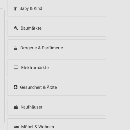
Baby & Kind
Baumärkte
14
Fr
15
Sa
16
So
17
Mo
18
Di
19
Mi
Drogerie & Parfümerie
Elektromärkte
Gesundheit & Ärzte
Kaufhäuser
Möbel & Wohnen