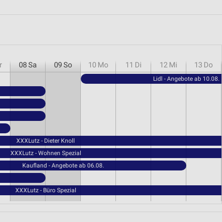
r
08
Sa
09
So
10
Mo
11
Di
12
Mi
13
Do
Lidl - Angebote ab 10.08.
XXXLutz - Dieter Knoll
XXXLutz - Wohnen Spezial
Kaufland - Angebote ab 06.08.
XXXLutz - Büro Spezial