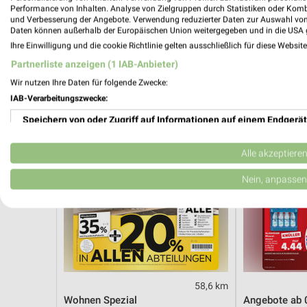
Angebote ab 03.08.
Angebote ab 
Performance von Inhalten. Analyse von Zielgruppen durch Statistiken oder Kom
Noch morgen gültig
Noch heute gül
und Verbesserung der Angebote. Verwendung reduzierter Daten zur Auswahl von
Daten können außerhalb der Europäischen Union weitergegeben und in die USA 
Ihre Einwilligung und die cookie Richtlinie gelten ausschließlich für diese Websit
XXXLutz
Kaufland
Partnerliste anzeigen (1 IAB-Anbieter)
Wir nutzen Ihre Daten für folgende Zwecke:
IAB-Verarbeitungszwecke:
Speichern von oder Zugriff auf Informationen auf einem Endgerät
Verwendung reduzierter Daten zur Auswahl von Werbeanzeigen
Alle akzeptiere
Erstellung von Profilen für personalisierte Werbung
Nein, anpassen
Verwendung von Profilen zur Auswahl personalisierter Werbung
Erstellung von Profilen zur Personalisierung von Inhalten
Verwendung von Profilen zur Auswahl personalisierter Inhalte
58,6 km
Messung der Werbeleistung
Wohnen Spezial
Angebote ab 