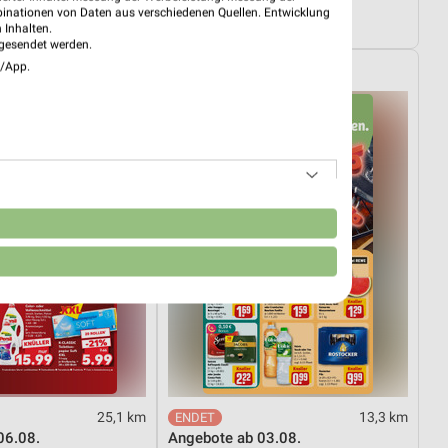
01.08.
Dieter Knoll
binationen von Daten aus verschiedenen Quellen. Entwicklung
tig
Gültig bis Fr. 14.08.
 Inhalten.
gesendet werden.
e/App.
REWE
n
25,1 km
13,3 km
06.08.
Angebote ab 03.08.