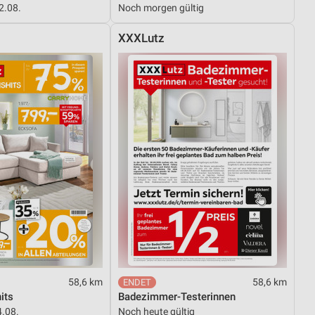
12.08.
Noch morgen gültig
XXXLutz
von Daten aus verschiedenen
ren
58,6 km
58,6 km
its
Badezimmer-Testerinnen
4.08.
Noch heute gültig