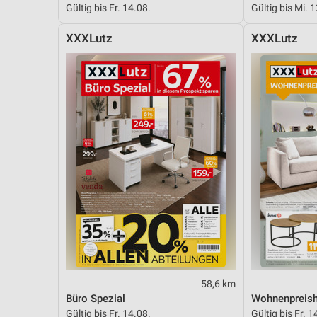
Gültig bis Fr. 14.08.
Gültig bis Mi. 
Messung der Performance von Inhalten
XXXLutz
XXXLutz
Analyse von Zielgruppen durch Statistiken oder Kombinationen 
Quellen
Entwicklung und Verbesserung der Angebote
Verwendung reduzierter Daten zur Auswahl von Inhalten
IAB-Besonderheiten:
Verwendung genauer Standortdaten
Geräte anhand von aktiv angeforderten Informationen identifizie
Nicht-IAB-Verarbeitungszwecke:
Notwendig
Performance
58,6 km
Funktional
Büro Spezial
Wohnenpreish
Gültig bis Fr. 14.08.
Gültig bis Fr. 1
Werbung