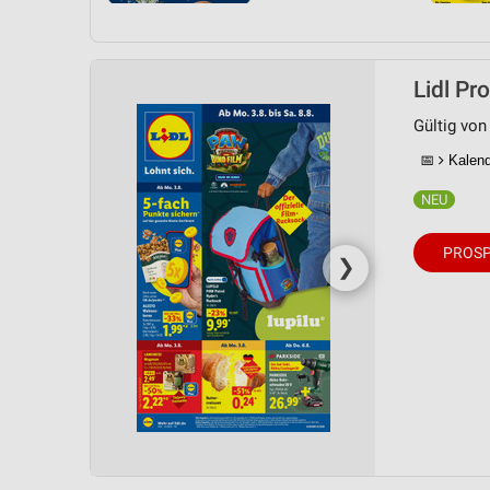
Lidl Pr
Gültig von
📅
Kalende
PROSP
❯