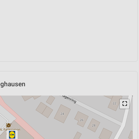
inghausen
⛶