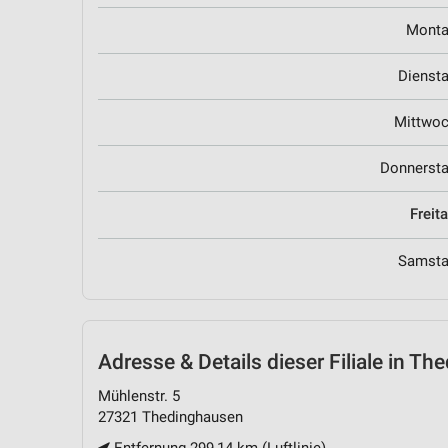
Mont
Dienst
Mittwo
Donnerst
Freit
Samst
Adresse & Details
dieser Filiale in T
Mühlenstr. 5
27321 Thedinghausen