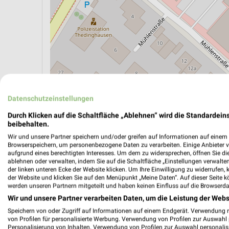
Datenschutzeinstellungen
ÖPNV ANZEIGEN
LADESÄULEN ANZEIGE
Durch Klicken auf die Schaltfläche „Ablehnen“ wird die Standardeins
beibehalten.
Wir und unsere Partner speichern und/oder greifen auf Informationen auf einem G
Aktuelle Angebote in dieser Filiale
Browserspeichern, um personenbezogene Daten zu verarbeiten. Einige Anbieter 
Anzahl Prospekte: 2
aufgrund eines berechtigten Interesses. Um dem zu widersprechen, öffnen Sie die 
ablehnen oder verwalten, indem Sie auf die Schaltfläche „Einstellungen verwalten“
Letztes Prospektupdate: vor 4 Stunden
der linken unteren Ecke der Website klicken. Um Ihre Einwilligung zu widerrufen, 
der Website und klicken Sie auf den Menüpunkt „Meine Daten“. Auf dieser Seite k
werden unseren Partnern mitgeteilt und haben keinen Einfluss auf die Browserda
Lidl Pr
Wir und unsere Partner verarbeiten Daten, um die Leistung der Webs
Gültig von
Speichern von oder Zugriff auf Informationen auf einem Endgerät. Verwendung 
von Profilen für personalisierte Werbung. Verwendung von Profilen zur Auswahl p
📅
Kalende
Personalisierung von Inhalten. Verwendung von Profilen zur Auswahl personalis