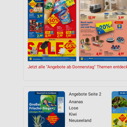
Messung der Performance von Inhalten
Analyse von Zielgruppen durch Statistiken oder Kombinationen 
Quellen
Entwicklung und Verbesserung der Angebote
Verwendung reduzierter Daten zur Auswahl von Inhalten
IAB-Besonderheiten:
Verwendung genauer Standortdaten
Jetzt alle "Angebote ab Donnerstag" Themen entdec
Geräte anhand von aktiv angeforderten Informationen identifizie
Nicht-IAB-Verarbeitungszwecke:
Notwendig
Angebote Seite 2
Ananas
Performance
Lose
Kiwi
Funktional
Neuseeland
Werbung