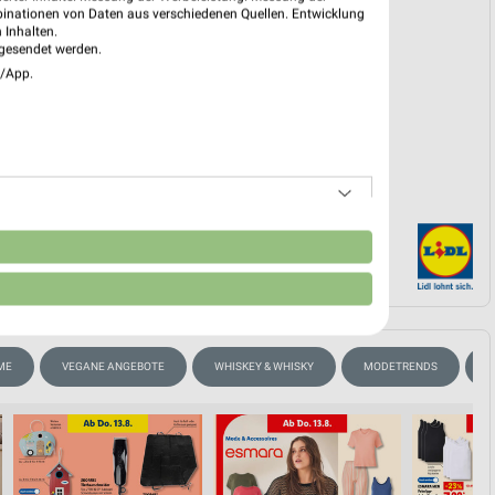
binationen von Daten aus verschiedenen Quellen. Entwicklung
 Inhalten.
gesendet werden.
EKT BLÄTTERN
e/App.
n
ME
VEGANE ANGEBOTE
WHISKEY & WHISKY
MODETRENDS
K