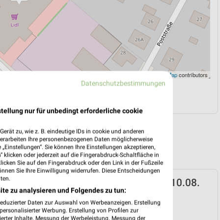
Leaflet
|
©
OpenStreetMap
contributors
Datenschutzbestimmungen
N
NAVIGATION MIT GOOGLE/IOS MAPS
tellung nur für unbedingt erforderliche cookie
erät zu, wie z. B. eindeutige IDs in cookie und anderen
verarbeiten Ihre personenbezogenen Daten möglicherweise
„Einstellungen“. Sie können Ihre Einstellungen akzeptieren,
 klicken oder jederzeit auf die Fingerabdruck-Schaltfläche in
klicken Sie auf den Fingerabdruck oder den Link in der Fußzeile
önnen Sie Ihre Einwilligung widerrufen. Diese Entscheidungen
ten.
ospekt für Thedinghausen ab Mo. den 10.08.
ite zu analysieren und Folgendes zu tun:
 10. Aug. bis 15. Aug.
reduzierter Daten zur Auswahl von Werbeanzeigen. Erstellung
ersonalisierter Werbung. Erstellung von Profilen zur
reintrag erstellen
ierter Inhalte. Messung der Werbeleistung. Messung der