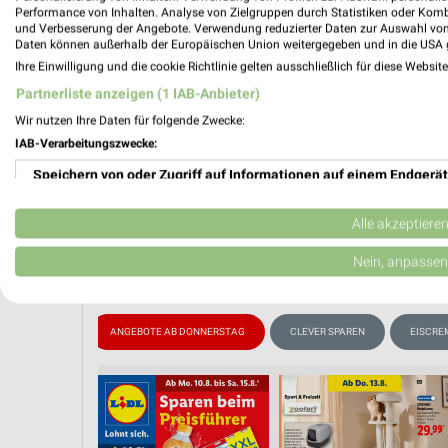
Performance von Inhalten. Analyse von Zielgruppen durch Statistiken oder Kom
und Verbesserung der Angebote. Verwendung reduzierter Daten zur Auswahl von
Daten können außerhalb der Europäischen Union weitergegeben und in die USA 
PROSP
Ihre Einwilligung und die cookie Richtlinie gelten ausschließlich für diese Websit
❯
Partnerliste anzeigen (1 IAB-Anbieter)
Wir nutzen Ihre Daten für folgende Zwecke:
IAB-Verarbeitungszwecke:
Speichern von oder Zugriff auf Informationen auf einem Endgerät
Verwendung reduzierter Daten zur Auswahl von Werbeanzeigen
Alle akzeptiere
Erstellung von Profilen für personalisierte Werbung
Nein, anpassen
Verwendung von Profilen zur Auswahl personalisierter Werbung
E AB MONTAG
ANGEBOTE AB DONNERSTAG
CLEVER SPAREN
EISCRE
Erstellung von Profilen zur Personalisierung von Inhalten
Verwendung von Profilen zur Auswahl personalisierter Inhalte
Messung der Werbeleistung