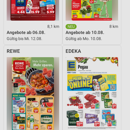
Informationen identifizieren
Nicht-IAB-Verarbeitungszwecke:
Notwendig
8,1 km
8 km
Angebote ab 06.08.
Angebote ab 10.08.
Performance
Gültig bis Mi. 12.08.
Gültig ab Mo. 10.08.
Funktional
REWE
EDEKA
Werbung