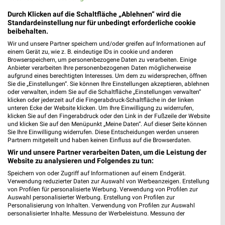
Durch Klicken auf die Schaltfläche „Ablehnen“ wird die
Standardeinstellung nur für unbedingt erforderliche cookie
beibehalten.
Wir und unsere Partner speichern und/oder greifen auf Informationen auf
einem Gerät zu, wie z. B. eindeutige IDs in cookie und anderen
Browserspeichern, um personenbezogene Daten zu verarbeiten. Einige
Anbieter verarbeiten Ihre personenbezogenen Daten möglicherweise
aufgrund eines berechtigten Interesses. Um dem zu widersprechen, öffnen
Sie die „Einstellungen“. Sie können Ihre Einstellungen akzeptieren, ablehnen
oder verwalten, indem Sie auf die Schaltfläche „Einstellungen verwalten“
klicken oder jederzeit auf die Fingerabdruck-Schaltfläche in der linken
unteren Ecke der Website klicken. Um Ihre Einwilligung zu widerrufen,
klicken Sie auf den Fingerabdruck oder den Link in der Fußzeile der Website
und klicken Sie auf den Menüpunkt „Meine Daten“. Auf dieser Seite können
Sie Ihre Einwilligung widerrufen. Diese Entscheidungen werden unseren
Partnern mitgeteilt und haben keinen Einfluss auf die Browserdaten.
14,7 km
14,7 km
Wir und unsere Partner verarbeiten Daten, um die Leistung der
Angebote ab 03.08.
Angebote ab 10.08.
Website zu analysieren und Folgendes zu tun:
Noch heute gültig
Gültig ab Mo. 10.08.
Speichern von oder Zugriff auf Informationen auf einem Endgerät.
Verwendung reduzierter Daten zur Auswahl von Werbeanzeigen. Erstellung
hagebaumarkt
DAS FUTTERHAUS
von Profilen für personalisierte Werbung. Verwendung von Profilen zur
Auswahl personalisierter Werbung. Erstellung von Profilen zur
Personalisierung von Inhalten. Verwendung von Profilen zur Auswahl
personalisierter Inhalte. Messung der Werbeleistung. Messung der
Performance von Inhalten. Analyse von Zielgruppen durch Statistiken oder