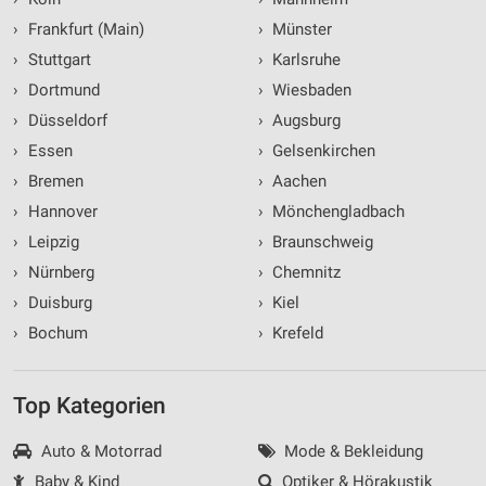
›
Frankfurt (Main)
›
Münster
›
Stuttgart
›
Karlsruhe
›
Dortmund
›
Wiesbaden
›
Düsseldorf
›
Augsburg
›
Essen
›
Gelsenkirchen
›
Bremen
›
Aachen
›
Hannover
›
Mönchengladbach
›
Leipzig
›
Braunschweig
›
Nürnberg
›
Chemnitz
›
Duisburg
›
Kiel
›
Bochum
›
Krefeld
Top Kategorien
Auto & Motorrad
Mode & Bekleidung
Baby & Kind
Optiker & Hörakustik