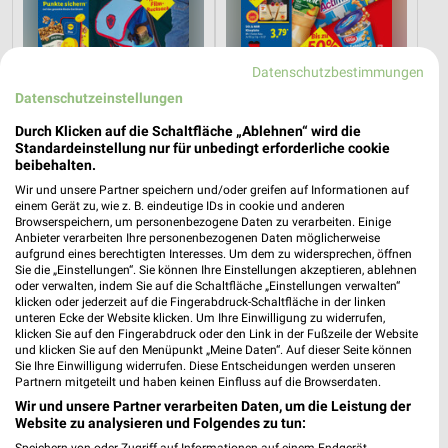
Datenschutzbestimmungen
Datenschutzeinstellungen
Durch Klicken auf die Schaltfläche „Ablehnen“ wird die
Standardeinstellung nur für unbedingt erforderliche cookie
beibehalten.
Wir und unsere Partner speichern und/oder greifen auf Informationen auf
0,8 km
0,8 km
einem Gerät zu, wie z. B. eindeutige IDs in cookie und anderen
Angebote ab 03.08.
Angebote ab 10.08.
Browserspeichern, um personenbezogene Daten zu verarbeiten. Einige
Noch heute gültig
Gültig ab Mo. 10.08.
Anbieter verarbeiten Ihre personenbezogenen Daten möglicherweise
aufgrund eines berechtigten Interesses. Um dem zu widersprechen, öffnen
Sie die „Einstellungen“. Sie können Ihre Einstellungen akzeptieren, ablehnen
hagebaumarkt
DAS FUTTERHAUS
oder verwalten, indem Sie auf die Schaltfläche „Einstellungen verwalten“
klicken oder jederzeit auf die Fingerabdruck-Schaltfläche in der linken
unteren Ecke der Website klicken. Um Ihre Einwilligung zu widerrufen,
klicken Sie auf den Fingerabdruck oder den Link in der Fußzeile der Website
und klicken Sie auf den Menüpunkt „Meine Daten“. Auf dieser Seite können
Sie Ihre Einwilligung widerrufen. Diese Entscheidungen werden unseren
Partnern mitgeteilt und haben keinen Einfluss auf die Browserdaten.
Wir und unsere Partner verarbeiten Daten, um die Leistung der
Website zu analysieren und Folgendes zu tun: