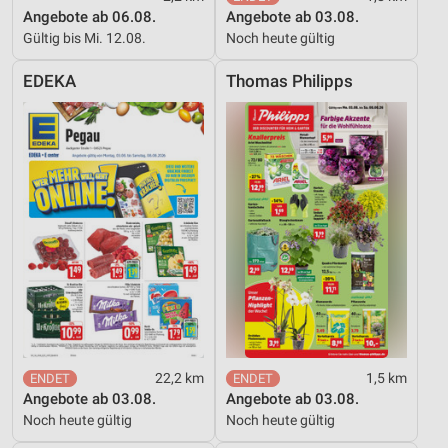
Angebote ab 06.08.
Angebote ab 03.08.
IAB-Besonderheiten:
Gültig bis Mi. 12.08.
Noch heute gültig
Verwendung genauer Standortdaten
EDEKA
Thomas Philipps
Geräte anhand von aktiv angeforderten
Informationen identifizieren
Nicht-IAB-Verarbeitungszwecke:
Notwendig
Performance
Funktional
Werbung
22,2 km
1,5 km
Angebote ab 03.08.
Angebote ab 03.08.
Noch heute gültig
Noch heute gültig