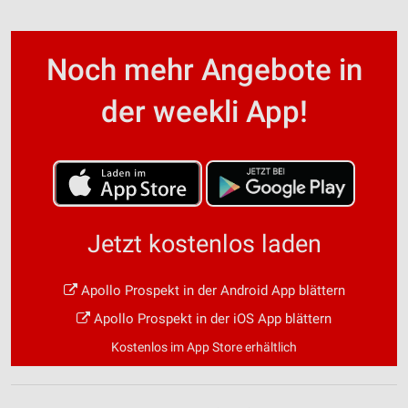
Noch mehr Angebote in
der weekli App!
Jetzt kostenlos laden
Apollo Prospekt in der Android App blättern
Apollo Prospekt in der iOS App blättern
Kostenlos im App Store erhältlich