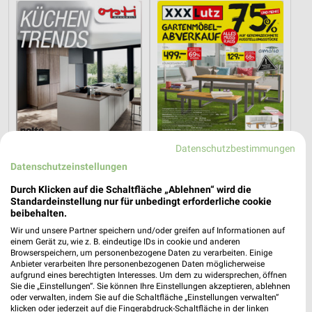
Datenschutzbestimmungen
Datenschutzeinstellungen
Durch Klicken auf die Schaltfläche „Ablehnen“ wird die
33,7 km
21,9 km
Standardeinstellung nur für unbedingt erforderliche cookie
Küchentrends
Gartenmöbel-Abverkauf
beibehalten.
Gültig bis Mi. 30.09.
Gültig bis Fr. 28.08.
Wir und unsere Partner speichern und/oder greifen auf Informationen auf
einem Gerät zu, wie z. B. eindeutige IDs in cookie und anderen
XXXLutz
XXXLutz
Browserspeichern, um personenbezogene Daten zu verarbeiten. Einige
Anbieter verarbeiten Ihre personenbezogenen Daten möglicherweise
aufgrund eines berechtigten Interesses. Um dem zu widersprechen, öffnen
Sie die „Einstellungen“. Sie können Ihre Einstellungen akzeptieren, ablehnen
oder verwalten, indem Sie auf die Schaltfläche „Einstellungen verwalten“
klicken oder jederzeit auf die Fingerabdruck-Schaltfläche in der linken