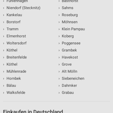
›
Fuhlenhagen
›
Basthorst
›
Niendorf (Stecknitz)
›
Sahms
›
Kankelau
›
Roseburg
›
Borstorf
›
Möhnsen
›
Tramm
›
Klein Pampau
›
Elmenhorst
›
Koberg
›
Woltersdorf
›
Poggensee
›
Köthel
›
Grambek
›
Breitenfelde
›
Havekost
›
Köthel
›
Grove
›
Mühlenrade
›
Alt Mölln
›
Hornbek
›
Siebeneichen
›
Bälau
›
Dahmker
›
Walksfelde
›
Grabau
Einkaufen in Deutschland