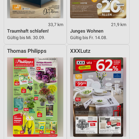
Kombinationen von Daten aus verschiedenen
Quellen
Entwicklung und Verbesserung der Angebote
33,7 km
21,9 km
Traumhaft schlafen!
Junges Wohnen
Verwendung reduzierter Daten zur Auswahl von
Gültig bis Mi. 30.09.
Gültig bis Fr. 14.08.
Inhalten
IAB-Besonderheiten:
Thomas Philipps
XXXLutz
Verwendung genauer Standortdaten
Geräte anhand von aktiv angeforderten
Informationen identifizieren
Nicht-IAB-Verarbeitungszwecke:
Notwendig
Performance
Funktional
Werbung