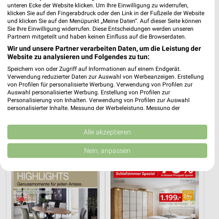
unteren Ecke der Website klicken. Um Ihre Einwilligung zu widerrufen,
klicken Sie auf den Fingerabdruck oder den Link in der Fußzeile der Website
und klicken Sie auf den Menüpunkt „Meine Daten“. Auf dieser Seite können
Sie Ihre Einwilligung widerrufen. Diese Entscheidungen werden unseren
Partnern mitgeteilt und haben keinen Einfluss auf die Browserdaten.
Wir und unsere Partner verarbeiten Daten, um die Leistung der
Website zu analysieren und Folgendes zu tun:
Speichern von oder Zugriff auf Informationen auf einem Endgerät.
Verwendung reduzierter Daten zur Auswahl von Werbeanzeigen. Erstellung
von Profilen für personalisierte Werbung. Verwendung von Profilen zur
Auswahl personalisierter Werbung. Erstellung von Profilen zur
Personalisierung von Inhalten. Verwendung von Profilen zur Auswahl
21,9 km
21,9 km
personalisierter Inhalte. Messung der Werbeleistung. Messung der
Wohnideen so individuell wie du!
Junges Wohnen
Performance von Inhalten. Analyse von Zielgruppen durch Statistiken oder
Gültig bis Fr. 14.08.
Noch heute gültig
Kombinationen von Daten aus verschiedenen Quellen. Entwicklung und
Verbesserung der Angebote. Verwendung reduzierter Daten zur Auswahl
Alle akzeptieren
von Inhalten.
Opti Wohnwelt
XXXLutz
Daten können außerhalb der Europäischen Union weitergegeben und in die
Nein, anpassen
USA gesendet werden.
Ihre Einwilligung und die cookie Richtlinie gelten ausschließlich für diese
Website/App.
Partnerliste anzeigen (1 IAB-Anbieter)
Wir nutzen Ihre Daten für folgende Zwecke:
IAB-Verarbeitungszwecke: