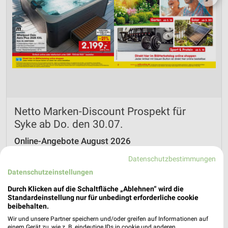
Netto Marken-Discount Prospekt für
Syke ab Do. den 30.07.
Online-Angebote August 2026
Gültig von 30. Jul. bis 31. Aug.
Datenschutzbestimmungen
📅
Kalendereintrag erstellen
Datenschutzeinstellungen
Durch Klicken auf die Schaltfläche „Ablehnen“ wird die
Standardeinstellung nur für unbedingt erforderliche cookie
PROSPEKT BLÄTTERN
beibehalten.
Wir und unsere Partner speichern und/oder greifen auf Informationen auf
einem Gerät zu, wie z. B. eindeutige IDs in cookie und anderen