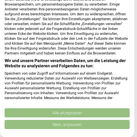
Browserspeichern, um personenbezogene Daten zu verarbeiten. Einige
Anbieter verarbeiten Ihre personenbezogenen Daten möglicherweise
N
SPIRITUOSEN
GETRÄNKE
GRILLEN
AKTIONEN, RABATTE & 
aufgrund eines berechtigten Interesses. Um dem zu widersprechen, öffnen
Sie die „Einstellungen“. Sie können Ihre Einstellungen akzeptieren, ablehnen
oder verwalten, indem Sie auf die Schaltfläche „Einstellungen verwalten“
klicken oder jederzeit auf die Fingerabdruck-Schaltfläche in der linken
unteren Ecke der Website klicken. Um Ihre Einwilligung zu widerrufen,
klicken Sie auf den Fingerabdruck oder den Link in der Fußzeile der Website
und klicken Sie auf den Menüpunkt „Meine Daten“. Auf dieser Seite können
Sie Ihre Einwilligung widerrufen. Diese Entscheidungen werden unseren
Partnern mitgeteilt und haben keinen Einfluss auf die Browserdaten.
Wir und unsere Partner verarbeiten Daten, um die Leistung der
Website zu analysieren und Folgendes zu tun:
Speichern von oder Zugriff auf Informationen auf einem Endgerät.
Verwendung reduzierter Daten zur Auswahl von Werbeanzeigen. Erstellung
von Profilen für personalisierte Werbung. Verwendung von Profilen zur
Auswahl personalisierter Werbung. Erstellung von Profilen zur
Personalisierung von Inhalten. Verwendung von Profilen zur Auswahl
personalisierter Inhalte. Messung der Werbeleistung. Messung der
Performance von Inhalten. Analyse von Zielgruppen durch Statistiken oder
Kombinationen von Daten aus verschiedenen Quellen. Entwicklung und
Verbesserung der Angebote. Verwendung reduzierter Daten zur Auswahl
Alle akzeptieren
Jetzt alle "Spirituosen" Themen entdecken!
von Inhalten.
Daten können außerhalb der Europäischen Union weitergegeben und in die
Nein, anpassen
USA gesendet werden.
Ihre Einwilligung und die cookie Richtlinie gelten ausschließlich für diese