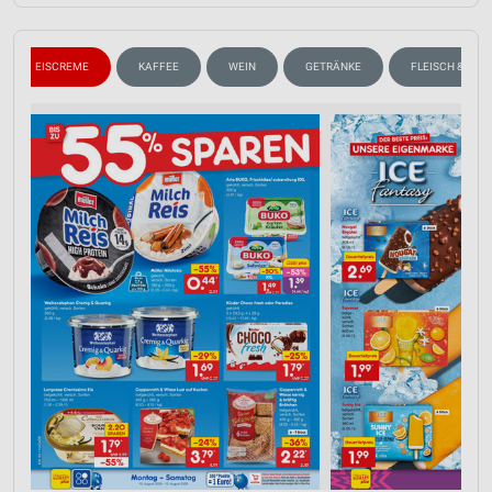
EISCREME
KAFFEE
WEIN
GETRÄNKE
FLEISCH & WUR