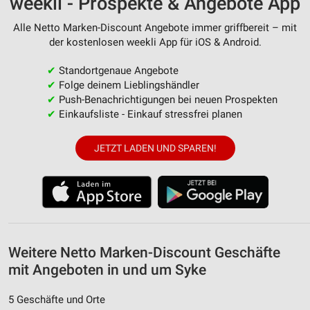
weekli - Prospekte & Angebote App
Messung der Werbeleistung
Alle Netto Marken-Discount Angebote immer griffbereit – mit
Messung der Performance von Inhalten
der kostenlosen weekli App für iOS & Android.
Analyse von Zielgruppen durch Statistiken oder
✔
Standortgenaue Angebote
Kombinationen von Daten aus verschiedenen
✔
Folge deinem Lieblingshändler
Quellen
✔
Push-Benachrichtigungen bei neuen Prospekten
✔
Einkaufsliste - Einkauf stressfrei planen
Entwicklung und Verbesserung der Angebote
Verwendung reduzierter Daten zur Auswahl von
JETZT LADEN UND SPAREN!
Inhalten
IAB-Besonderheiten:
Verwendung genauer Standortdaten
Geräte anhand von aktiv angeforderten
Informationen identifizieren
Weitere Netto Marken-Discount Geschäfte
Nicht-IAB-Verarbeitungszwecke:
mit Angeboten in und um Syke
Notwendig
5 Geschäfte und Orte